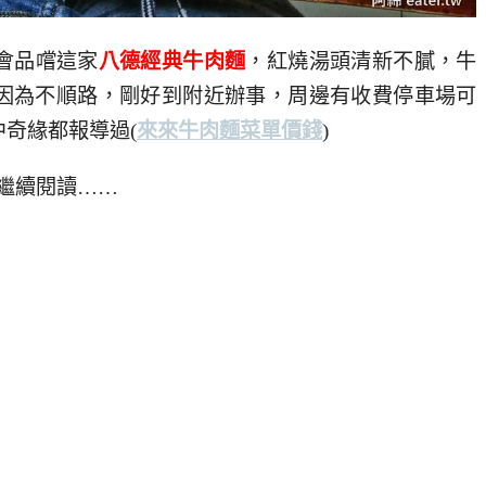
會品嚐這家
八德經典牛肉麵
，紅燒湯頭清新不膩，牛
因為不順路，剛好到附近辦事，周邊有收費停車場可
奇緣都報導過(
來來牛肉麵菜單價錢
)
繼續閱讀……