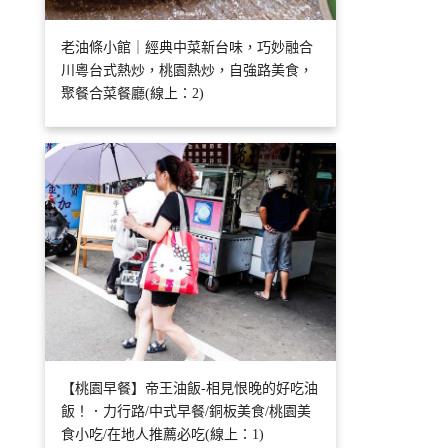
老油條小館｜經典中菜新台味，巧妙融合
川粵台式熱炒，桃園熱炒，自強路美食，
聚餐合菜餐廳(線上：2)
【桃園早餐】帝王油飯‬-相見恨晚的好吃油
飯！．力行路/中式早餐/銅板美食/桃園美
食小吃/在地人推薦必吃(線上：1)