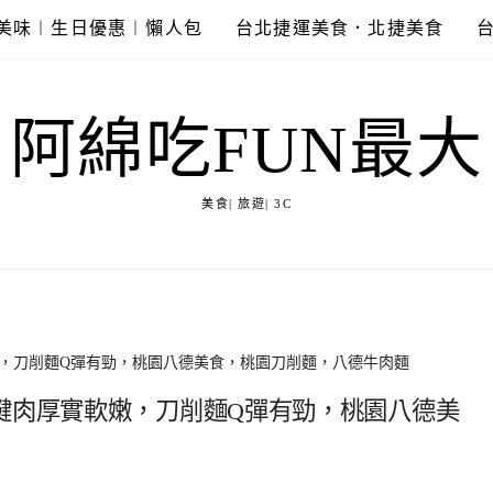
美味︱生日優惠︱懶人包
台北捷運美食．北捷美食
阿綿吃FUN最大
美食| 旅遊| 3C
嫩，刀削麵Q彈有勁，桃園八德美食，桃園刀削麵，八德牛肉麵
腱肉厚實軟嫩，刀削麵Q彈有勁，桃園八德美