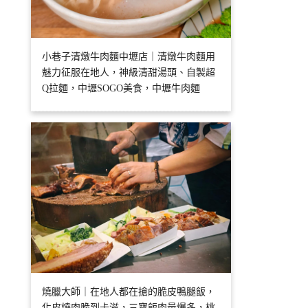
小巷子清燉牛肉麵中壢店｜清燉牛肉麵用
魅力征服在地人，神級清甜湯頭、自製超
Q拉麵，中壢SOGO美食，中壢牛肉麵
燒臘大師｜在地人都在搶的脆皮鴨腿飯，
化皮燒肉脆到卡滋，三寶飯肉量爆多，桃