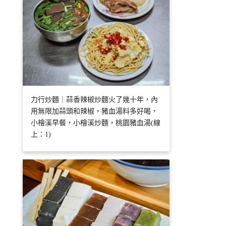
力行炒麵｜蒜香辣椒炒麵火了幾十年，內
用無限加蒜頭和辣椒，豬血湯料多好喝，
小檜溪早餐，小檜溪炒麵，桃園豬血湯(線
上：1)