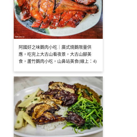
阿國好之味鵝肉小吃｜廣式燒鵝限量供
應，吃完上大古山看夜景，大古山腳美
食，蘆竹鵝肉小吃，山鼻站美食(線上：4)