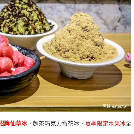
招牌仙草冰
、麵茶巧克力雪花冰、
夏季限定水果冰
全