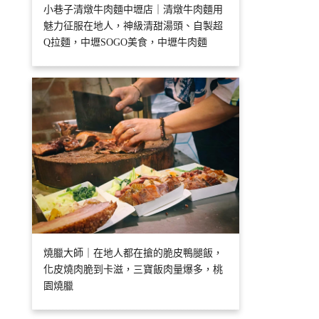
小巷子清燉牛肉麵中壢店｜清燉牛肉麵用
魅力征服在地人，神級清甜湯頭、自製超
Q拉麵，中壢SOGO美食，中壢牛肉麵
燒臘大師｜在地人都在搶的脆皮鴨腿飯，
化皮燒肉脆到卡滋，三寶飯肉量爆多，桃
園燒臘