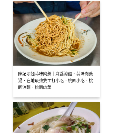
陳記涼麵蒜味肉羹｜麻醬涼麵、蒜味肉羹
湯，在地最強雙主打小吃，桃園小吃，桃
園涼麵，桃園肉羹