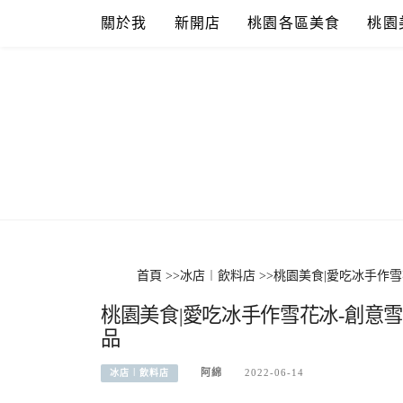
Skip
關於我
新開店
桃園各區美食
桃園
to
content
首頁
>>
冰店︱飲料店
>>
桃園美食|愛吃冰手作
桃園美食|愛吃冰手作雪花冰-創意
品
阿綿
2022-06-14
冰店︱飲料店