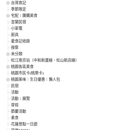
台灣食記
季節限定
宅配︱團購美食
宜蘭民宿
小家電
廚具
愛食記收錄
按摩
未分類
松江南京站（中和新蘆線、松山新店線）
桃園各區美食
桃園市民卡(桃樂卡)
桃園美味︱生日優惠︱懶人包
民宿
活動
活動︱展覽
穿搭
節慶活動
素食
花蓮景點一日遊