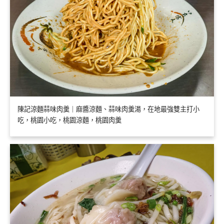
陳記涼麵蒜味肉羹｜麻醬涼麵、蒜味肉羹湯，在地最強雙主打小
吃，桃園小吃，桃園涼麵，桃園肉羹