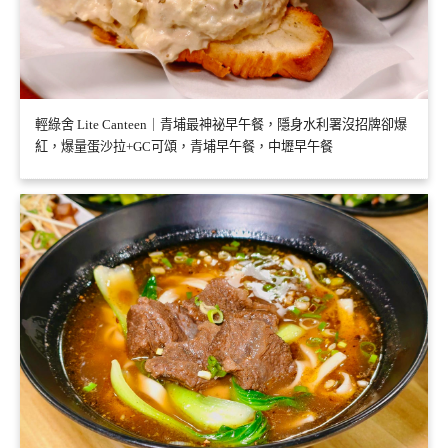
輕綠舍 Lite Canteen｜青埔最神祕早午餐，隱身水利署沒招牌卻爆
紅，爆量蛋沙拉+GC可頌，青埔早午餐，中壢早午餐