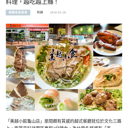
料理，越吃越上癮！
桃園各區美食
阿綿
2018-05-28
「美越小館龜山店」是間頗有質感的越式餐廳就位於文化三路