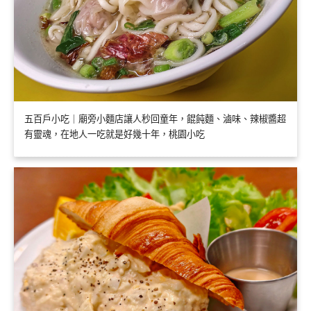
五百戶小吃｜廟旁小麵店讓人秒回童年，餛飩麵、滷味、辣椒醬超
有靈魂，在地人一吃就是好幾十年，桃園小吃