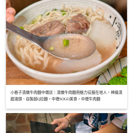
小巷子清燉牛肉麵中壢店｜清燉牛肉麵用魅力征服在地人，神級清
甜湯頭、自製超Q拉麵，中壢SOGO美食，中壢牛肉麵