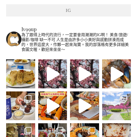
IG
lv99up
為了跟得上時代的流行，一定要會用潮潮的IG啊！
美食/旅遊/
攝影/咖啡 缺一不可
人生是由許多小小美好與感動拼湊而成
的，世界這麼大，作夥一起來淘寶。我的部落格有更多詳細美
食圖文喔，歡迎來坐坐～