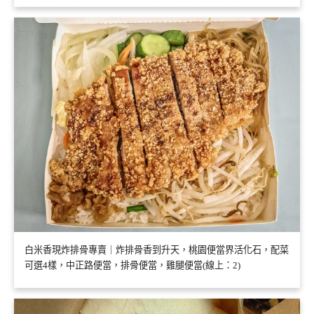
白米香現炸排骨專賣｜炸排骨香到升天，桃園便當界活化石，配菜
可選4樣，中正路便當，排骨便當，雞腿便當(線上：2)