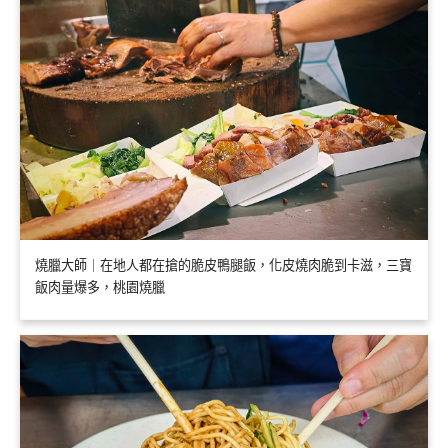
燒臘大師｜在地人都在搶的脆皮鴨腿飯，化皮燒肉脆到卡滋，三寶
飯肉量爆多，桃園燒臘