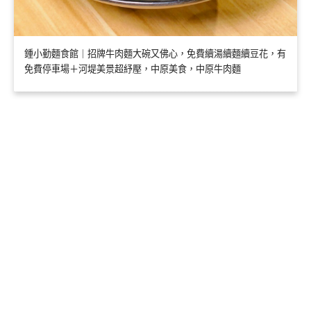
鍾小勤麵食館｜招牌牛肉麵大碗又佛心，免費續湯續麵續豆花，有
免費停車場＋河堤美景超紓壓，中原美食，中原牛肉麵