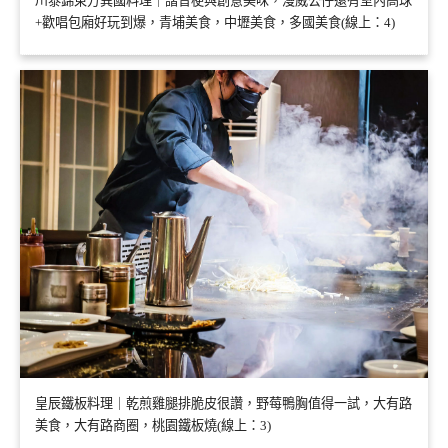
川泰錦東方異國料理｜諧音梗與創意美味，漫威公仔還有室內高球
+歡唱包廂好玩到爆，青埔美食，中壢美食，多國美食(線上：4)
皇辰鐵板料理｜乾煎雞腿排脆皮很讚，野莓鴨胸值得一試，大有路
美食，大有路商圈，桃園鐵板燒(線上：3)