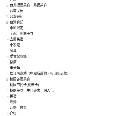
台北捷運美食．北捷美食
台南民宿
台灣遊記
台灣食記
季節限定
宅配︱團購美食
宜蘭民宿
小家電
廚具
愛食記收錄
按摩
未分類
松江南京站（中和新蘆線、松山新店線）
桃園各區美食
桃園市民卡(桃樂卡)
桃園美味︱生日優惠︱懶人包
民宿
活動
活動︱展覽
穿搭