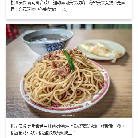
桃園美食|壽司郎台茂店-迴轉壽司美食攻略，秘密美食竟然不是壽
司！台茂購物中心美食(線上：1)
桃園美食|建新街台中炒麵-炒麵淋上鬼椒辣醬很讚，建新街早餐，
桃園後站小吃，桃園好吃炒麵(線上：1)