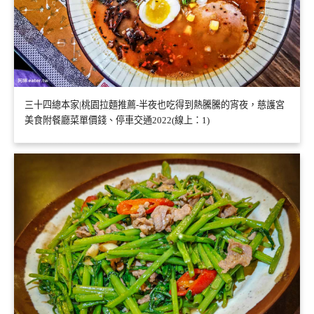
三十四總本家|桃園拉麵推薦-半夜也吃得到熱騰騰的宵夜，慈護宮
美食附餐廳菜單價錢、停車交通2022(線上：1)