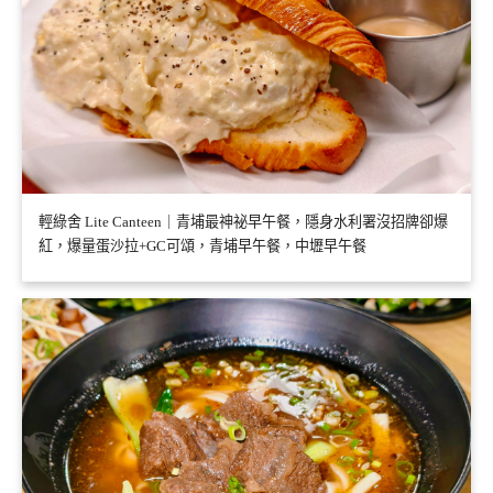
輕綠舍 Lite Canteen｜青埔最神祕早午餐，隱身水利署沒招牌卻爆
紅，爆量蛋沙拉+GC可頌，青埔早午餐，中壢早午餐