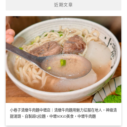
近期文章
小巷子清燉牛肉麵中壢店｜清燉牛肉麵用魅力征服在地人，神級清
甜湯頭、自製超Q拉麵，中壢SOGO美食，中壢牛肉麵