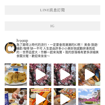
LINE訊息訂閱
IG
lv99up
為了跟得上時代的流行，一定要會用潮潮的IG啊！
美食/旅遊/
攝影/咖啡 缺一不可
人生是由許多小小美好與感動拼湊而成
的，世界這麼大，作夥一起來淘寶。我的部落格有更多詳細美
食圖文喔，歡迎來坐坐～