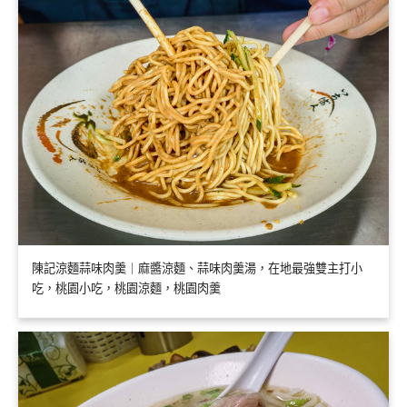
陳記涼麵蒜味肉羹｜麻醬涼麵、蒜味肉羹湯，在地最強雙主打小
吃，桃園小吃，桃園涼麵，桃園肉羹