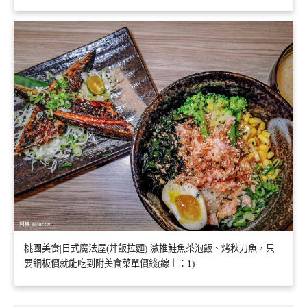
桃園美食|日式魔法屋(丼飯拉麵)-激推鮭魚茶泡飯、烤秋刀魚，只
要銅板價就能吃到附美食菜單價錢(線上：1)