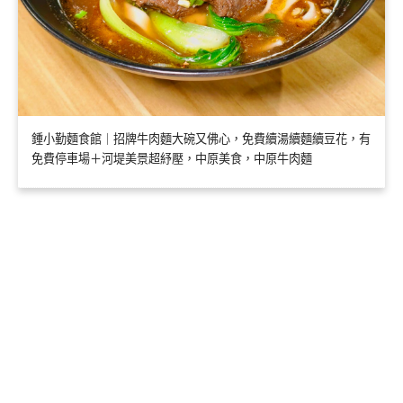
鍾小勤麵食館｜招牌牛肉麵大碗又佛心，免費續湯續麵續豆花，有
免費停車場＋河堤美景超紓壓，中原美食，中原牛肉麵