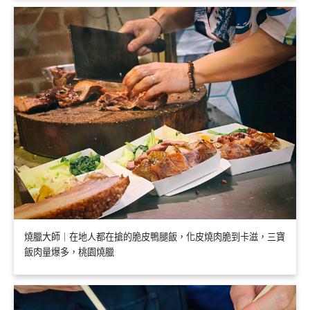
燒臘大師｜在地人都在搶的脆皮鴨腿飯，化皮燒肉脆到卡滋，三寶
飯肉量爆多，桃園燒臘