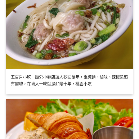
五百戶小吃｜廟旁小麵店讓人秒回童年，餛飩麵、滷味、辣椒醬超
有靈魂，在地人一吃就是好幾十年，桃園小吃