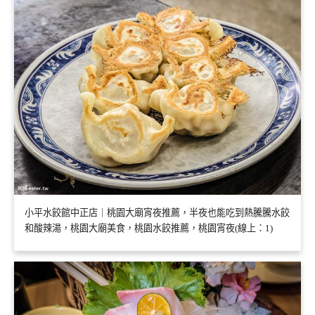
小平水餃館中正店｜桃園大廟宵夜推薦，半夜也能吃到熱騰騰水餃
和酸辣湯，桃園大廟美食，桃園水餃推薦，桃園宵夜(線上：1)