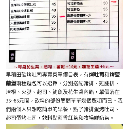
早稻田碳烤吐司專賣菜單價目表，有
烤吐司
和
烤菠
蘿堡
兩種麵包可以選擇，分別搭配豬排、雞腿排、
培根、火腿、起司、鮪魚及花生醬內餡，單價落在
35~85元間，飲料的部份簡簡單單幾個選項而已。我
們兩個人只想吃簡單的早餐，點了豬排蛋烤吐司、
起司蛋烤吐司，飲料點蔗香紅茶和牧場鮮奶茶。