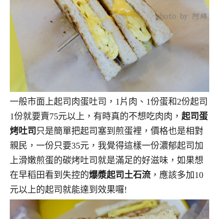
一般市面上起司肉蛋吐司，1片肉、1份蛋和2份起司
1份就要賣75元以上，有時真的不想吃肉肉，
起司蛋
烤吐司
只是簡單把起司塞到煎蛋裡，價格也是相對
親民，一份只要35元，我覺得這樣一份濃郁起司加
上滑嫩煎蛋的碳烤吐司就是滿足的好滋味，如果想
在早稻田看到失控的
爆漿起司土石流
，應該多加10
元以上的起司就能達到效果囉!