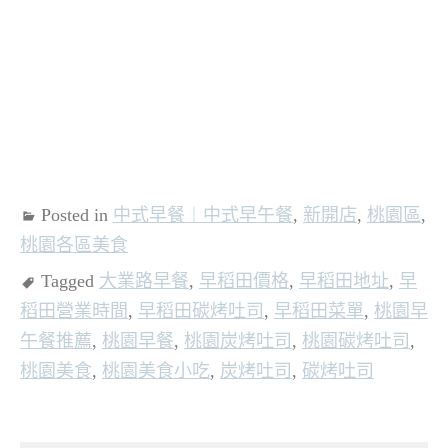
Posted in
中式早餐︱中式早午餐
,
新開店
,
桃園區
,
桃園各區美食
Tagged
大業路早餐
,
早稻田價格
,
早稻田地址
,
早
稻田營業時間
,
早稻田碳烤吐司
,
早稻田菜單
,
桃園早
午餐推薦
,
桃園早餐
,
桃園炭烤吐司
,
桃園碳烤吐司
,
桃園美食
,
桃園美食小吃
,
炭烤吐司
,
碳烤吐司