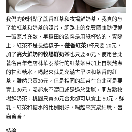
我們的飲料點了蔗香紅茶和牧場鮮奶茶，我真的忘
了拍紅茶和奶茶的照片，網路上的免費圖庫隨便抓
一張照片充數，早稻田的飲料是用紙杯裝的，實際
上，紅茶不是長這樣子~~
蔗香紅茶
1杯只要 20元，
加了
高大鮮奶
的
牧場鮮奶茶
也只要30元。使用台北
著名百年老店林華泰茶行的紅茶茶葉加上自製熬煮
的甘蔗糖水，喝起來就是充滿古早味和茶香的紅
茶，雖然只賣20元，但是相同的紅茶在台北可是要
賣上30元，喝起來不澀口或是過於甜膩，朋友點牧
場鮮奶茶，桃園只賣30元台北卻可以賣上 50元，鮮
乳、紅茶和糖水的比例剛好，喝起來質感細緻、唇
齒留香。
結論