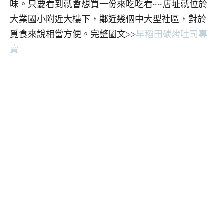
味。只要看到就會想買一份來吃吃看~~店址就位於
大業國小附近大樓下，鄰近幾個中大型社區，對於
覓食來說相當方便。完整圖文>>
早稻田碳烤吐司專
賣