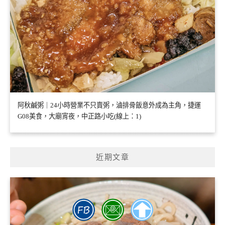
阿秋鹹粥｜24小時營業不只賣粥，滷排骨飯意外成為主角，捷運
G08美食，大廟宵夜，中正路小吃(線上：1)
近期文章