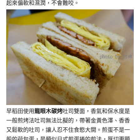
起來偏軟和濕潤，不會難咬。
早稻田使用
龍眼木碳烤
吐司雙面，香氣和保水度是
一般煎烤法吐司無法比擬的，帶著金黃色澤、香香
又鬆軟的吐司，讓人忍不住食慾大開。煎蛋不是一
般的荷包蛋，是類似日式煎蛋捲的煎法，厚切更顯