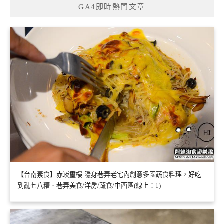
GA4即時熱門文章
【台南素食】赤崁璽樓-隱身巷弄老宅內創意多國蔬食料理，好吃
到亂七八糟．巷弄美食/洋房/蔬食/中西區(線上：1)