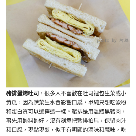
豬排蛋烤吐司
，很多人不喜歡在吐司裡包生菜或小
黃瓜，因為蔬菜生水會影響口感，單純只想吃澱粉
和蛋白質可以選擇這一樣。豬排是用溫體黑豬肉，
事先用醃料醃好，沒有刻意把豬排拍扁，保留肉汁
和口感，現點現煎，似乎有明顯的酒味和蒜味，吃