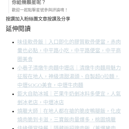
你給幾顆星呢？
歡迎一起點擊星號參與評論唷！
按讚加入粉絲團
文章按讚及分享
延伸閱讀
味佳軟骨飯｜入口即化的膠質軟骨便當，赤肉
羹也必點，中平路小吃，中平路便當，中平商
圈美食
小巷子清燉牛肉麵中壢店｜清燉牛肉麵用魅力
征服在地人，神級清甜湯頭、自製超Q拉麵，
中壢SOGO美食，中壢牛肉麵
鉅大自助冰城｜芒果牛奶剉冰料多便宜，人氣
剉冰老店，中壢冰店
燒臘大師｜在地人都在搶的脆皮鴨腿飯，化皮
燒肉脆到卡滋，三寶飯肉量爆多，桃園燒臘
佳緣便當快餐｜隱藏版招牌肉飯（蔥爆豬肉