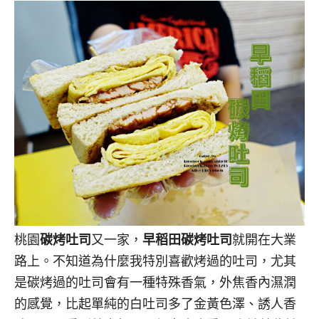
桃園
碳烤吐司
又一家，
早稻田碳烤吐司
就開在大業
路上。不知道為什麼我特別喜歡烤過的吐司，尤其
是碳烤過的吐司會有一種特殊香氣，外焦香內濕潤
的感覺，比起單純的白吐司多了金黃色澤、誘人香