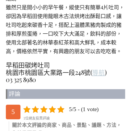
雖然只是間小小的早午餐，縱使只有簡單4片吐司，
卻因為早稻田使用龍眼木古法烘烤出酥鬆口感，讓
吐司吃起來碳香十足，搭配上溫體黑豬肉製成的豬
排和厚煎蛋捲，一口咬下大大滿足，飲料的部份，
使用北部著名的林華泰紅茶和高大鮮乳，成本較
高，價格依然平實，有興趣的朋友可以去吃吃看。
早稻田碳烤吐司
桃園市桃園區大業路一段248號(
導航
)
03 325 8980
評論
5/5 - (1 vote)
5
1位網友投票評論
關於本文評論的商家、商品、景點、議題、方法，