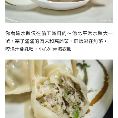
你看這水餃沒在偷工減料的～他比平常水餃大一
號，塞了滿滿的肉末和高麗菜，鮮蝦躲在角落，一
咬湯汁會亂噴，小心別弄濕衣服