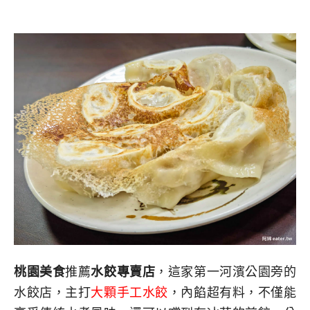
桃園美食
推薦
水餃專賣店
，這家第一河濱公園旁的
水餃店，主打
大顆手工水餃
，內餡超有料，不僅能