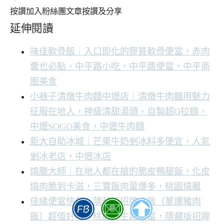
按讚加入粉絲團
文章按讚及分享
延伸閱讀
味佳軟骨飯｜入口即化的膠質軟骨便當，赤肉
羹也必點，中平路小吃，中平路便當，中平商
圈美食
小巷子清燉牛肉麵中壢店｜清燉牛肉麵用魅力
征服在地人，神級清甜湯頭、自製超Q拉麵，
中壢SOGO美食，中壢牛肉麵
鉅大自助冰城｜芒果牛奶剉冰料多便宜，人氣
剉冰老店，中壢冰店
燒臘大師｜在地人都在搶的脆皮鴨腿飯，化皮
燒肉脆到卡滋，三寶飯肉量爆多，桃園燒臘
佳緣便當快餐｜隱藏版招牌肉飯（蔥爆豬肉
飯）超值好吃。桃園民生路便當，隱藏版招牌