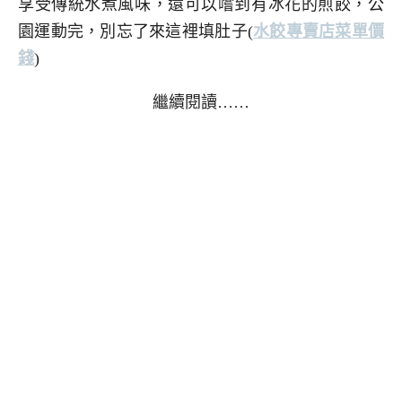
享受傳統水煮風味，還可以嚐到有冰花的煎餃，公
園運動完，別忘了來這裡填肚子
(
水餃專賣店菜單價
錢
)
繼續閱讀……