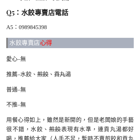
Q5：水餃專賣店電話
A5：0989845398
水餃專賣店
心得
愛心–無
推薦–水餃、
煎餃
、
貢丸湯
普通–無
不推–無
用餐心得如上，雖然是新開的，但是老闆娘的手藝
很不錯，水餃、
煎餃
表現有水準，連貢丸湯都好
喝，推薦給大家（人手不足，暫時不賣煎餃和貢丸