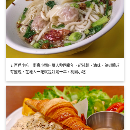
五百戶小吃｜廟旁小麵店讓人秒回童年，餛飩麵、滷味、辣椒醬超
有靈魂，在地人一吃就是好幾十年，桃園小吃