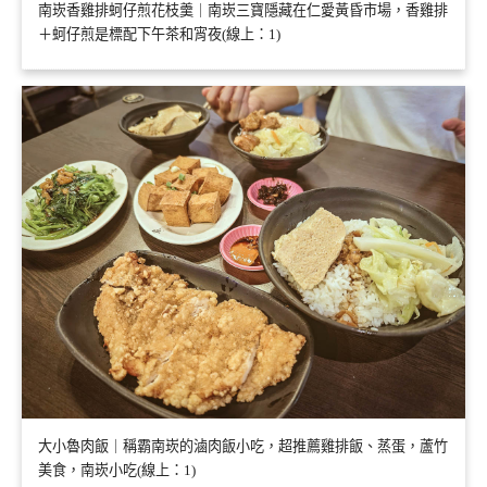
南崁香雞排蚵仔煎花枝羹｜南崁三寶隱藏在仁愛黃昏市場，香雞排
＋蚵仔煎是標配下午茶和宵夜(線上：1)
大小魯肉飯｜稱霸南崁的滷肉飯小吃，超推薦雞排飯、蒸蛋，蘆竹
美食，南崁小吃(線上：1)