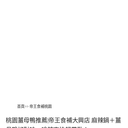
首頁
>>
帝王食補桃園
桃園薑母鴨推薦|帝王食補大興店 麻辣鍋＋薑