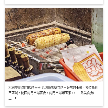
桃園美食|南門碳烤玉米-氣切患者堅持烤出好吃的玉米，獨特醬料
不死鹹，桃園南門市場宵夜，南門市場烤玉米，中山路美食(線
上：1)