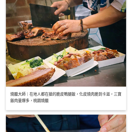
燒臘大師｜在地人都在搶的脆皮鴨腿飯，化皮燒肉脆到卡滋，三寶
飯肉量爆多，桃園燒臘