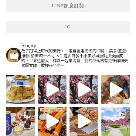
LINE訊息訂閱
IG
lv99up
為了跟得上時代的流行，一定要會用潮潮的IG啊！
美食/旅遊/
攝影/咖啡 缺一不可
人生是由許多小小美好與感動拼湊而成
的，世界這麼大，作夥一起來淘寶。我的部落格有更多詳細美
食圖文喔，歡迎來坐坐～