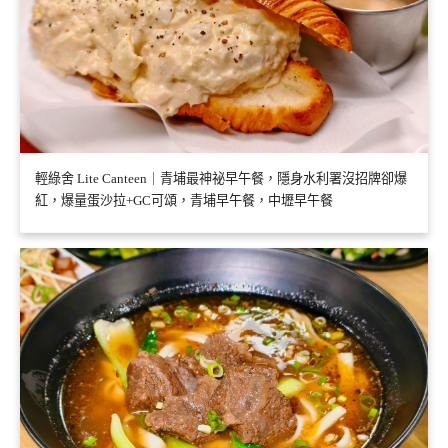
輕綠舍 Lite Canteen｜青埔最神祕早午餐，隱身水利署沒招牌卻爆
紅，爆量蛋沙拉+GC可頌，青埔早午餐，中壢早午餐