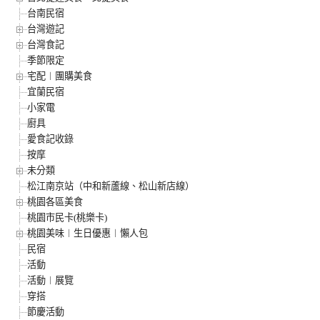
台南民宿
台灣遊記
台灣食記
季節限定
宅配︱團購美食
宜蘭民宿
小家電
廚具
愛食記收錄
按摩
未分類
松江南京站（中和新蘆線、松山新店線）
桃園各區美食
桃園市民卡(桃樂卡)
桃園美味︱生日優惠︱懶人包
民宿
活動
活動︱展覽
穿搭
節慶活動