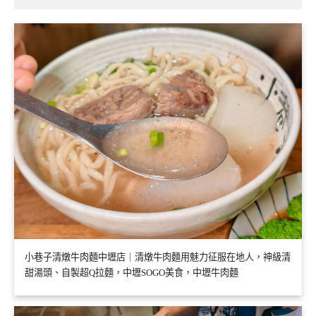
小巷子清燉牛肉麵中壢店｜清燉牛肉麵用魅力征服在地人，神級清
甜湯頭、自製超Q拉麵，中壢SOGO美食，中壢牛肉麵