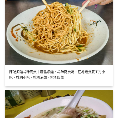
陳記涼麵蒜味肉羹｜麻醬涼麵、蒜味肉羹湯，在地最強雙主打小
吃，桃園小吃，桃園涼麵，桃園肉羹