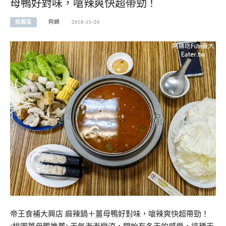
母鴨好對味，嗆辣爽快超帶勁！
桃園區
阿綿
2018-11-26
帝王食補大興店 麻辣鍋＋薑母鴨好對味，嗆辣爽快超帶勁！