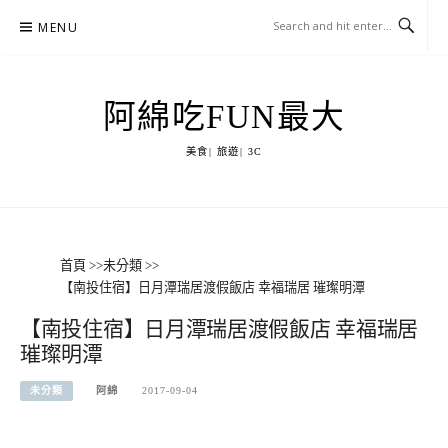
Skip
MENU
to
content
阿綿吃FUN最大
美食| 旅遊| 3C
首頁
>>
未分類
>>
【南投住宿】日月潭瑞居渡假飯店 幸福瑞居 璀璨明潭
【南投住宿】日月潭瑞居渡假飯店 幸福瑞居
璀璨明潭
未分類
阿綿
2017-09-04