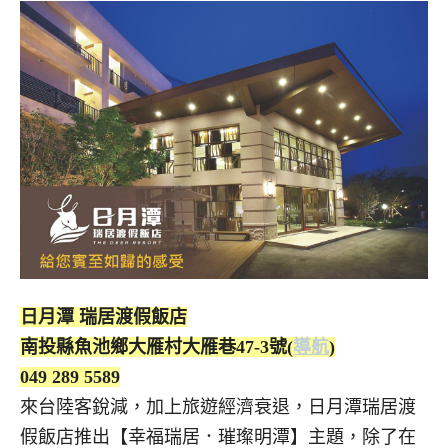
日月潭 瑞居渡假飯店
南投縣魚池鄉大雁村大雁巷47-3號(
導航
)
049 289 5589
來台陸客銳減，加上旅遊經濟衰退，日月潭瑞居渡
假飯店推出【幸福瑞居．璀璨明潭】主題，除了在