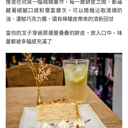
像是在欣賞一幅精緻畫作，每一層餅皮之間，都蘊
藏著細膩口感和豐富層次，可以隨機沾取滑順奶
油、濃郁巧克力醬，還有檸檬皮帶來的清新回甘
當你的叉子穿過那層層疊疊的餅皮，放入口中，味
蕾都被幸福感充滿了