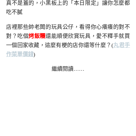
真不是蓋的，小黑板上的「本日限定」讓你怎麼都
吃不膩
店裡那些帥老闆的玩具公仔，看得你心癢癢的對不
對？吃個
烤飯糰
還能順便欣賞玩具，愛不釋手就買
一個回家收藏，這麼有梗的店你還等什麼？(
丸君手
作菜單價錢
)
繼續閱讀……