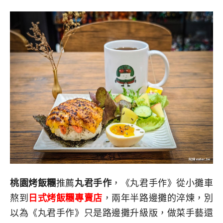
桃園烤飯糰
推薦
丸君手作
，《丸君手作》從小攤車
熬到
日式烤飯糰專賣店
，兩年半路邊攤的淬煉，別
以為《丸君手作》只是路邊攤升級版，做菜手藝還