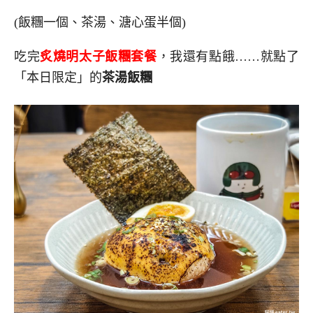
(飯糰一個、茶湯、溏心蛋半個)
吃完
炙燒明太子飯糰套餐
，我還有點餓……就點了
「本日限定」的
茶湯飯糰