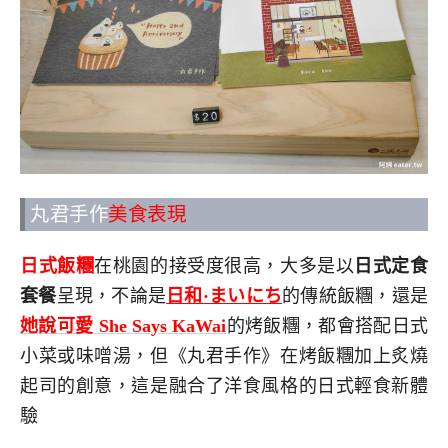
丸君手作
美食表現
日式飯糰
在桃園的接受度很高，大多是以
日式定食
套餐
呈現，不論是
日和·まいにち
的傳統飯糰，還是
她說可愛 She Says KaWai
的烤飯糰，都會搭配日式
小菜或味噌湯，但《丸君手作》在烤飯糰加上炙燒
起司的創意，這是融合了洋食風格的日式輕食新體
驗