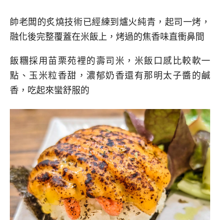
帥老闆的炙燒技術已經練到爐火純青，起司一烤，
融化後完整覆蓋在米飯上，烤過的焦香味直衝鼻間
飯糰採用苗栗苑裡的壽司米，米飯口感比較軟一
點、玉米粒香甜，濃郁奶香還有那明太子醬的鹹
香，吃起來蠻舒服的