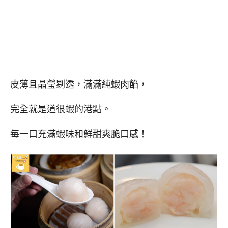
皮薄且晶瑩剔透，滿滿純蝦肉餡，
完全就是道很蝦的港點。
每一口充滿蝦味和鮮甜爽脆口感！