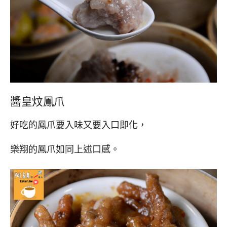
醬皇炆鳳爪
好吃的鳳爪要入味又要入口即化，
樂翔的鳳爪如同上述口感。