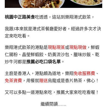
桃園中正路美食
吃透透，這站到樂翔港式飲茶，
我跟J本來就是港式茶餐廳愛好者，經過許多次才決
定來吃吃看。
樂翔港式飲茶的港點是
現點現蒸
或
現點現做
，鮮蝦
仁腸粉、晶瑩鮮蝦餃、奶黃流沙包、臘味炒飯、乾
炒牛河都是
推薦必吃口袋名單
。
主廚是香港人，港點頗為道地，樂翔
免收服務費
、
免茶資費
，用餐就
贈送
烏龍或是香片熱茶，佛心！
又可以多點一道港點來吃，推薦大家來吃吃看喔！
繼續閱讀……