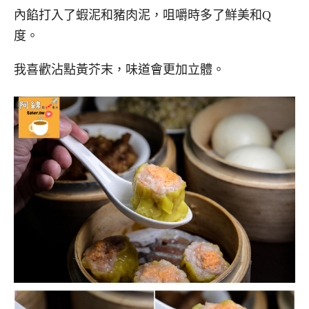
內餡打入了蝦泥和豬肉泥，咀嚼時多了鮮美和Q
度。
我喜歡沾點黃芥末，味道會更加立體。