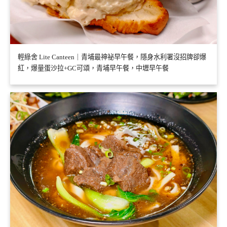
輕綠舍 Lite Canteen｜青埔最神祕早午餐，隱身水利署沒招牌卻爆
紅，爆量蛋沙拉+GC可頌，青埔早午餐，中壢早午餐