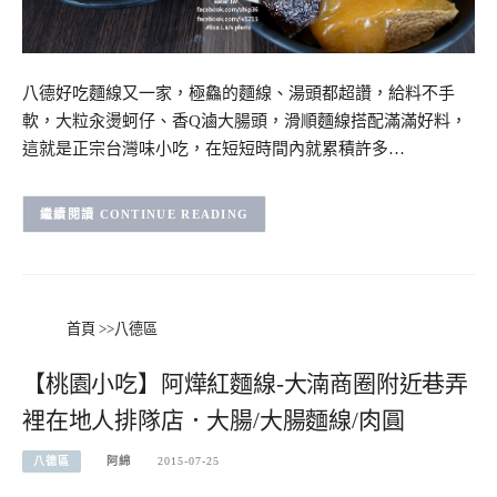
八德好吃麵線又一家，極鱻的麵線、湯頭都超讚，給料不手
軟，大粒汆燙蚵仔、香Q滷大腸頭，滑順麵線搭配滿滿好料，
這就是正宗台灣味小吃，在短短時間內就累積許多…
CONTINUE READING
首頁
>>
八德區
【桃園小吃】阿燁紅麵線-大湳商圈附近巷弄
裡在地人排隊店．大腸/大腸麵線/肉圓
八德區
阿綿
2015-07-25