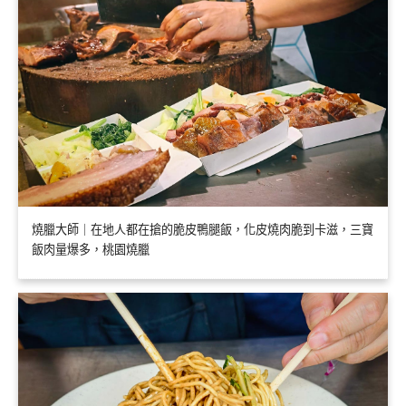
燒臘大師｜在地人都在搶的脆皮鴨腿飯，化皮燒肉脆到卡滋，三寶
飯肉量爆多，桃園燒臘