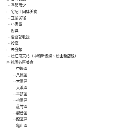
季節限定
宅配︱團購美食
宜蘭民宿
小家電
廚具
愛食記收錄
按摩
未分類
松江南京站（中和新蘆線、松山新店線）
桃園各區美食
中壢區
八德區
大園區
大溪區
平鎮區
桃園區
蘆竹區
觀音區
龍潭區
龜山區