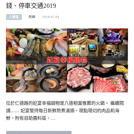
錢、停車交通2019
八德區
阿綿
2019-07-04
位於仁德路的妃宴幸福鍋物是八德相當推薦的火鍋。 繼續閱
讀…… 妃宴堅持每日新鮮熬煮湯頭，現點現切的肉品和海
鮮，附有自助醬料區、…