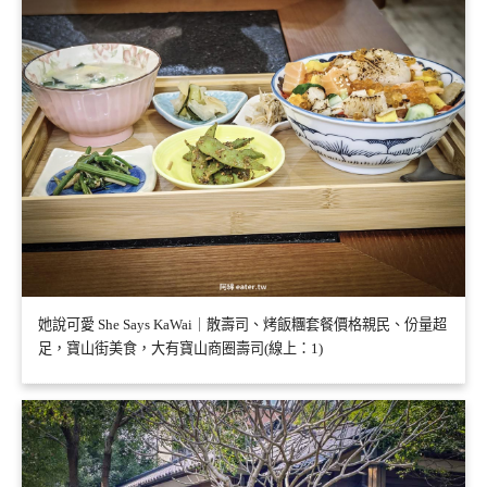
她說可愛 She Says KaWai｜散壽司、烤飯糰套餐價格親民、份量超
足，寶山街美食，大有寶山商圈壽司(線上：1)