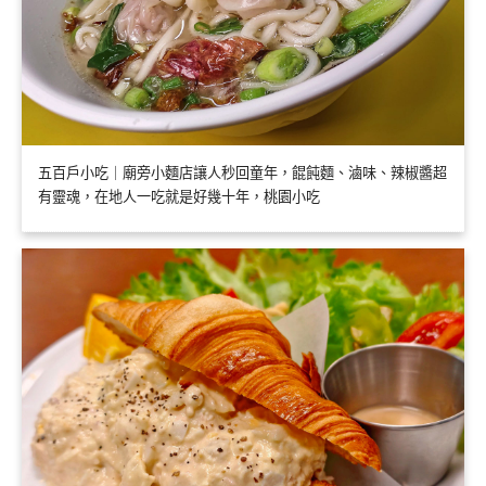
五百戶小吃｜廟旁小麵店讓人秒回童年，餛飩麵、滷味、辣椒醬超
有靈魂，在地人一吃就是好幾十年，桃園小吃