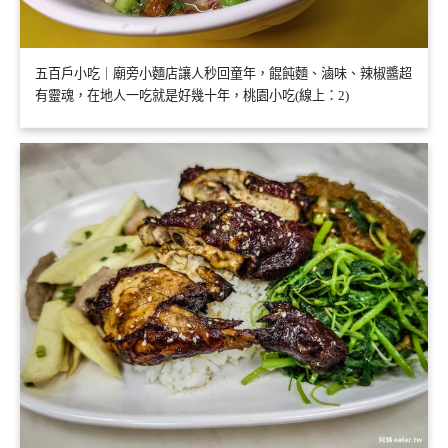
五百戶小吃｜廟旁小麵店讓人秒回童年，餛飩麵、滷味、辣椒醬超
有靈魂，在地人一吃就是好幾十年，桃園小吃(線上：2)