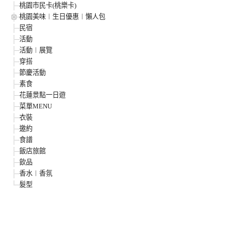
桃園市民卡(桃樂卡)
桃園美味︱生日優惠︱懶人包
民宿
活動
活動︱展覽
穿搭
節慶活動
素食
花蓮景點一日遊
菜單MENU
衣裝
邀約
食譜
飯店旅館
飲品
香水︱香氛
髮型