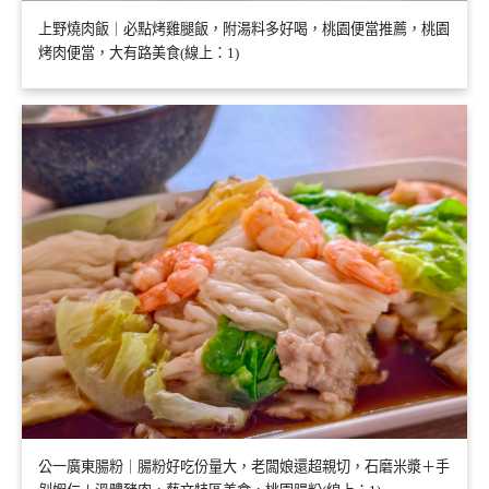
上野燒肉飯｜必點烤雞腿飯，附湯料多好喝，桃園便當推薦，桃園
烤肉便當，大有路美食(線上：1)
公一廣東腸粉｜腸粉好吃份量大，老闆娘還超親切，石磨米漿＋手