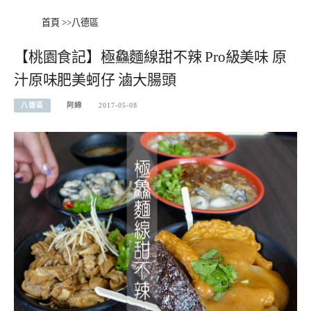
首頁
>>
八德區
【桃園食記】極鱻麵線甜不辣 Pro級美味 原
汁原味肥美蚵仔 滷大腸頭
八德區
阿綿
2017-05-08