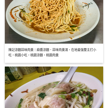
陳記涼麵蒜味肉羹｜麻醬涼麵、蒜味肉羹湯，在地最強雙主打小
吃，桃園小吃，桃園涼麵，桃園肉羹