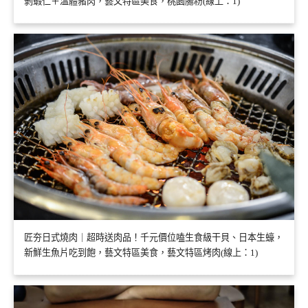
剝蝦仁＋溫體豬肉，藝文特區美食，桃園腸粉(線上：1)
匠夯日式燒肉｜超時送肉品！千元價位嗑生食級干貝、日本生蠔，
新鮮生魚片吃到飽，藝文特區美食，藝文特區烤肉(線上：1)