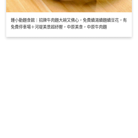
鍾小勤麵食館｜招牌牛肉麵大碗又佛心，免費續湯續麵續豆花，有
免費停車場＋河堤美景超紓壓，中原美食，中原牛肉麵