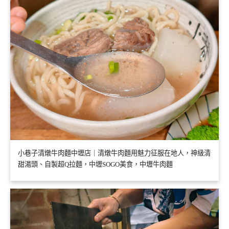
小巷子清燉牛肉麵中壢店｜清燉牛肉麵用魅力征服在地人，神級清
甜湯頭、自製超Q拉麵，中壢SOGO美食，中壢牛肉麵