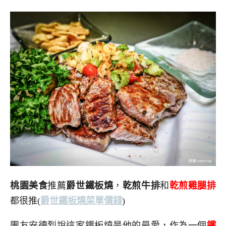
桃園美食
推薦
爵世鐵板燒
，
乾煎牛排
和
乾煎雞腿排
都很推
(
爵世鐵板燒菜單價錢
)
團友安德烈說這家鐵板燒是他的最愛，作為一個
鐵