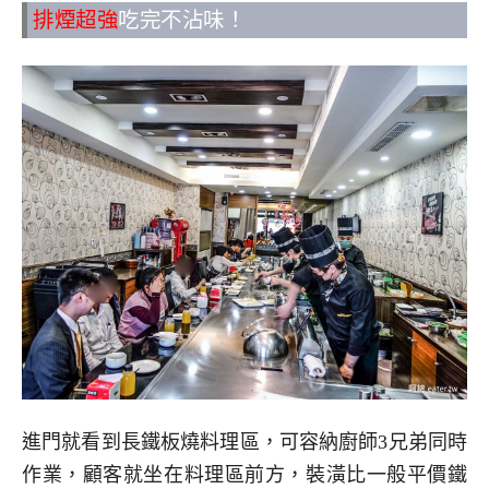
排煙超強
吃完
不沾
味！
進門就看到長鐵板燒料理區，可容納廚師3兄弟同時
作業，顧客就坐在料理區前方，裝潢比一般平價鐵