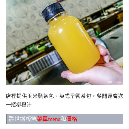
店裡提供玉米鬚茶包、英式早餐茶包，餐間還會送
一瓶柳橙汁
爵世鐵板燒
菜單menu
和
價格