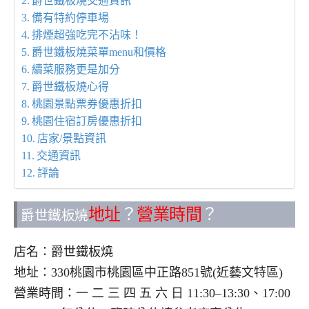
爵世鐵板燒交通資訊
備有特約停車場
排煙超強吃完不沾味！
爵世鐵板燒菜單menu和價格
續菜服務更是加分
爵世鐵板燒心得
桃園景點票券優惠折扣
桃園住宿訂房優惠折扣
店家/景點資訊
交通資訊
評論
地址
？
營業時間
？
爵世鐵板燒
店名：爵世鐵板燒
地址：330桃園市桃園區中正路851號(近藝文特區)
營業時間：一 二 三 四 五 六 日 11:30–13:30、17:00