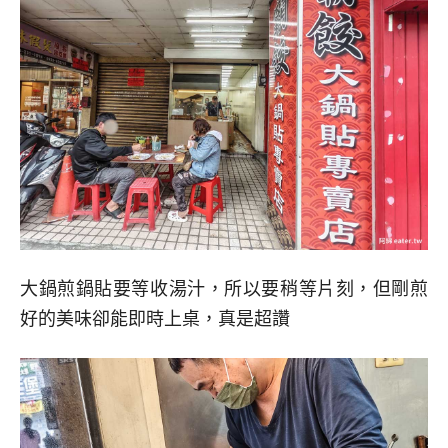
大鍋煎鍋貼要等收湯汁，所以要稍等片刻，但剛煎
好的美味卻能即時上桌，真是超讚