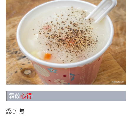
霸餃
心得
愛心–無