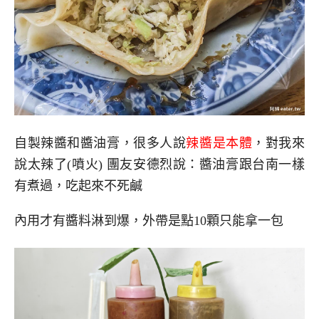
自製辣醬和醬油膏，很多人說
辣醬是本體
，對我來
說太辣了(噴火) 團友安德烈說：醬油膏跟台南一樣
有煮過，吃起來不死鹹
內用才有醬料淋到爆，外帶是點10顆只能拿一包