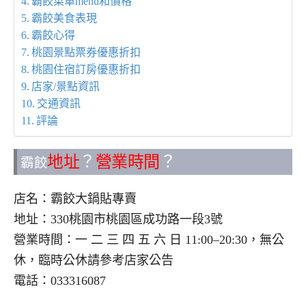
霸餃菜單menu和價格
霸餃美食表現
霸餃心得
桃園景點票券優惠折扣
桃園住宿訂房優惠折扣
店家/景點資訊
交通資訊
評論
地址
？
營業時間
？
霸餃
店名：霸餃大鍋貼專賣
地址：330桃園市桃園區成功路一段3號
營業時間：一 二 三 四 五 六 日 11:00–20:30，無公
休，臨時公休請參考店家公告
電話：033316087