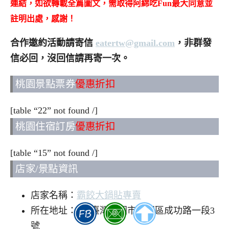
連結，如欲轉載全篇圖文，需取得阿綿吃Fun最大同意並
註明出處，感謝！
合作邀約活動請寄信
eatertw@gmail.com
，非群發
信必回，沒回信請再寄一次。
桃園景點票券
優惠折扣
[table “22” not found /]
桃園住宿訂房
優惠折扣
[table “15” not found /]
店家/景點資訊
店家名稱：
霸餃大鍋貼專賣
所在地址：330臺灣桃園市桃園區成功路一段3
號