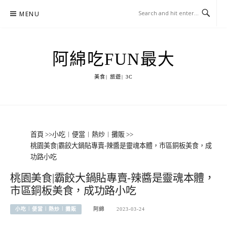
Skip
MENU
to
content
阿綿吃FUN最大
美食| 旅遊| 3C
首頁
>>
小吃︱便當︱熱炒︱攤販
>>
桃園美食|霸餃大鍋貼專賣-辣醬是靈魂本體，市區銅板美食，成
功路小吃
桃園美食|霸餃大鍋貼專賣-辣醬是靈魂本體，
市區銅板美食，成功路小吃
小吃︱便當︱熱炒︱攤販
阿綿
2023-03-24