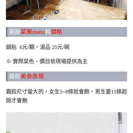
霸餃
菜單menu
和
價格
鍋貼 6元/顆，湯品 25元/碗
※ 實際菜色、價目依現場提供為主
霸餃
美食表現
霸餃尺寸蠻大的，女生5~8條就會飽，男生要15條起
跳才會飽