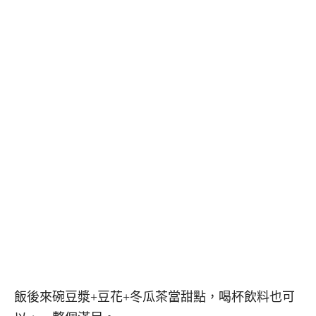
飯後來碗豆漿+豆花+冬瓜茶當甜點，喝杯飲料也可