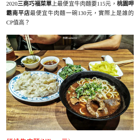
2020
三商巧福菜單
上最便宜牛肉麵要115元，
桃園呷
霸南平店
最便宜牛肉麵一碗130元，實際上是誰的
CP值高？