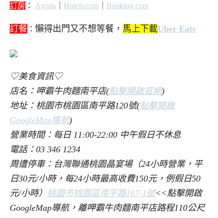
訂房
：
Agoda
｜
Hotels.com
｜
Booking.com
訂餐
懶得出門又不想等餐，
馬上下載
Uber Eats
：
♡美食資訊♡
店名：呷霸牛肉麵南平店(
點擊開啟官網
)
地址：桃園市桃園區南平路120號(
點擊開啟
GoogleMap導航
)
營業時間：每日 11:00-22:00 中午假日不休息
電話：03 346 1234
周遭停車：台灣聯通桃園晶宴場（24小時營業，平
日30元/小時，每24小時最高收費150元，例假日50
元/小時）
桃園市桃園區南平路167-1號
<<點擊開啟
GoogleMap導航，離呷霸牛肉麵南平店路程110公尺