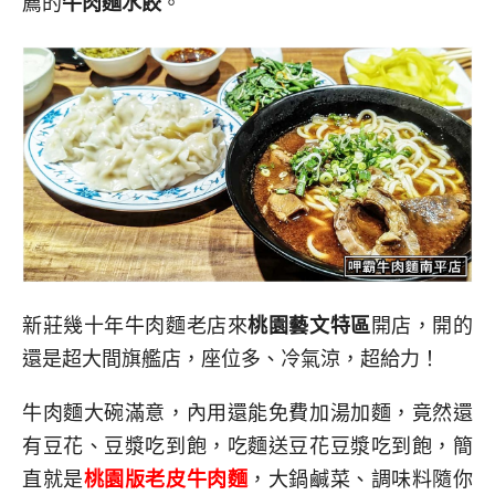
薦的
牛肉麵水餃
。
新莊幾十年牛肉麵老店來
桃園藝文特區
開店，開的
還是超大間旗艦店，座位多、冷氣涼，超給力！
牛肉麵大碗滿意，內用還能免費加湯加麵，竟然還
有豆花、豆漿吃到飽，吃麵送豆花豆漿吃到飽，簡
直就是
桃園版老皮牛肉麵
，大鍋鹹菜、調味料隨你