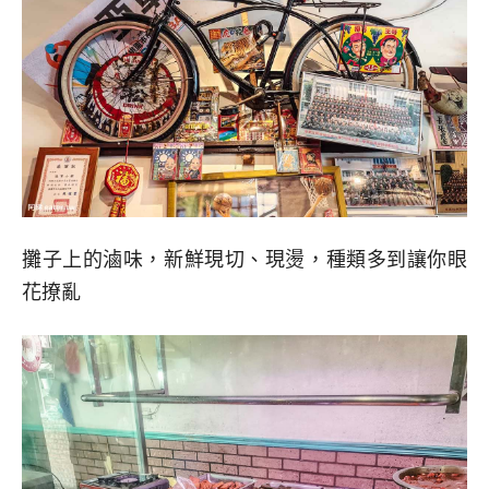
攤子上的滷味，新鮮現切、現燙，種類多到讓你眼
花撩亂