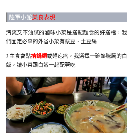
陸軍小館
美食表現
清爽又不油膩的滷味小菜是搭配麵食的好搭檔，我
們固定必拿的外省小菜有酸豆、土豆絲
J 主食會點
搶鍋麵
或麵疙瘩，我選擇一碗熱騰騰的白
飯，讓小菜跟白飯一起配著吃