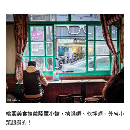
桃園美食
推薦
陸軍小館
，搶鍋麵、乾拌麵、外省小
菜超讚的！