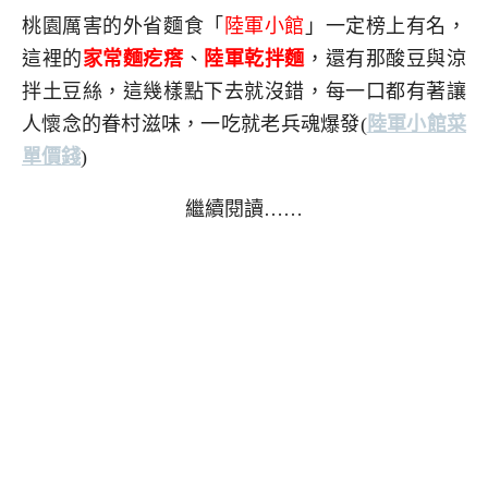
桃園厲害的外省麵食「
陸軍小館
」一定榜上有名，
這裡的
家常麵疙瘩
、
陸軍乾拌麵
，還有那酸豆與涼
拌土豆絲，這幾樣點下去就沒錯，每一口都有著讓
人懷念的眷村滋味，一吃就老兵魂爆發
(
陸軍小館菜
單價錢
)
繼續閱讀……