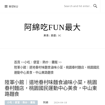
Skip
MENU
to
content
阿綿吃FUN最大
美食| 旅遊| 3C
首頁
>>
小吃︱便當︱熱炒︱攤販
>>
陸軍小館｜道地眷村味麵食滷味小菜，桃園眷村麵店，桃園國民
運動中心美食，中山東路麵食
陸軍小館｜道地眷村味麵食滷味小菜，桃園
眷村麵店，桃園國民運動中心美食，中山東
路麵食
小吃︱便當︱熱炒︱攤販
阿綿
2024-04-18