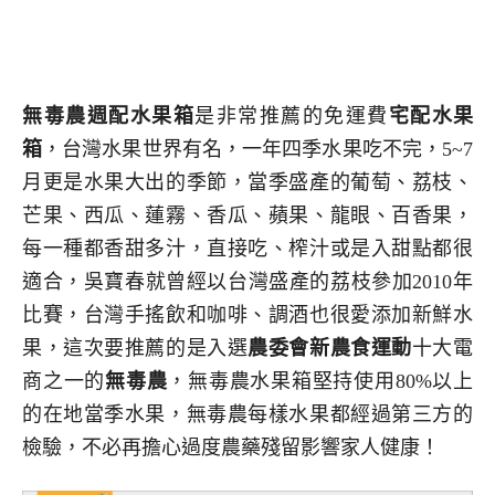
無毒農週配水果箱
是非常推薦的免運費
宅配水果
箱
，台灣水果世界有名，一年四季水果吃不完，5~7
月更是水果大出的季節，當季盛產的葡萄、荔枝、
芒果、西瓜、蓮霧、香瓜、蘋果、龍眼、百香果，
每一種都香甜多汁，直接吃、榨汁或是入甜點都很
適合，吳寶春就曾經以台灣盛產的荔枝參加2010年
比賽，台灣手搖飲和咖啡、調酒也很愛添加新鮮水
果，這次要推薦的是入選
農委會新農食運動
十大電
商之一的
無毒農
，無毒農水果箱堅持使用80%以上
的在地當季水果，無毒農每樣水果都經過第三方的
檢驗，不必再擔心過度農藥殘留影響家人健康！