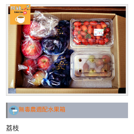
無毒農週配水果箱
荔枝