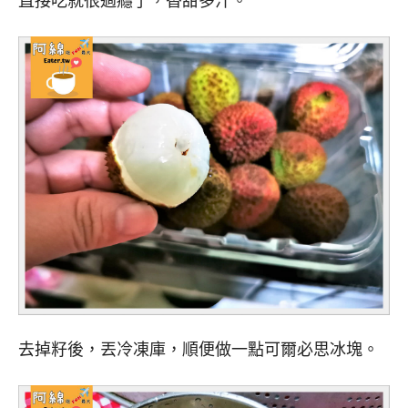
直接吃就很過癮了，香甜多汁。
去掉籽後，丟冷凍庫，順便做一點可爾必思冰塊。