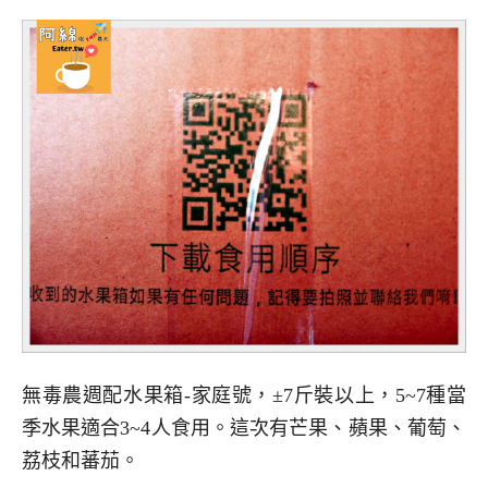
無毒農週配水果箱-家庭號，±7斤裝以上，5~7種當
季水果適合3~4人食用。這次有芒果、蘋果、葡萄、
荔枝和蕃茄。