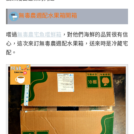
無毒農週配水果箱開箱
嚐過
無毒農宅魚嚐鮮箱
，對他們海鮮的品質很有信
心，這次來訂無毒農週配水果箱，送來時是冷藏宅
配。