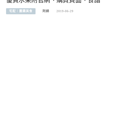
優質水果附官網、購買頁面、食譜
宅配︱團購美食
阿綿
2019-06-29