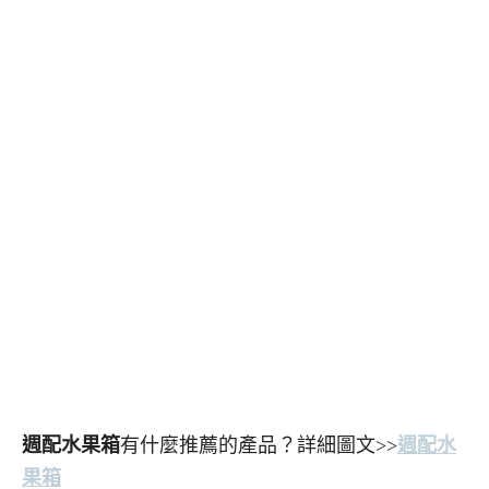
週配水果箱
有什麼推薦的產品？詳細圖文>>
週配水
果箱