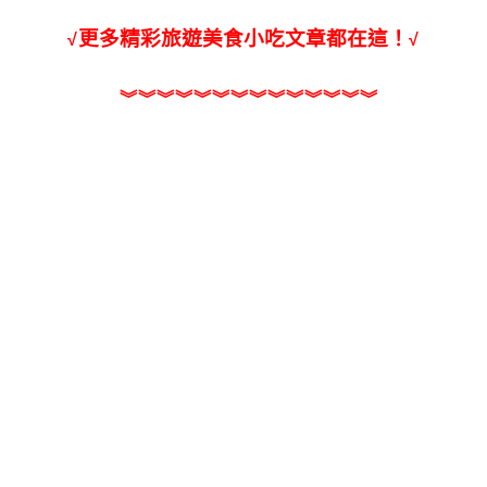
更多精彩旅遊美食小吃文章都在這！
√
√
︾
︾
︾
︾
︾
︾
︾
︾
︾
︾
︾
︾
︾
︾