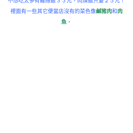
不想吃太多有雞絲飯３５元，肉燥飯只要２５元！
裡面有一些其它便當店沒有的菜色像
鹹豬肉
和
肉
魚
，