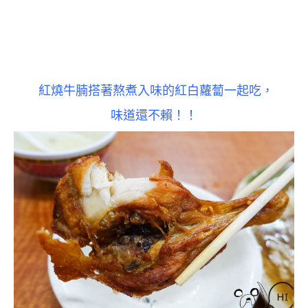
紅燒牛腩搭著熬煮入味的紅白蘿蔔一起吃，
味道還不賴！！