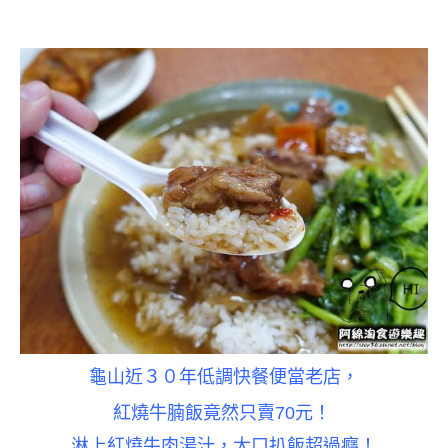
龜山近３０年低調快餐便當老店，
紅燒牛腩飯竟然只賣70元！
淋上紅燒牛肉湯汁，大口扒飯超過癮！