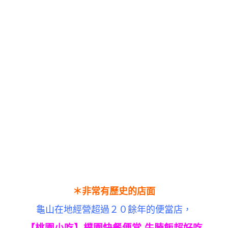
＊非常有歷史的店面
龜山在地
經營超過２０餘年的
便當店，
【桃園小吃】樸園快餐便當-牛腩飯超好吃