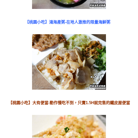
【桃園小吃】鴻海產粥-在地人激推的限量海鮮粥
【桃園小吃】大有便當-動作慢吃不到，只賣1.5H就完售的鐵皮屋便當