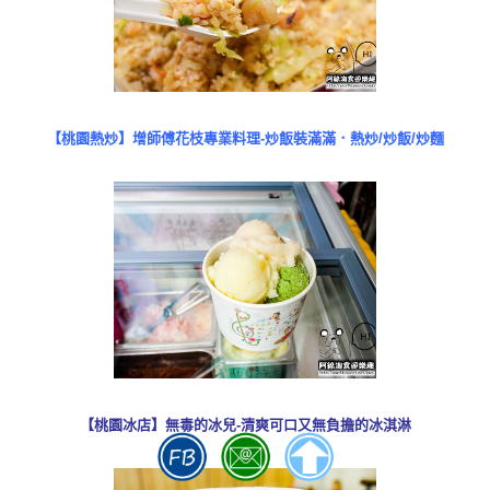
【桃園熱炒】增師傅花枝專業料理-炒飯裝滿滿．熱炒/炒飯/炒麵
【桃園冰店】無毒的冰兒-清爽可口又無負擔的冰淇淋