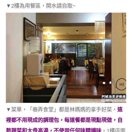
▼2樓為用餐區，開水請自取~
▼菜單，
「巷弄食堂」
都是林媽媽的拿手好菜，
這
裡都不用現成的調理包，每道餐都是現點現做，自
熬蔬菜和大骨高湯，不使用任何味精調味
，1樓店面