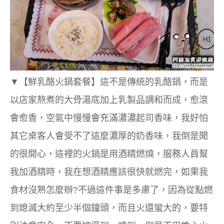
▼
【鮮乳酪火鍋套餐】
這不是傳統的乳酪鍋，而是
以店家熬煮的大骨湯底加上乳製品調和而成，愈滾
會愈香，空氣中慢慢會充滿濃濃起司香味，我好怕
其它桌客人會受不了這麼濃厚的奶香味，我倒是聞
的很開心，
這裡的火鍋是用酒精燃燒，服務人員幫
我加酒精時，我在想酒精應該很快就燃完，如果我
食材沒熟怎麼辦?不過這件事是多慮了，因為從點燃
到熄滅大約至少半個鐘頭，而且火還蠻大的，要
特