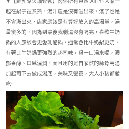
▼
【鮮乳酪火鍋套餐】
肉盤所有東西 All in~大家一
起在鍋子裡煮熟，湯汁還是沒有溢出來，滾了也是
不會滿出來，店家應該是有算好放入的高湯量，湯
量蠻多的，因為到最後我剩湯沒有喝完，喜歡牛奶
鍋的人應該會更愛乳酪鍋，通常會比牛奶鍋更奶，
有著比牛奶鍋更強烈的起司味，舀一口湯來喝，濃
郁香醇、口感溫潤，而且用的是自家熬的豚骨高湯
加起司下去做成湯底，美味又營養，
大人小孩都愛
吃~