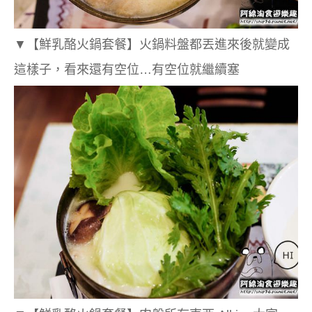
▼
【鮮乳酪火鍋套餐】
火鍋料盤都丟進來後就變成
這樣子，看來還有空位…有空位就繼續塞