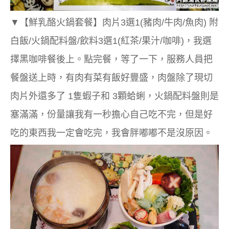
▼
【鮮乳酪火鍋套餐】肉片3選1(豬肉/牛肉/魚肉) 附
白飯/火鍋配料盤/飲料3選1(紅茶/果汁/咖啡)，我選
擇黑咖啡餐後上。點完餐，等了一下，服務人員把
餐盤送上時，有肉有菜有飯好豐盛，肉盤除了現切
肉片外還多了 1隻蝦子和 3顆蛤蜊，
火鍋配料盤
則是
塞滿滿，份量讓我有一秒擔心自己吃不完，但是好
吃的東西我一定會吃完，我會胖嘟嘟不是沒原因。