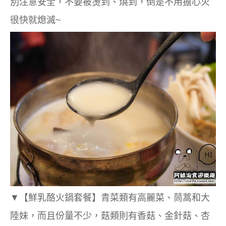
別注意安全，不要被燙到、燒到，倒是不用擔心火
很快就熄滅~
▼
【鮮乳酪火鍋套餐】
青菜類有高麗菜、茼蒿和大
陸妹，而且份量不少，菇類則有香菇、金針菇、杏