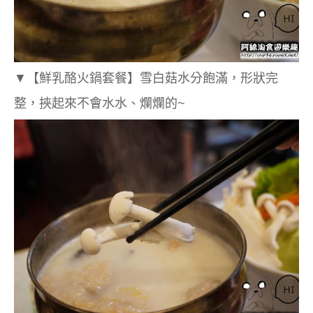
▼
【鮮乳酪火鍋套餐】
雪白菇水分飽滿，形狀完
整，挾起來不會水水、爛爛的~