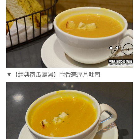
▼
【經典南瓜濃湯】
附
香蒜
厚片吐司