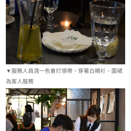
▼服務人員清一色會打領帶、穿著白襯衫、圍裙
為客人服務