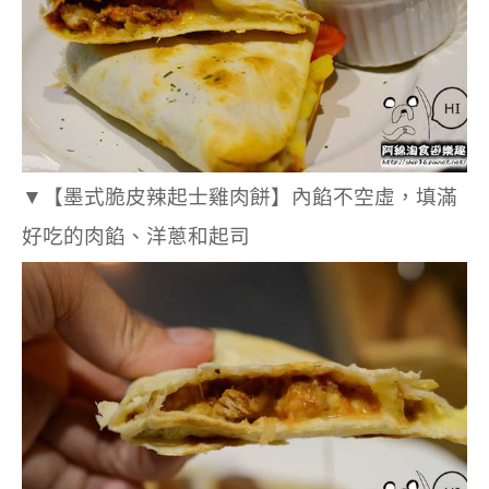
▼
【墨式脆皮辣起士雞肉餅】內餡不空虛，填滿
好吃的肉餡、洋蔥和起司