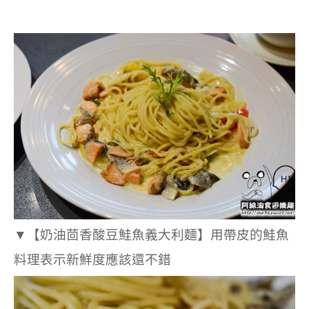
▼
【奶油茴香酸豆鮭魚義大利麵】用帶皮的鮭魚
料理表示新鮮度應該還不錯