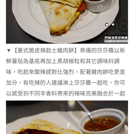
▼
【墨式脆皮辣起士雞肉餅】旁邊的莎莎醬以新
鮮蕃茄為基底再加上黑胡椒粒和其它調味料調
味，吃起來酸辣感對比強烈，
配著雞肉餅吃更是
加分，有吃辣的人建議淋上莎莎醬一起吃，你可
以感受到不同辛香料帶來的辣味完美融合於一起