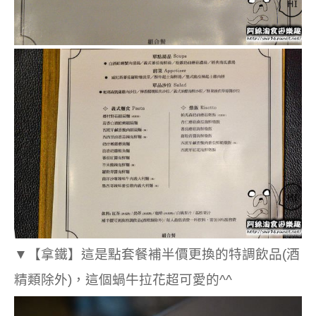
▼
【拿鐵】這是點套餐補半價更換的特調飲品(酒
精類除外)，這個蝸牛拉花超可愛的^^