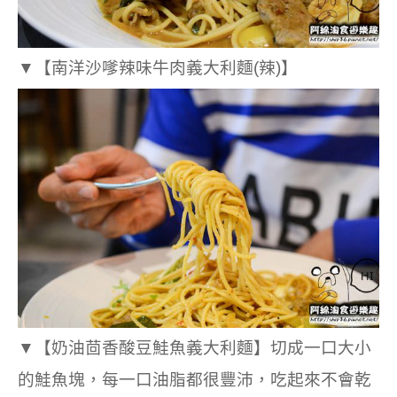
▼
【南洋沙嗲辣味牛肉義大利麵(辣)】
▼
【奶油茴香酸豆鮭魚義大利麵】切成一口大小
的鮭魚塊，每一口油脂都很豐沛，吃起來不會乾