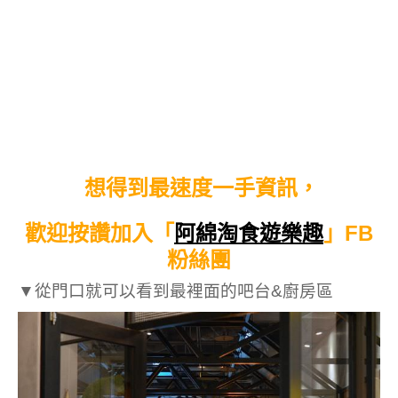
想得到最速度一手資訊，
歡迎按讚加入「
阿綿淘食遊樂趣
」FB
粉絲團
▼從門口就可以看到最裡面的吧台&廚房區