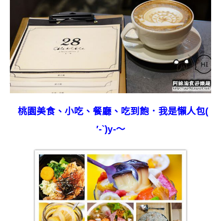
桃園
美食、小吃、餐廳、吃到飽．我是懶人包(
′-`)y-～