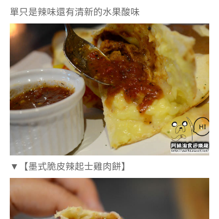
單只是辣味還有清新的水果酸味
▼
【墨式脆皮辣起士雞肉餅】