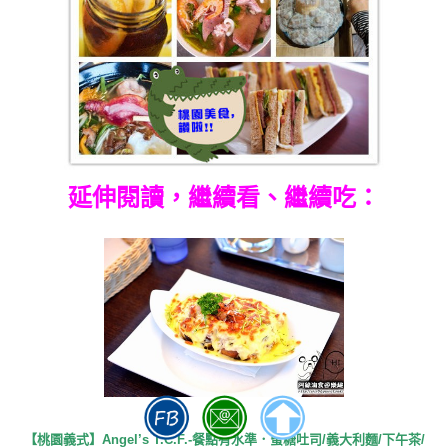
延伸閱讀，繼續看、繼續吃：
【桃園義式】Angel’s T.C.F.-餐點有水準．蜜糖吐司/義大利麵/下午茶/