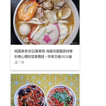
桃園美食|好記廣東粥-海產烏龍麵真材實
料佛心價附菜單價錢、停車交通2022(線
上：1)