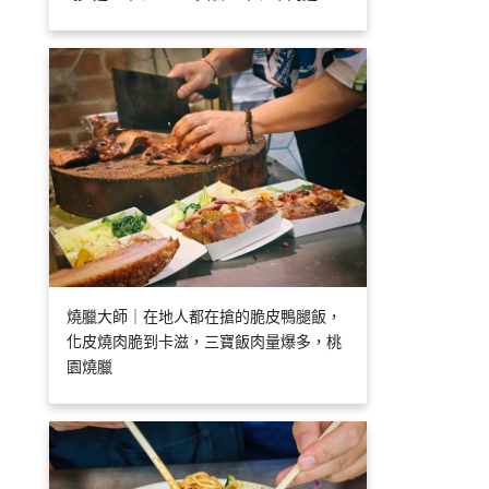
燒臘大師｜在地人都在搶的脆皮鴨腿飯，
化皮燒肉脆到卡滋，三寶飯肉量爆多，桃
園燒臘