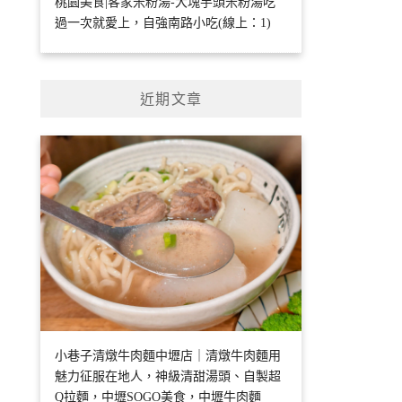
桃園美食|客家米粉湯-大塊芋頭米粉湯吃
過一次就愛上，自強南路小吃(線上：1)
近期文章
小巷子清燉牛肉麵中壢店｜清燉牛肉麵用
魅力征服在地人，神級清甜湯頭、自製超
Q拉麵，中壢SOGO美食，中壢牛肉麵