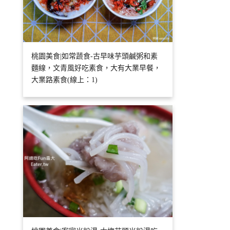
桃園美食|如常蔬食-古早味芋頭鹹粥和素
麵線，文青風好吃素食，大有大業早餐，
大業路素食(線上：1)