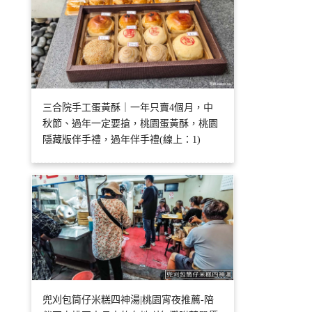
三合院手工蛋黃酥｜一年只賣4個月，中
秋節、過年一定要搶，桃園蛋黃酥，桃園
隱藏版伴手禮，過年伴手禮(線上：1)
兜刈包筒仔米糕四神湯|桃園宵夜推薦-陪