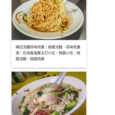
陳記涼麵蒜味肉羹｜麻醬涼麵、蒜味肉羹
湯，在地最強雙主打小吃，桃園小吃，桃
園涼麵，桃園肉羹