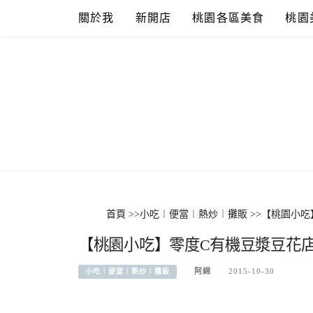
Skip
關於我
新開店
桃園各區美食
桃園
to
content
首頁
>>
小吃︱便當︱熱炒︱攤販
>>
【桃園小吃
【桃園小吃】零度C有機豆漿豆花店
阿綿
2015-10-30
小吃︱便當︱熱炒︱攤販