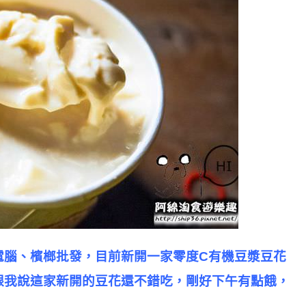
電腦、檳榔批發，目前新開一家零度C有機豆漿豆花
跟我說這家新開的豆花還不錯吃，剛好下午有點餓，