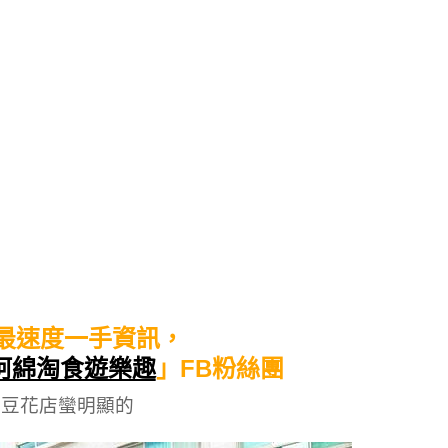
最速度一手資訊，
阿綿淘食遊樂趣
」FB粉絲團
漿豆花店蠻明顯的