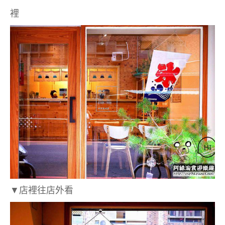
裡
▼店裡往店外看