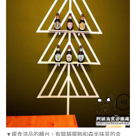
▼暖食涼品的櫃台，有龍貓擺飾和森半抹茶的盒