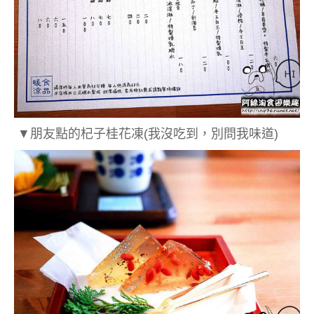
▼朋友點的杞子桂花凍(我沒吃到，別問我味道)