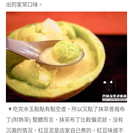
出的家常口味。
▼吃完水玉點點有點空虛，所以又點了抹茶善哉布
丁(附熱茶) 整體而言，抹茶布丁比較偏泥狀，沒有
沉澱的情況，紅豆泥是店家自己煮的，紅豆味道不