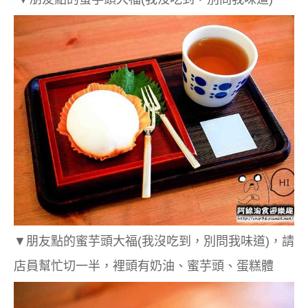
▼朋友點的蜜芋頭大福
(我沒吃到，別問我味道)，請
店員幫忙切一半，裡頭有奶油、蜜芋頭、蛋糕體