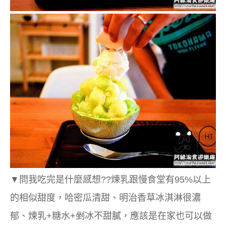
▼問我吃完是什麼感想??煉乳跟慢食堂有95%以上
的相似甜度，哈密瓜清甜、明治香草冰淇淋很濃
郁、煉乳+糖水+剉冰不甜膩，應該是在家也可以做