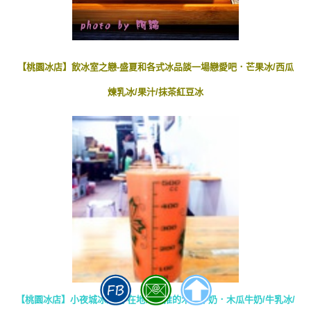
【桃園冰店】飲冰室之戀-盛夏和各式冰品談一場戀愛吧．芒果冰/西瓜
煉乳冰/果汁/抹茶紅豆冰
【桃園冰店】小夜城冰果室-在地人激推的木瓜牛奶．木瓜牛奶/牛乳冰/