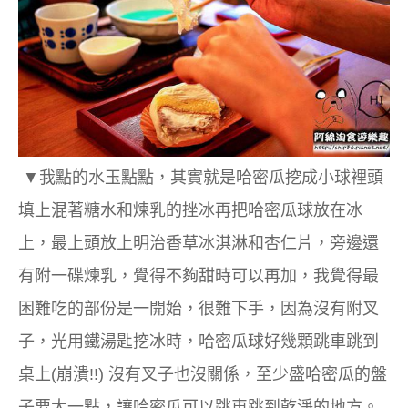
▼我點的水玉點點，其實就是哈密瓜挖成小球裡頭
填上混著糖水和煉乳的挫冰再把哈密瓜球放在冰
上，最上頭放上明治香草冰淇淋和杏仁片，旁邊還
有附一碟煉乳，覺得不夠甜時可以再加，我覺得最
困難吃的部份是一開始，很難下手，因為沒有附叉
子，光用鐵湯匙挖冰時，哈密瓜球好幾顆跳車跳到
桌上(崩潰!!) 沒有叉子也沒關係，至少盛哈密瓜的盤
子要大一點，讓哈密瓜可以跳車跳到乾淨的地方。