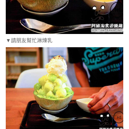
▼請朋友幫忙淋煉乳