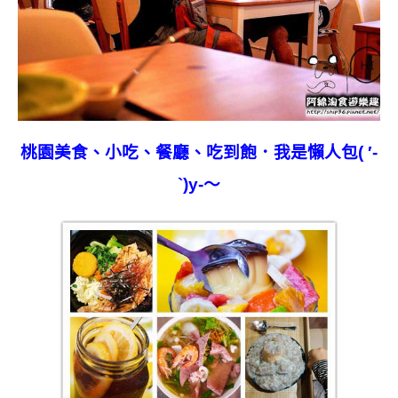
桃園
美食、小吃、餐廳、吃到飽．我是懶人包( ′-
`)y-～