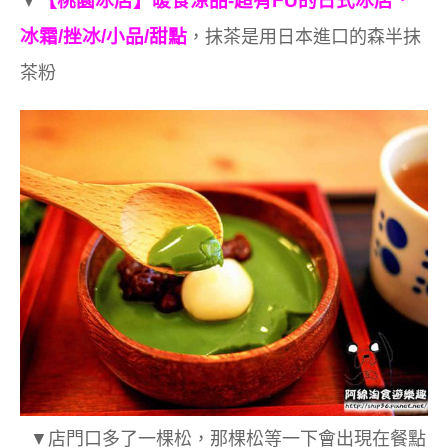
【桃園冰店】暖食涼品-超有FU的日式冰店．
▼
冰霜/挫冰/小品/甜點
，抹茶是用日本進口的森半抹
茶粉
▼店門口多了一棵松，那棵松等一下會出現在餐點