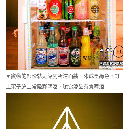
▼變動的部份就是靠廁所這面牆，漆成墨綠色，釘
上架子放上常陸野啤酒，暖食涼品有賣啤酒