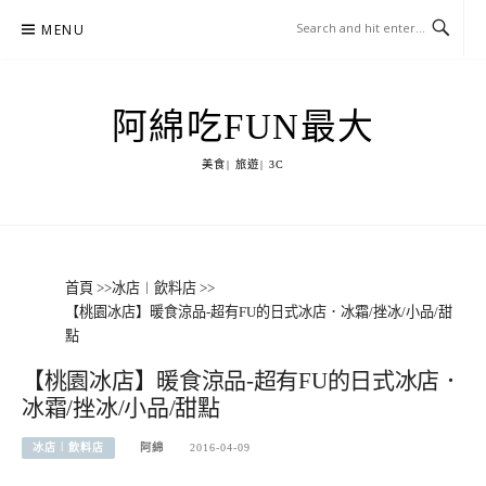
Skip
MENU
to
content
阿綿吃FUN最大
美食| 旅遊| 3C
首頁
>>
冰店︱飲料店
>>
【桃園冰店】暖食涼品-超有FU的日式冰店．冰霜/挫冰/小品/甜
點
【桃園冰店】暖食涼品-超有FU的日式冰店．
冰霜/挫冰/小品/甜點
冰店︱飲料店
阿綿
2016-04-09