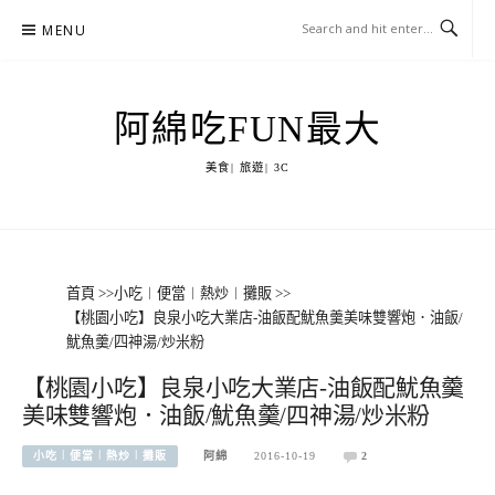
Skip
MENU
to
content
阿綿吃FUN最大
美食| 旅遊| 3C
首頁
>>
小吃︱便當︱熱炒︱攤販
>>
【桃園小吃】良泉小吃大業店-油飯配魷魚羹美味雙響炮．油飯/
魷魚羹/四神湯/炒米粉
【桃園小吃】良泉小吃大業店-油飯配魷魚羹
美味雙響炮．油飯/魷魚羹/四神湯/炒米粉
小吃︱便當︱熱炒︱攤販
阿綿
2016-10-19
2