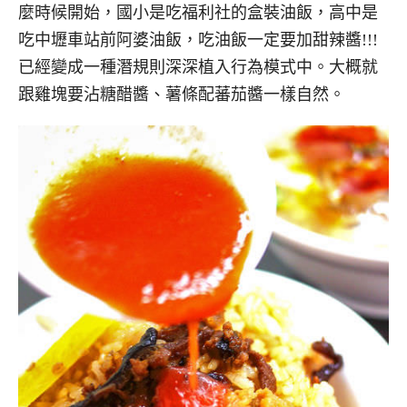
麼時候開始，國小是吃福利社的盒裝油飯，高中是
吃中壢車站前阿婆油飯，吃油飯一定要加甜辣醬!!!
已經變成一種潛規則深深植入行為模式中。大概就
跟雞塊要沾糖醋醬、薯條配蕃茄醬一樣自然。