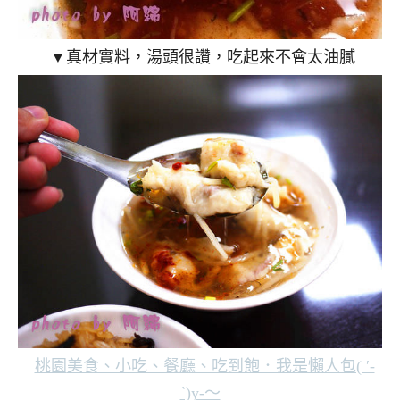
▼真材實料，湯頭很讚，吃起來不會太油膩
桃園
美食、小吃、餐廳、吃到飽．我是懶人包( ′-
`)y-～