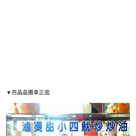
▼亮晶晶攤車正面