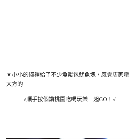
▼小小的碗裡給了不少魚漿包魷魚塊，感覺店家蠻
大方的
√順手按個讚桃園吃喝玩樂一起GO！√