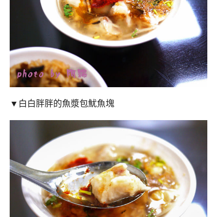
▼白白胖胖的魚漿包魷魚塊