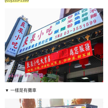
(03)355-1599
▼ 一樣是有攤車