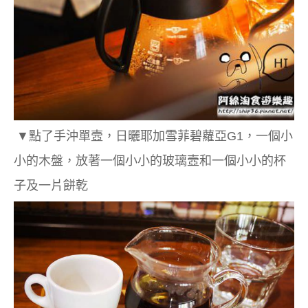
▼點了手沖單壼，日曬耶加雪菲碧蘿亞G1，一個小
小的木盤，放著一個小小的玻璃壼和一個小小的杯
子及一片餅乾