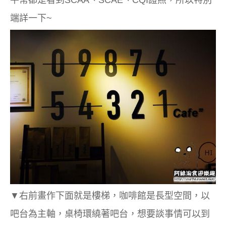
端詳一下~
▼右前畫作下面就是樓梯，咖啡館是長型空間，以
吧台為主軸，桌椅環繞著吧台，想要談事情可以到