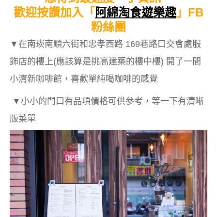
歡迎按讚加入「
阿綿淘食遊樂趣
」FB
粉絲團
▼在南崁南順六街和忠孝西路 169巷路口交會處服
飾店的樓上(應該算是挑高建築的樓中樓) 開了一間
小清新咖啡館，喜歡單純喝咖啡的感覺
▼小小的門口有品項價格可供參考，等一下有清晰
版菜單