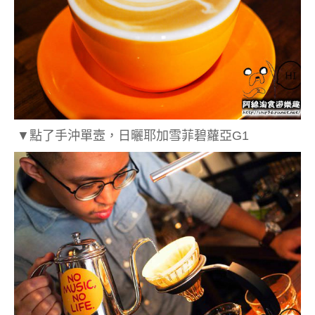
▼點了手沖單壼，日曬耶加雪菲碧蘿亞G1