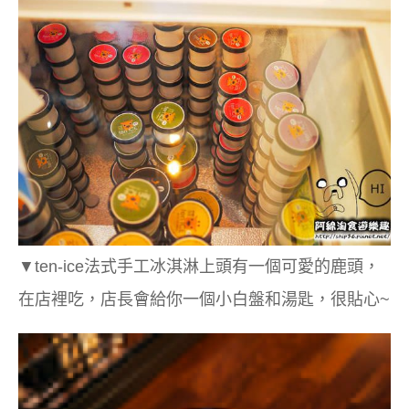
▼ten-ice法式手工冰淇淋上頭有一個可愛的鹿頭，
在店裡吃，店長會給你一個小白盤和湯匙，很貼心~