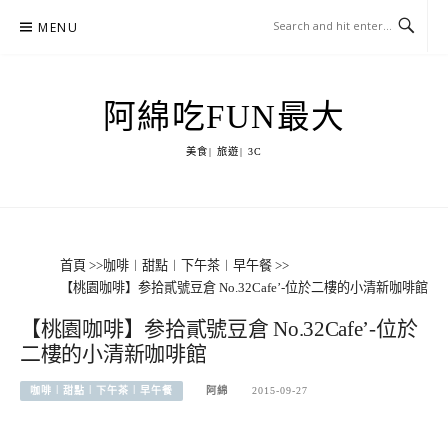
Skip
MENU
to
content
阿綿吃FUN最大
美食| 旅遊| 3C
首頁
>>
咖啡︱甜點︱下午茶︱早午餐
>>
【桃園咖啡】参拾貳號豆倉 No.32Cafe’-位於二樓的小清新咖啡館
【桃園咖啡】参拾貳號豆倉 No.32Cafe’-位於
二樓的小清新咖啡館
咖啡︱甜點︱下午茶︱早午餐
阿綿
2015-09-27