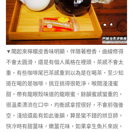
▼聞起來檸檬皮香味明顯，伴隨著橙香，曲線修得
不會太圓滑，還是有個人風格在裡頭，茶感不會太
重，有些咖啡尾巴茶感重到以為是在喝茶，至少知
道在喝的是咖啡，挑豆挑得很乾淨，喉間淺淺蜜
甜，帶有龍眼殼味道的龍眼蜜，餘韻蜜感蠻重的，
很溫柔漂流在口中，均衡感拿捏很好，不會前強後
空，淺焙還能有如此後韻，算是蠻不錯的烘豆師。
快冷時有甜薑味，嫩薑花味，如果拿生魚片來說，