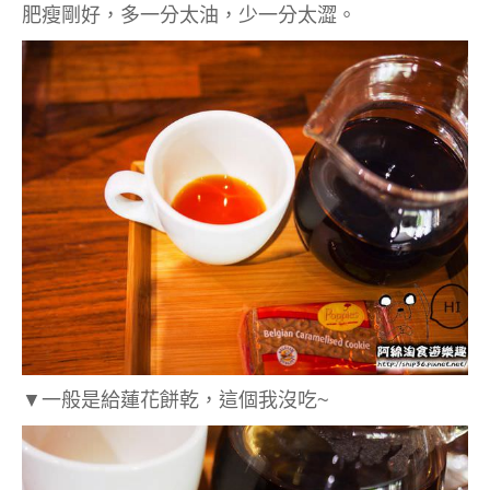
肥瘦剛好，多一分太油，少一分太澀。
▼一般是給蓮花餅乾，這個我沒吃~