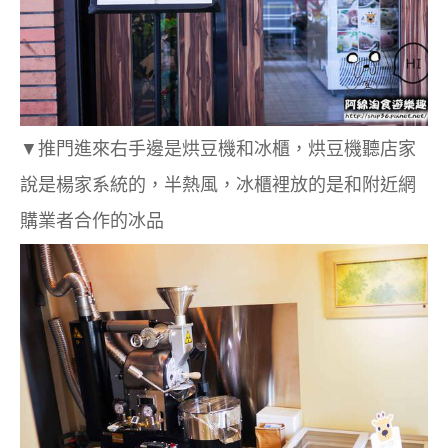
▼推門進來右手邊是烘豆機和冰櫃，烘豆機聽店家
說是楊家系統的，半熱風，冰櫃裡放的是和附近網
購業者合作的冰品