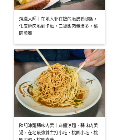
燒臘大師｜在地人都在搶的脆皮鴨腿飯，
化皮燒肉脆到卡滋，三寶飯肉量爆多，桃
園燒臘
陳記涼麵蒜味肉羹｜麻醬涼麵、蒜味肉羹
湯，在地最強雙主打小吃，桃園小吃，桃
園涼麵，桃園肉羹