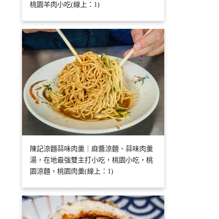
桃園羊肉小吃(線上：1)
陳記涼麵蒜味肉羹｜麻醬涼麵、蒜味肉羹
湯，在地最強雙主打小吃，桃園小吃，桃
園涼麵，桃園肉羹(線上：1)