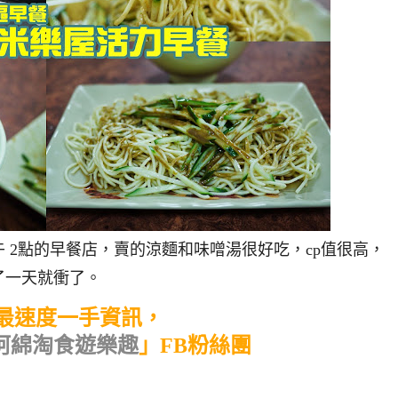
 2點的早餐店，賣的涼麵和味噌湯很好吃，cp值很高，
了一天就衝了。
最速度一手資訊，
阿綿淘食遊樂趣
」FB粉絲團