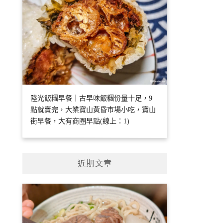
陸光飯糰早餐｜古早味飯糰份量十足，9
點就賣完，大業寶山黃昏市場小吃，寶山
街早餐，大有商圈早點(線上：1)
近期文章