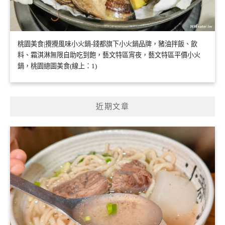
桃園美食|攪攪風味小火鍋-錢都旗下小火鍋品牌，豬油拌飯、飲
料、霜淇淋無限自助吃到飽，藝文特區宵夜，藝文特區平價小火
鍋，桃園總圖美食(線上：1)
近期文章