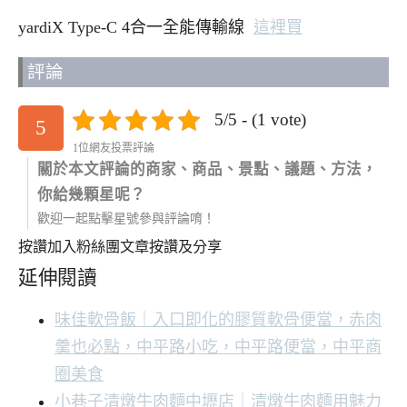
yardiX Type-C 4合一全能傳輸線
這裡買
評論
5/5 - (1 vote)
5
1位網友投票評論
關於本文評論的商家、商品、景點、議題、方法，
你給幾顆星呢？
歡迎一起點擊星號參與評論唷！
按讚加入粉絲團
文章按讚及分享
延伸閱讀
味佳軟骨飯｜入口即化的膠質軟骨便當，赤肉
羹也必點，中平路小吃，中平路便當，中平商
圈美食
小巷子清燉牛肉麵中壢店｜清燉牛肉麵用魅力