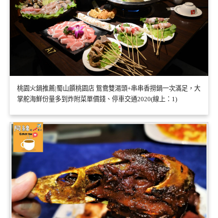
桃園火鍋推薦|蜀山饌桃園店 鴛鴦雙湯頭+串串香撈鍋一次滿足，大
掌舵海鮮份量多到炸附菜單價錢、停車交通2020(線上：1)