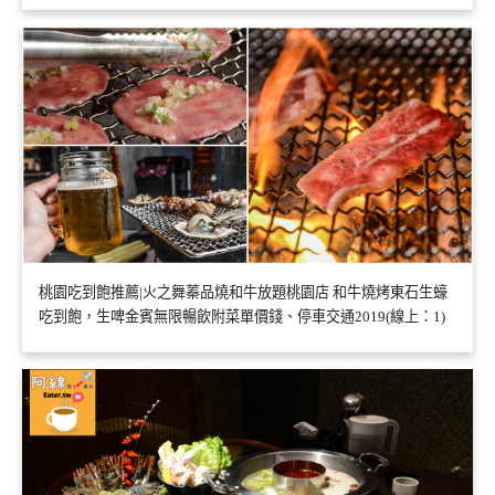
桃園吃到飽推薦|火之舞蓁品燒和牛放題桃園店 和牛燒烤東石生蠔
吃到飽，生啤金賓無限暢飲附菜單價錢、停車交通2019(線上：1)