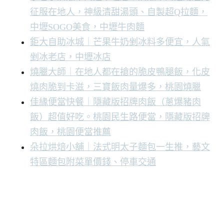
征服在地人，神級清甜湯頭、自製超Q拉麵，
中壢SOGO美食，中壢牛肉麵
鉅大自助冰城｜芒果牛奶剉冰料多便宜，人氣
剉冰老店，中壢冰店
燒臘大師｜在地人都在搶的脆皮鴨腿飯，化皮
燒肉脆到卡滋，三寶飯肉量爆多，桃園燒臘
佳緣便當快餐｜隱藏版招牌肉飯（蔥爆豬肉
飯）超值好吃。桃園民生路便當，隱藏版招牌
肉飯，桃園便當推薦
朵拉烘焙小舖｜法式明太子麵包一生推，藝文
特區麵包附菜單價錢、停車交通