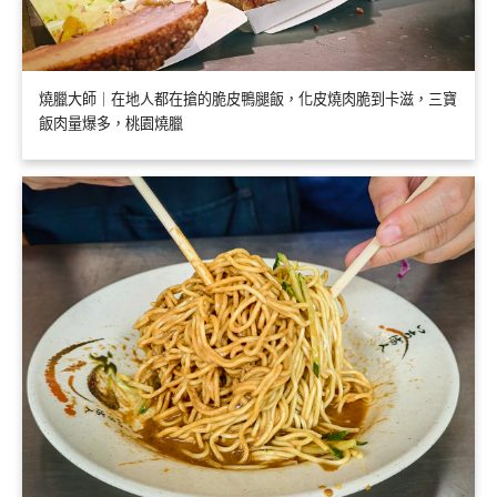
燒臘大師｜在地人都在搶的脆皮鴨腿飯，化皮燒肉脆到卡滋，三寶
飯肉量爆多，桃園燒臘