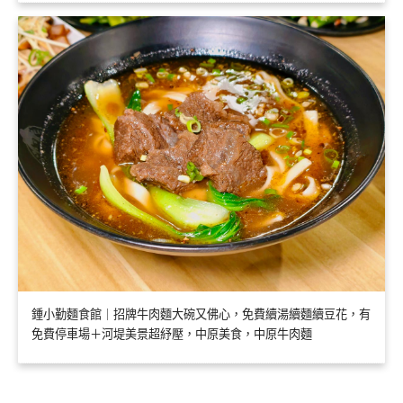
鍾小勤麵食館｜招牌牛肉麵大碗又佛心，免費續湯續麵續豆花，有
免費停車場＋河堤美景超紓壓，中原美食，中原牛肉麵