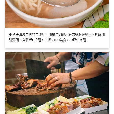
小巷子清燉牛肉麵中壢店｜清燉牛肉麵用魅力征服在地人，神級清
甜湯頭、自製超Q拉麵，中壢SOGO美食，中壢牛肉麵