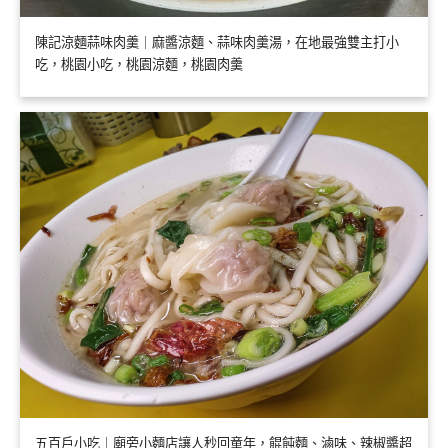
陳記涼麵蒜味肉羹｜麻醬涼麵、蒜味肉羹湯，在地最強雙主打小
吃，桃園小吃，桃園涼麵，桃園肉羹
五百戶小吃｜廟旁小麵店讓人秒回童年，餛飩麵、滷味、辣椒醬超