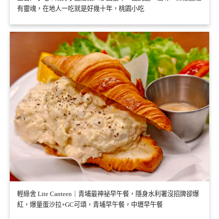
有靈魂，在地人一吃就是好幾十年，桃園小吃
輕綠舍 Lite Canteen｜青埔最神祕早午餐，隱身水利署沒招牌卻爆
紅，爆量蛋沙拉+GC可頌，青埔早午餐，中壢早午餐