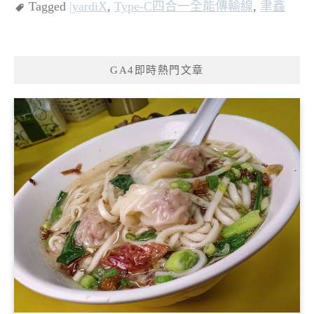
Tagged
|yardiX
,
Type-C四合一全能傳輸線
,
聿鑫
GA4即時熱門文章