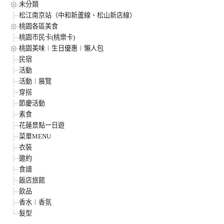
未分類
松江南京站（中和新蘆線、松山新店線）
桃園各區美食
桃園市民卡(桃樂卡)
桃園美味︱生日優惠︱懶人包
民宿
活動
活動︱展覽
穿搭
節慶活動
素食
花蓮景點一日遊
菜單MENU
衣裝
邀約
食譜
飯店旅館
飲品
香水︱香氛
髮型