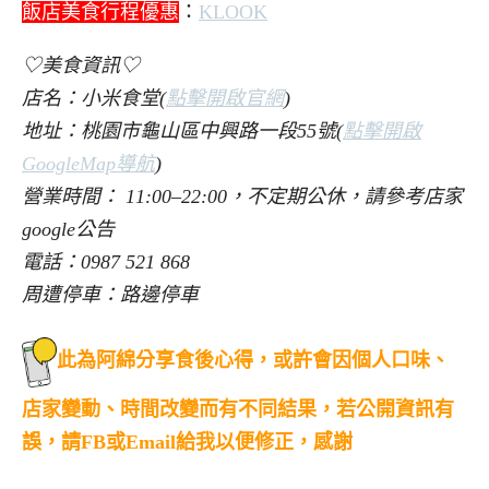
飯店美食行程優惠
：
KLOOK
♡美食資訊♡
店名：小米食堂(
點擊開啟官網
)
地址：桃園市龜山區中興路一段55號(
點擊開啟
GoogleMap導航
)
營業時間： 11:00–22:00，不定期公休，請參考店家
google公告
電話：0987 521 868
周遭停車：路邊停車
此為阿綿分享食後心得，或許會因個人口味、
店家變動、時間改變而有不同結果，若公開資訊有
誤，請FB或Email給我以便修正，感謝