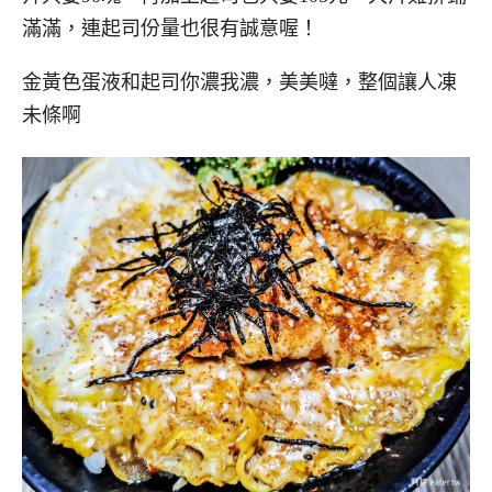
滿滿，連起司份量也很有誠意喔！
金黃色蛋液和起司你濃我濃，美美噠，整個讓人凍
未條啊