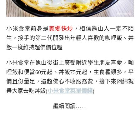
小米食堂前身是
家鄉快炒
，相信龜山人一定不陌
生，接手的第二代開發出年輕人喜歡的咖哩飯、丼
飯一樣維持超佛價位喔
小米食堂在龜山後街上廣受附近學生朋友喜愛，咖
哩飯和便當60元起、丼飯75元起，主食種類多，平
價且份量足，還超佛心不收服務費，接下來阿綿就
帶大家去吃丼飯
(
小米食堂菜單價錢
)
繼續閱讀……