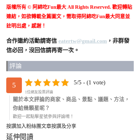
版權所有 © 阿綿吃Fun最大 All Rights Reserved. 歡迎轉貼
連結，如欲轉載全篇圖文，需取得阿綿吃Fun最大同意並
註明出處，感謝！
合作邀約活動請寄信
eatertw@gmail.com
，非群發
信必回，沒回信請再寄一次。
評論
5/5 - (1 vote)
5
1位網友投票評論
關於本文評論的商家、商品、景點、議題、方法，
你給幾顆星呢？
歡迎一起點擊星號參與評論唷！
按讚加入粉絲團
文章按讚及分享
延伸閱讀