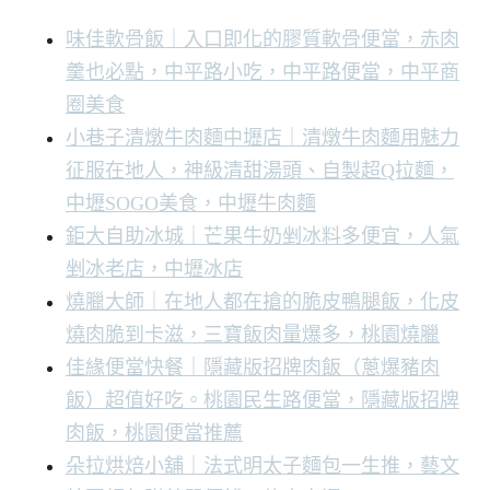
味佳軟骨飯｜入口即化的膠質軟骨便當，赤肉
羹也必點，中平路小吃，中平路便當，中平商
圈美食
小巷子清燉牛肉麵中壢店｜清燉牛肉麵用魅力
征服在地人，神級清甜湯頭、自製超Q拉麵，
中壢SOGO美食，中壢牛肉麵
鉅大自助冰城｜芒果牛奶剉冰料多便宜，人氣
剉冰老店，中壢冰店
燒臘大師｜在地人都在搶的脆皮鴨腿飯，化皮
燒肉脆到卡滋，三寶飯肉量爆多，桃園燒臘
佳緣便當快餐｜隱藏版招牌肉飯（蔥爆豬肉
飯）超值好吃。桃園民生路便當，隱藏版招牌
肉飯，桃園便當推薦
朵拉烘焙小舖｜法式明太子麵包一生推，藝文