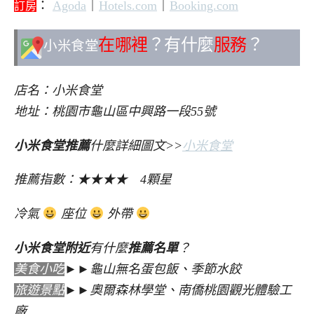
：
Agoda
｜
Hotels.com
｜
Booking.com
訂房
在哪裡
？有什麼
服務
？
小米食堂
店名：小米食堂
地址：桃園市龜山區中興路一段55號
小米食堂推薦
什麼詳細圖文>>
小米食堂
推薦指數：★★★★ 4顆星
冷氣
座位
外帶
小米食堂附近
有什麼
推薦名單
？
美食小吃
►►龜山無名蛋包飯、季節水餃
旅遊景點
►►奧爾森林學堂、南僑桃園觀光體驗工
廠