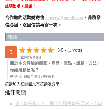
註明出處，感謝！
合作邀約活動請寄信
eatertw@gmail.com
，非群發
信必回，沒回信請再寄一次。
評論
5/5 - (1 vote)
5
1位網友投票評論
關於本文評論的商家、商品、景點、議題、方法，
你給幾顆星呢？
歡迎一起點擊星號參與評論唷！
按讚加入粉絲團
文章按讚及分享
延伸閱讀
味佳軟骨飯｜入口即化的膠質軟骨便當，赤肉