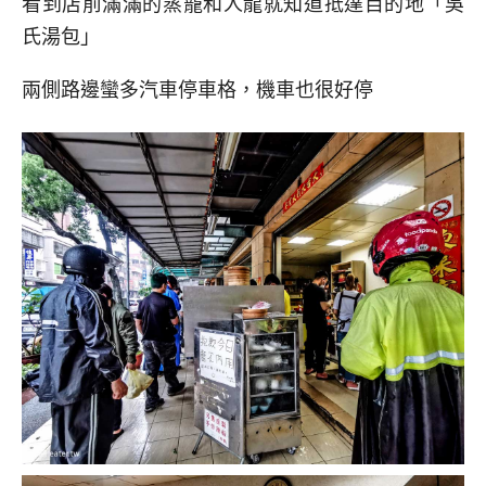
看到店前滿滿的蒸籠和人龍就知道抵達目的地「吳
氏湯包」
兩側路邊蠻多汽車停車格，機車也很好停