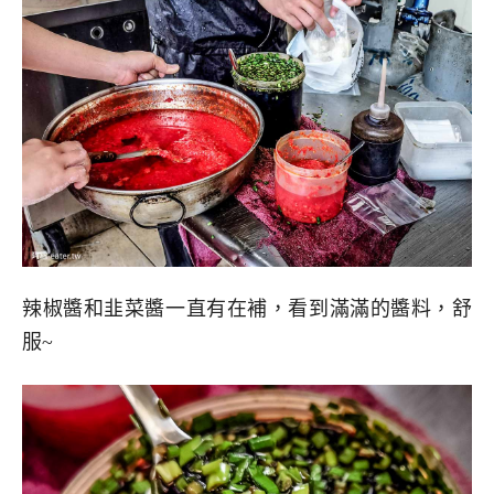
辣椒醬和韭菜醬一直有在補，看到滿滿的醬料，舒
服~