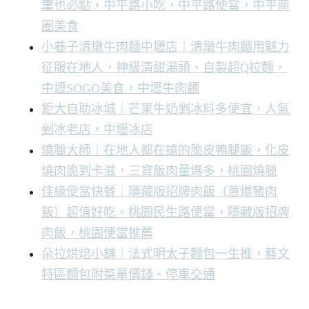
羹也必點，中平路小吃，中平路便當，中平商
圈美食
小巷子清燉牛肉麵中壢店｜清燉牛肉麵用魅力
征服在地人，神級清甜湯頭、自製超Q拉麵，
中壢SOGO美食，中壢牛肉麵
鉅大自助冰城｜芒果牛奶剉冰料多便宜，人氣
剉冰老店，中壢冰店
燒臘大師｜在地人都在搶的脆皮鴨腿飯，化皮
燒肉脆到卡滋，三寶飯肉量爆多，桃園燒臘
佳緣便當快餐｜隱藏版招牌肉飯（蔥爆豬肉
飯）超值好吃。桃園民生路便當，隱藏版招牌
肉飯，桃園便當推薦
朵拉烘焙小舖｜法式明太子麵包一生推，藝文
特區麵包附菜單價錢、停車交通