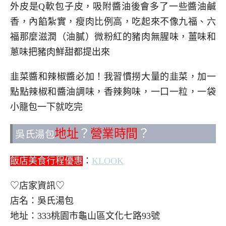
外皮是Q軟包子皮，吸附醬油後會多了一些醬油鹹
香，內餡紮實，瘦肉比例高，吃起來不像九福、六
福那麼滋潤（油膩）微粉紅的豬肉無腥味，薑味和
蔥味把豬肉鮮甜都提出來
韭菜醬和辣椒醬必加！我習慣撈大量的韭菜，加一
點點辣椒和醬油調味，香辣夠味，一口一粒，一袋
小籠包一下就吃完
地址
？
營業時間
？
吳氏湯包
飯店美食行程優惠
：
KLOOK
♡店家資訊♡
店名：吳氏湯包
地址：333桃園市龜山區文化七路93號