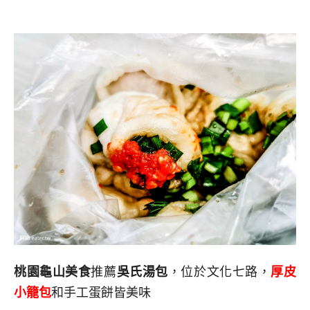
桃園龜山美食
推薦
吳氏湯包
，位於文化七路，
厚皮
小籠包
和手工蛋餅皆美味