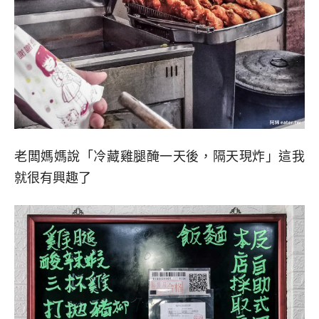
老闆媽媽說「冷藏雞腿醃一天後，隔天現炸」這我
就很有興趣了