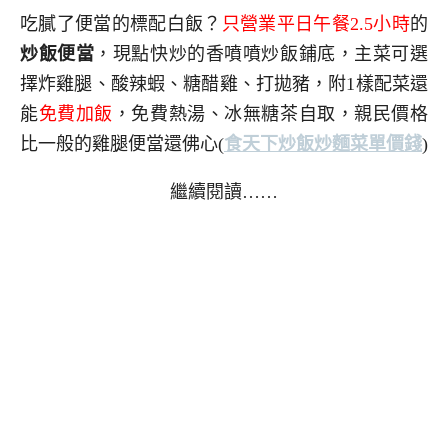
吃膩了便當的標配白飯？
只營業平日午餐2.5小時
的
炒飯便當
，現點快炒的香噴噴炒飯鋪底，主菜可選
擇炸雞腿、酸辣蝦、糖醋雞、打拋豬，附1樣配菜還
能
免費加飯
，免費熱湯、冰無糖茶自取，親民價格
比一般的雞腿便當還佛心
(
食天下炒飯炒麵菜單價錢
)
繼續閱讀……