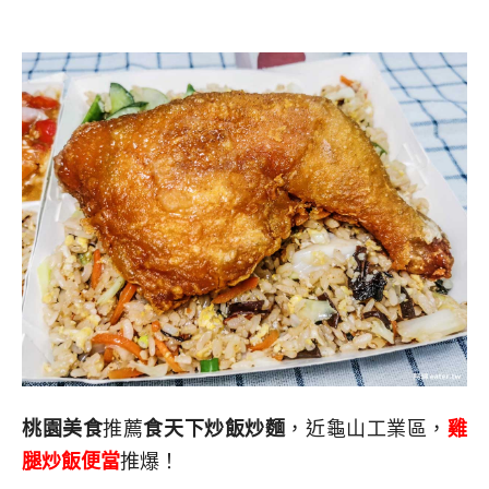
桃園美食
推薦
食天下炒飯炒麵
，近龜山工業區，
雞
腿炒飯便當
推爆！