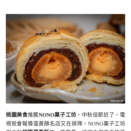
桃園美食
推薦
NONO菓子工坊
，中秋佳節近了，電
視就會報導蛋黃酥名店又在排隊，NONO菓子工坊