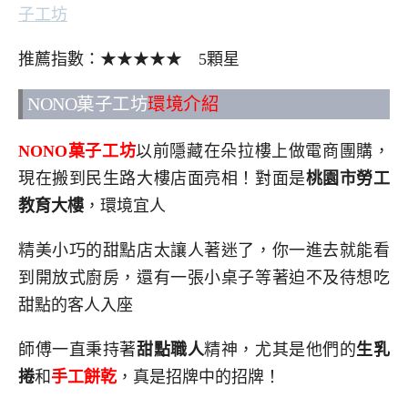
子工坊
推薦指數：★★★★★ 5顆星
NONO菓子工坊
環境介紹
NONO菓子工坊
以前隱藏在朵拉樓上做電商團購，
現在搬到民生路大樓店面亮相！對面是
桃園市勞工
教育大樓
，環境宜人
精美小巧的甜點店太讓人著迷了，你一進去就能看
到開放式廚房，還有一張小桌子等著迫不及待想吃
甜點的客人入座
師傅一直秉持著
甜點職人
精神，尤其是他們的
生乳
捲
和
手工餅乾
，真是招牌中的招牌！