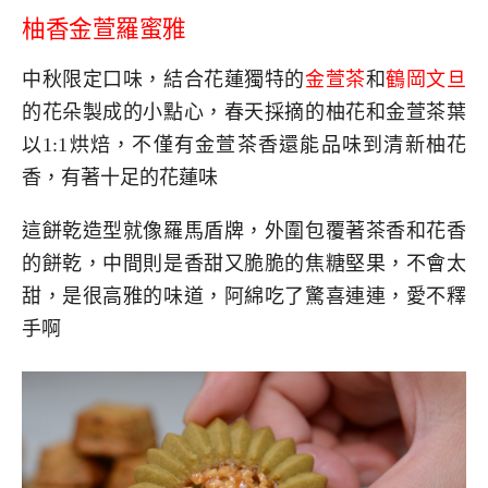
柚香金萱羅蜜雅
中秋限定口味，結合花蓮獨特的
金萱茶
和
鶴岡文旦
的花朵製成的小點心，春天採摘的柚花和金萱茶葉
以1:1烘焙，不僅有金萱茶香還能品味到清新柚花
香，有著十足的花蓮味
這餅乾造型就像羅馬盾牌，外圍包覆著茶香和花香
的餅乾，中間則是香甜又脆脆的焦糖堅果，不會太
甜，是很高雅的味道，阿綿吃了驚喜連連，愛不釋
手啊