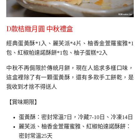
D款桔緻月圓 中秋禮盒
經典蛋黃酥*1入、麗芙派*4片、柚香金萱羅蜜雅*1
包、紅椒帕達諾酥餅*1包、柚子蛋糕*2入
中秋不再侷限於傳統月餅，現在人追求多樣口味，
這盒裡除了有一顆蛋黃酥，還有多款手工餅乾，是
我收到才捨不得送人
【賞味期限】
蛋黃酥：密封常溫7日，冷藏7-10日、冷凍14日
麗芙派、柚香金萱羅蜜雅、紅椒帕達諾酥餅：
密封常溫25天