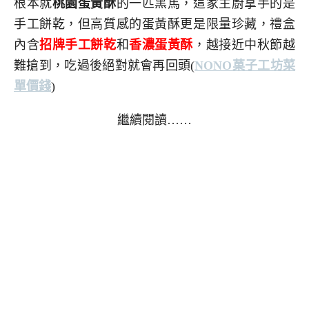
根本就
桃園蛋黃酥
的一匹黑馬，這家主廚拿手的是
手工餅乾，但高質感的蛋黃酥更是限量珍藏，禮盒
內含
招牌手工餅乾
和
香濃蛋黃酥
，越接近中秋節越
難搶到，吃過後絕對就會再回頭
(
NONO菓子工坊菜
單價錢
)
繼續閱讀……