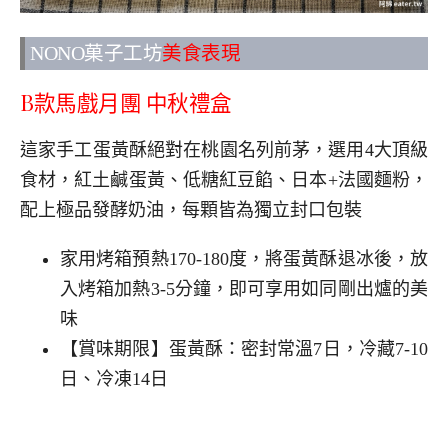
NONO菓子工坊
美食表現
B款馬戲月團 中秋禮盒
這家手工蛋黃酥絕對在桃園名列前茅，選用4大頂級
食材，紅土鹹蛋黃、低糖紅豆餡、日本+法國麵粉，
配上極品發酵奶油，每顆皆為獨立封口包裝
家用烤箱預熱170-180度，將蛋黃酥退冰後，放
入烤箱加熱3-5分鐘，即可享用如同剛出爐的美
味
【賞味期限】蛋黃酥：密封常溫7日，冷藏7-10
日、冷凍14日