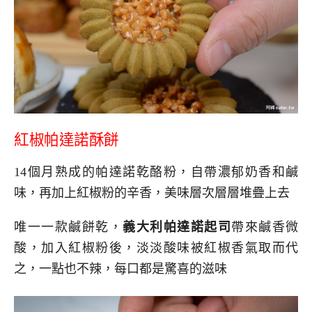
紅椒帕達諾酥餅
14個月熟成的帕達諾乾酪粉，自帶濃郁奶香和鹹
味，再加上紅椒粉的辛香，美味層次層層堆疊上去
唯一一款鹹餅乾，
義大利帕達諾起司
帶來鹹香微
酸，加入紅椒粉後，淡淡酸味被紅椒香氣取而代
之，一點也不辣，每口都是驚喜的滋味