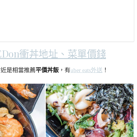
EDon衝丼地址、菜單價錢
附近是相當推薦
平價丼飯
，有
uber eats外送
！