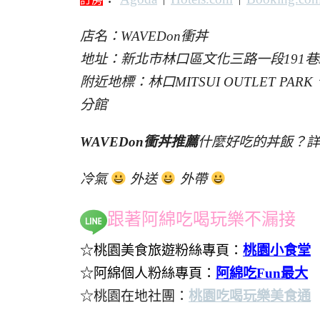
店名：WAVEDon衝丼
地址：新北市林口區文化三路一段191巷
附近地標：林口MITSUI OUTLET 
分館
WAVEDon衝丼推薦
什麼好吃的丼飯？詳
冷氣
外送
外帶
跟著阿綿吃喝玩樂不漏接
☆桃園美食旅遊粉絲專頁：
桃園小食堂
☆阿綿個人粉絲專頁：
阿綿吃Fun最大
☆桃園在地社團：
桃園吃喝玩樂美食通