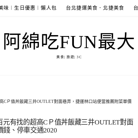
美味︱生日優惠︱懶人包
台北捷運美食．北捷美食
阿綿吃FUN最大
美食| 旅遊| 3C
的超高CＰ值丼飯藏三井OUTLET對面巷弄，捷運林口站便當推薦附菜單價
-百元有找的超高CＰ值丼飯藏三井OUTLET對面
錢、停車交通2020