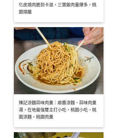
化皮燒肉脆到卡滋，三寶飯肉量爆多，桃
園燒臘
陳記涼麵蒜味肉羹｜麻醬涼麵、蒜味肉羹
湯，在地最強雙主打小吃，桃園小吃，桃
園涼麵，桃園肉羹