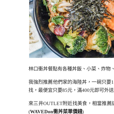
林口衝丼餐點有各種丼飯、小菜、炸物
我強烈推薦他們家的海陸丼，一碗只要1
找，最便宜只要85元，滿400元即可外
來三井OUTLET附近找美食，相當推
(
WAVEDon衝丼
菜單價錢
)