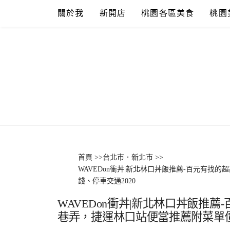
Skip
關於我
新開店
桃園各區美食
桃園
to
content
首頁
>>
台北市．新北市
>>
WAVEDon衝丼|新北林口丼飯推薦-百元有找
錢、停車交通2020
WAVEDon衝丼|新北林口丼飯推薦
巷弄，捷運林口站便當推薦附菜單價