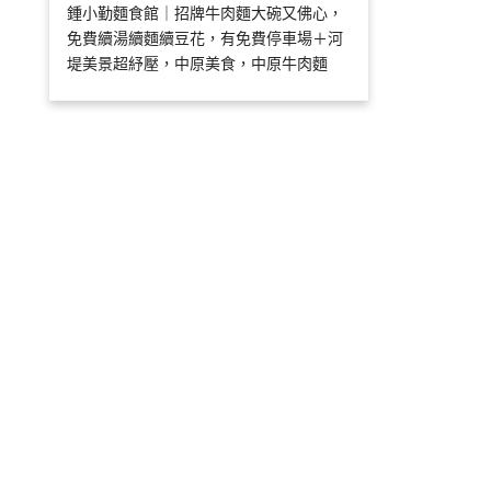
鍾小勤麵食館｜招牌牛肉麵大碗又佛心，
免費續湯續麵續豆花，有免費停車場＋河
堤美景超紓壓，中原美食，中原牛肉麵