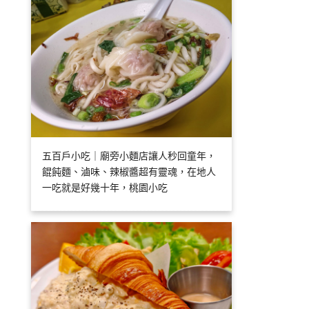
五百戶小吃｜廟旁小麵店讓人秒回童年，
餛飩麵、滷味、辣椒醬超有靈魂，在地人
一吃就是好幾十年，桃園小吃