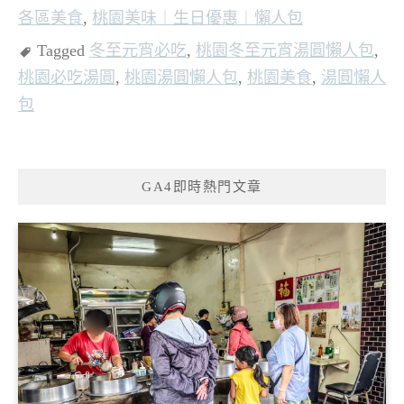
各區美食
,
桃園美味︱生日優惠︱懶人包
Tagged
冬至元宵必吃
,
桃園冬至元宵湯圓懶人包
,
桃園必吃湯圓
,
桃園湯圓懶人包
,
桃園美食
,
湯圓懶人
包
GA4即時熱門文章