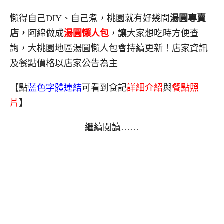
懶得自己DIY、自己煮，桃園就有好幾間
湯圓專賣
店，
阿綿做成
湯圓懶人包
，讓大家想吃時方便查
詢，大桃園地區湯圓懶人包會持續更新！店家資訊
及餐點價格以店家公告為主
【點
藍色字體連結
可看到食記
詳細介紹
與
餐點照
片
】
繼續閱讀……