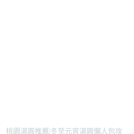
桃園湯圓推薦|冬至元宵湯圓懶人包攻