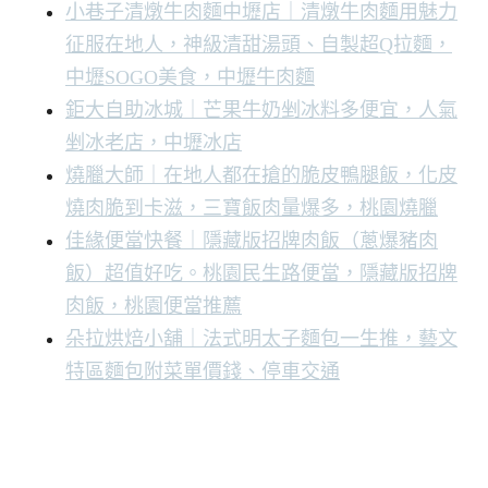
小巷子清燉牛肉麵中壢店｜清燉牛肉麵用魅力
征服在地人，神級清甜湯頭、自製超Q拉麵，
中壢SOGO美食，中壢牛肉麵
鉅大自助冰城｜芒果牛奶剉冰料多便宜，人氣
剉冰老店，中壢冰店
燒臘大師｜在地人都在搶的脆皮鴨腿飯，化皮
燒肉脆到卡滋，三寶飯肉量爆多，桃園燒臘
佳緣便當快餐｜隱藏版招牌肉飯（蔥爆豬肉
飯）超值好吃。桃園民生路便當，隱藏版招牌
肉飯，桃園便當推薦
朵拉烘焙小舖｜法式明太子麵包一生推，藝文
特區麵包附菜單價錢、停車交通