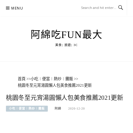
Skip
MENU
to
content
阿綿吃FUN最大
美食| 旅遊| 3C
首頁
>>
小吃︱便當︱熱炒︱攤販
>>
桃園冬至元宵湯圓懶人包美食推薦2021更新
桃園冬至元宵湯圓懶人包美食推薦2021更新
小吃︱便當︱熱炒︱攤販
阿綿
2020-12-20