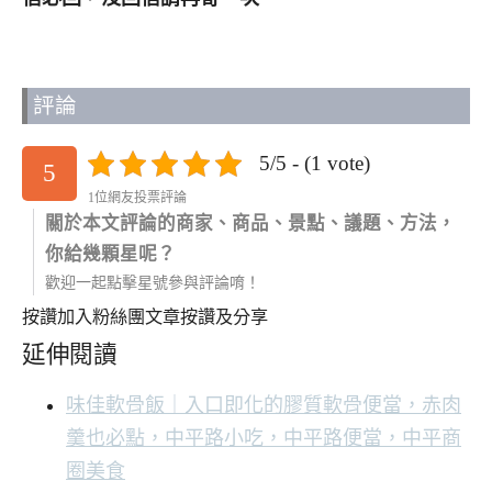
評論
5/5 - (1 vote)
5
1位網友投票評論
關於本文評論的商家、商品、景點、議題、方法，
你給幾顆星呢？
歡迎一起點擊星號參與評論唷！
按讚加入粉絲團
文章按讚及分享
延伸閱讀
味佳軟骨飯｜入口即化的膠質軟骨便當，赤肉
羹也必點，中平路小吃，中平路便當，中平商
圈美食