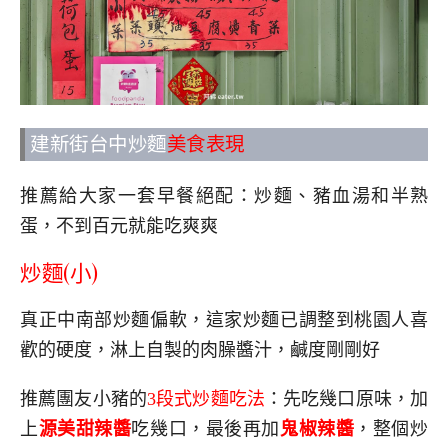
建新街台中炒麵
美食表現
推薦給大家一套早餐絕配：炒麵、豬血湯和半熟
蛋，不到百元就能吃爽爽
炒麵(小)
真正中南部炒麵偏軟，這家炒麵已調整到桃園人喜
歡的硬度，淋上自製的肉臊醬汁，鹹度剛剛好
推薦團友小豬的
3段式炒麵吃法
：先吃幾口原味，加
上
源美甜辣醬
吃幾口，最後再加
鬼椒辣醬
，整個炒