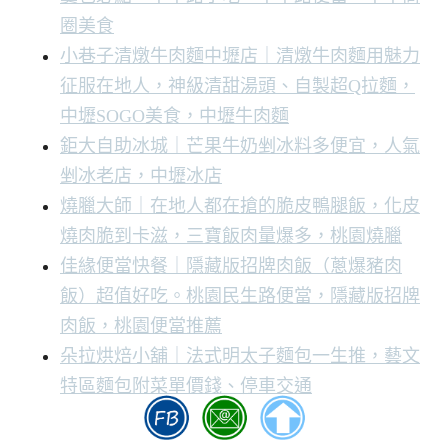
圈美食
小巷子清燉牛肉麵中壢店｜清燉牛肉麵用魅力
征服在地人，神級清甜湯頭、自製超Q拉麵，
中壢SOGO美食，中壢牛肉麵
鉅大自助冰城｜芒果牛奶剉冰料多便宜，人氣
剉冰老店，中壢冰店
燒臘大師｜在地人都在搶的脆皮鴨腿飯，化皮
燒肉脆到卡滋，三寶飯肉量爆多，桃園燒臘
佳緣便當快餐｜隱藏版招牌肉飯（蔥爆豬肉
飯）超值好吃。桃園民生路便當，隱藏版招牌
肉飯，桃園便當推薦
朵拉烘焙小舖｜法式明太子麵包一生推，藝文
特區麵包附菜單價錢、停車交通