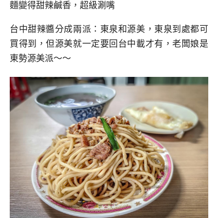
麵變得甜辣鹹香，超級涮嘴
台中甜辣醬分成兩派：東泉和源美，東泉到處都可
買得到，但源美就一定要回台中載才有，老闆娘是
東勢源美派～～