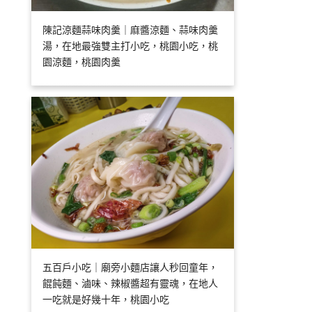
陳記涼麵蒜味肉羹｜麻醬涼麵、蒜味肉羹
湯，在地最強雙主打小吃，桃園小吃，桃
園涼麵，桃園肉羹
五百戶小吃｜廟旁小麵店讓人秒回童年，
餛飩麵、滷味、辣椒醬超有靈魂，在地人
一吃就是好幾十年，桃園小吃