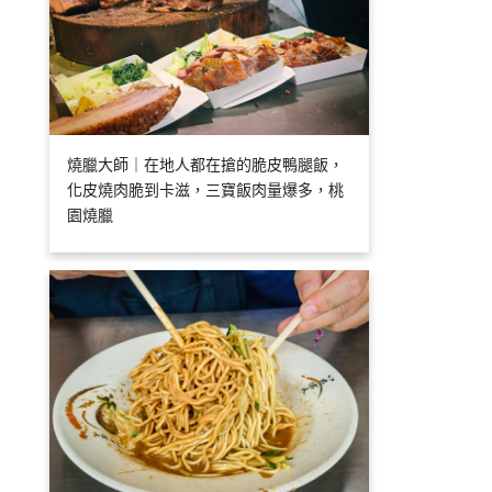
燒臘大師｜在地人都在搶的脆皮鴨腿飯，
化皮燒肉脆到卡滋，三寶飯肉量爆多，桃
園燒臘