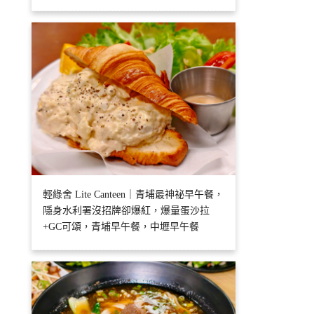
輕綠舍 Lite Canteen｜青埔最神祕早午餐，
隱身水利署沒招牌卻爆紅，爆量蛋沙拉
+GC可頌，青埔早午餐，中壢早午餐