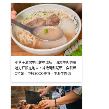
小巷子清燉牛肉麵中壢店｜清燉牛肉麵用
魅力征服在地人，神級清甜湯頭、自製超
Q拉麵，中壢SOGO美食，中壢牛肉麵