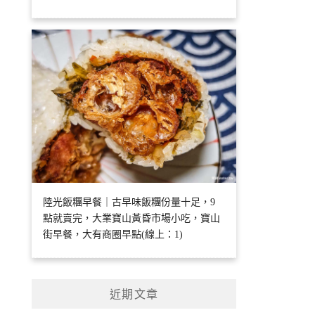
陸光飯糰早餐｜古早味飯糰份量十足，9
點就賣完，大業寶山黃昏市場小吃，寶山
街早餐，大有商圈早點(線上：1)
近期文章