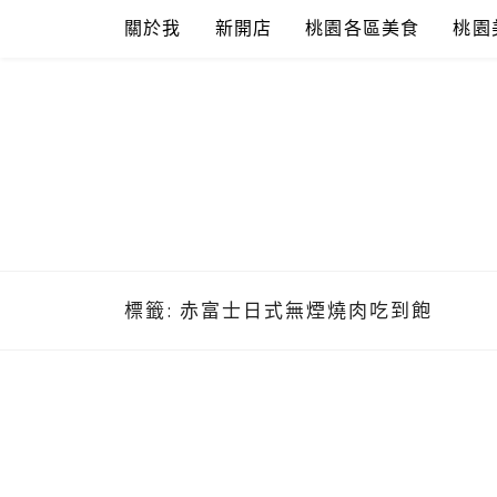
Skip
關於我
新開店
桃園各區美食
桃園
to
content
標籤:
赤富士日式無煙燒肉吃到飽