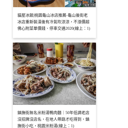
貓屋冰館|桃園龜山冰店推薦-龜山後街老
冰店重新裝潢後有冷氣吹涼涼，不漲價超
佛心附菜單價錢、停車交通2020(線上：1)
鎮撫街無名米粉湯鴨肉麵｜50年低調老店
沒招牌沒店名，在地人帶路才吃得到，鎮
撫街小吃，桃園米粉湯(線上：1)