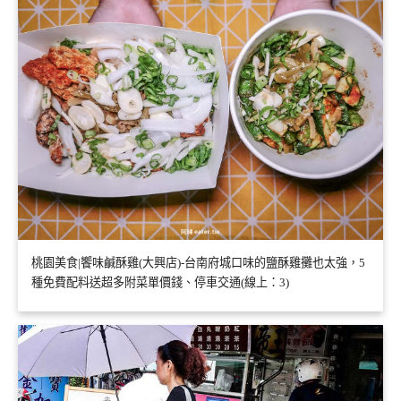
桃園美食|饗味鹹酥雞(大興店)-台南府城口味的鹽酥雞攤也太強，5
種免費配料送超多附菜單價錢、停車交通(線上：3)