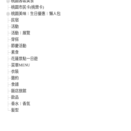
桃園各區美食
桃園市民卡(桃樂卡)
桃園美味︱生日優惠︱懶人包
民宿
活動
活動︱展覽
穿搭
節慶活動
素食
花蓮景點一日遊
菜單MENU
衣裝
邀約
食譜
飯店旅館
飲品
香水︱香氛
髮型