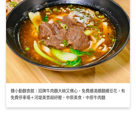
鍾小勤麵食館｜招牌牛肉麵大碗又佛心，免費續湯續麵續豆花，有
免費停車場＋河堤美景超紓壓，中原美食，中原牛肉麵