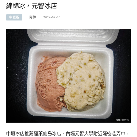
綿綿冰，元智冰店
中壢區
阿綿
2024-04-30
中壢冰店推薦蓬萊仙島冰店，內壢元智大學附近隱密巷弄中，