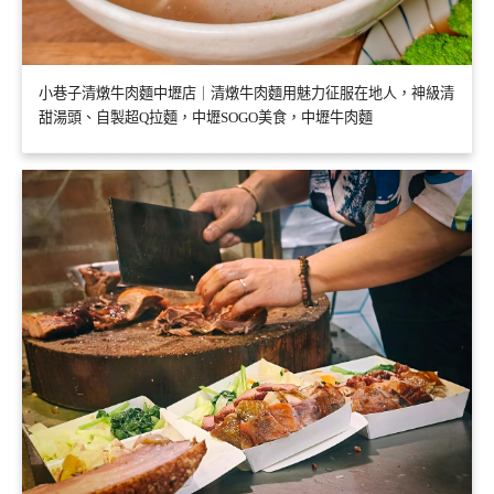
小巷子清燉牛肉麵中壢店｜清燉牛肉麵用魅力征服在地人，神級清
甜湯頭、自製超Q拉麵，中壢SOGO美食，中壢牛肉麵