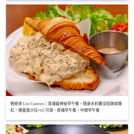
輕綠舍 Lite Canteen｜青埔最神祕早午餐，隱身水利署沒招牌卻爆
紅，爆量蛋沙拉+GC可頌，青埔早午餐，中壢早午餐