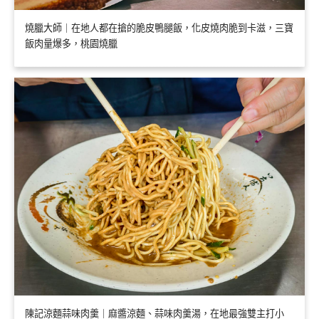
燒臘大師｜在地人都在搶的脆皮鴨腿飯，化皮燒肉脆到卡滋，三寶
飯肉量爆多，桃園燒臘
陳記涼麵蒜味肉羹｜麻醬涼麵、蒜味肉羹湯，在地最強雙主打小