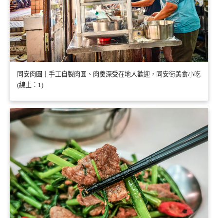
同安肉圓｜手工自製肉圓、肉羹深受在地人歡迎，同安街美食小吃
(線上：1)