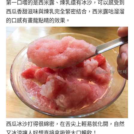
第一口嚐的是西米露、煉乳還有冰沙，可以感受到
西瓜香甜滋味與煉乳完全緊密結合，西米露咕溜溜
的口感有畫龍點睛的效果。
西瓜冰沙打得很綿密，在舌尖上輕易就化開，自然
又冰涼讓人好想直接拿吸管大口暢飲！