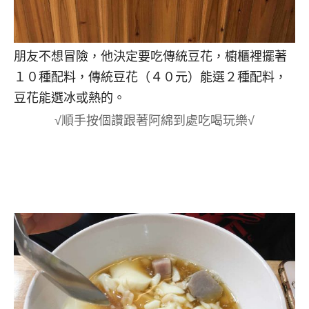
朋友不想冒險，他決定要吃傳統豆花，櫥櫃裡擺著
１０種配料，傳統豆花（４０元）能選２種配料，
豆花能選冰或熱的。
√順手按個讚跟著阿綿到處吃喝玩樂√