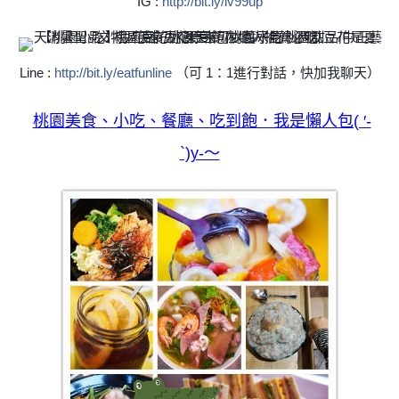
IG :
http://bit.ly/lv99up
Line :
http://bit.ly/eatfunline
（可 1：1進行對話，快加我聊天）
桃園
美食、小吃、餐廳、吃到飽．我是懶人包( ′-
`)y-～