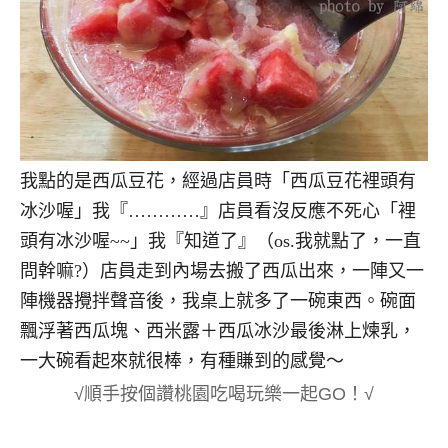
我點的是西瓜豆花，經過店員時「西瓜豆花裡頭有
冰沙喔」我『…………』店員看沒反應不死心「裡
頭有冰沙喔~~」我『知道了』（os.我就點了，一直
問幹嘛?）店員走到內場去搬了西瓜出來，一陣又一
陣機器攪拌聲音後，我桌上就多了一碗東西。碗面
飄浮著西瓜塊、西米露＋西瓜冰沙最後淋上煉乳，
一大碗看起來就很棒，有種賺到的感覺～
√順手按個讚桃園吃喝玩樂一起GO！√