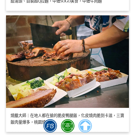
甜湯頭、自製超Q拉麵，中壢SOGO美食，中壢牛肉麵
燒臘大師｜在地人都在搶的脆皮鴨腿飯，化皮燒肉脆到卡滋，三寶
飯肉量爆多，桃園燒臘