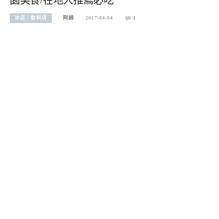
園美食/在地人推薦必吃
冰店︱飲料店
阿綿
2017-04-04
1