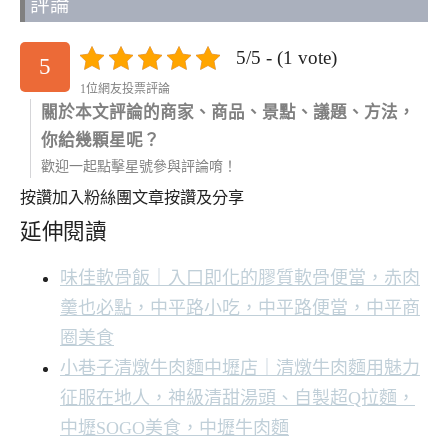
評論
5/5 - (1 vote)
5
1位網友投票評論
關於本文評論的商家、商品、景點、議題、方法，
你給幾顆星呢？
歡迎一起點擊星號參與評論唷！
按讚加入粉絲團
文章按讚及分享
延伸閱讀
味佳軟骨飯｜入口即化的膠質軟骨便當，赤肉
羹也必點，中平路小吃，中平路便當，中平商
圈美食
小巷子清燉牛肉麵中壢店｜清燉牛肉麵用魅力
征服在地人，神級清甜湯頭、自製超Q拉麵，
中壢SOGO美食，中壢牛肉麵