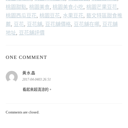
桃園甜點
,
桃園美食
,
桃園美食小吃
,
桃園芒果豆花
,
桃園西瓜豆花
,
桃園豆花
,
水果豆花
,
藝文特區甜食推
薦
,
豆花
,
豆花舖
,
豆花舖價格
,
豆花舖在哪
,
豆花舖
地址
,
豆花舖評價
ONE COMMENT
表
黃水晶
示:
2017-04-0403:26:51
看起來超清涼的。
Comments are closed.