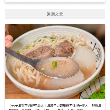
近期文章
小巷子清燉牛肉麵中壢店｜清燉牛肉麵用魅力征服在地人，神級清