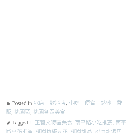
Posted in
冰店︱飲料店
,
小吃︱便當︱熱炒︱攤
販
,
桃園區
,
桃園各區美食
Tagged
中正藝文特區美食
,
南平路小吃推薦
,
南平
路豆花推薦
,
桃園傳統豆花
,
桃園甜品
,
桃園甜湯店
,