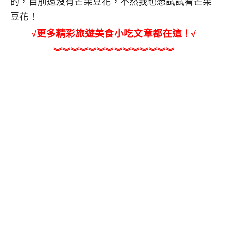
的，目前還沒有芒果豆花，不然我也想試試看芒果
豆花！
更多精彩旅遊美食小吃文章都在這！
√
√
︾
︾
︾
︾
︾
︾
︾
︾
︾
︾
︾
︾
︾
︾