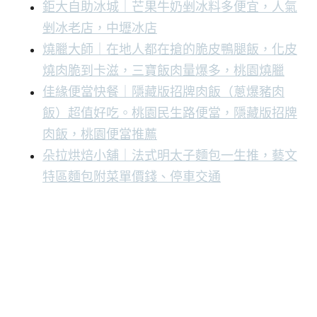
鉅大自助冰城｜芒果牛奶剉冰料多便宜，人氣
剉冰老店，中壢冰店
燒臘大師｜在地人都在搶的脆皮鴨腿飯，化皮
燒肉脆到卡滋，三寶飯肉量爆多，桃園燒臘
佳緣便當快餐｜隱藏版招牌肉飯（蔥爆豬肉
飯）超值好吃。桃園民生路便當，隱藏版招牌
肉飯，桃園便當推薦
朵拉烘焙小舖｜法式明太子麵包一生推，藝文
特區麵包附菜單價錢、停車交通