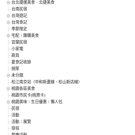
台北捷運美食．北捷美食
台南民宿
台灣遊記
台灣食記
季節限定
宅配︱團購美食
宜蘭民宿
小家電
廚具
愛食記收錄
按摩
未分類
松江南京站（中和新蘆線、松山新店線）
桃園各區美食
桃園市民卡(桃樂卡)
桃園美味︱生日優惠︱懶人包
民宿
活動
活動︱展覽
穿搭
節慶活動