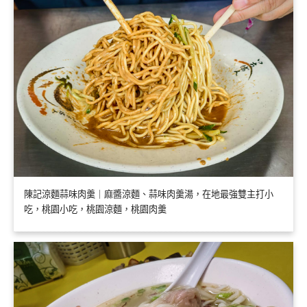
陳記涼麵蒜味肉羹｜麻醬涼麵、蒜味肉羹湯，在地最強雙主打小
吃，桃園小吃，桃園涼麵，桃園肉羹