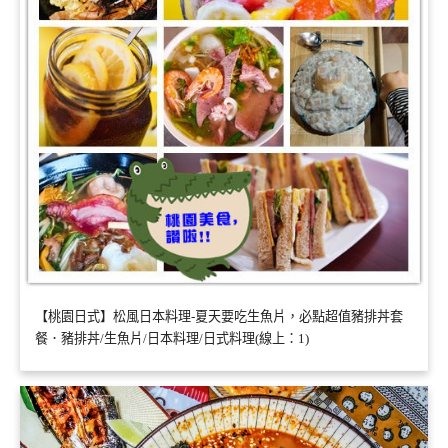
【桃園日式】松風日本料理-夏天要吃生魚片，必點超值豬排丼套
餐．豬排丼/生魚片/日本料理/日式料理(線上：1)