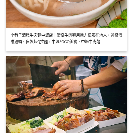
小巷子清燉牛肉麵中壢店｜清燉牛肉麵用魅力征服在地人，神級清
甜湯頭、自製超Q拉麵，中壢SOGO美食，中壢牛肉麵