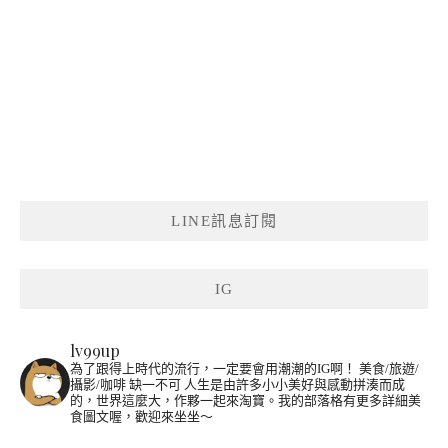
LINE訊息訂閱
IG
lv99up
為了跟得上時代的流行，一定要會用潮潮的IG啊！
美食/旅遊/
攝影/咖啡 缺一不可
人生是由許多小小美好與感動拼湊而成
的，世界這麼大，作夥一起來淘寶。我的部落格有更多詳細美
食圖文喔，歡迎來坐坐～