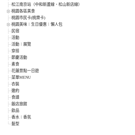
松江南京站（中和新蘆線、松山新店線）
桃園各區美食
桃園市民卡(桃樂卡)
桃園美味︱生日優惠︱懶人包
民宿
活動
活動︱展覽
穿搭
節慶活動
素食
花蓮景點一日遊
菜單MENU
衣裝
邀約
食譜
飯店旅館
飲品
香水︱香氛
髮型