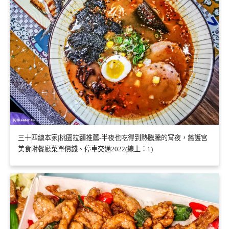
三十四總本家|桃園拉麵推薦-半夜也吃得到熱騰騰的宵夜，慈護宮
美食附餐廳菜單價錢、停車交通2022(線上：1)