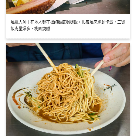
燒臘大師｜在地人都在搶的脆皮鴨腿飯，化皮燒肉脆到卡滋，三寶
飯肉量爆多，桃園燒臘