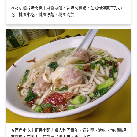
陳記涼麵蒜味肉羹｜麻醬涼麵、蒜味肉羹湯，在地最強雙主打小
吃，桃園小吃，桃園涼麵，桃園肉羹
五百戶小吃｜廟旁小麵店讓人秒回童年，餛飩麵、滷味、辣椒醬超