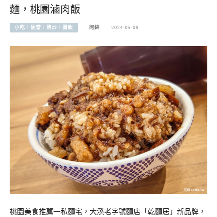
麵，桃園滷肉飯
小吃︱便當︱熱炒︱攤販
阿綿
2024-05-08
桃園美食推薦一私麵宅，大溪老字號麵店「乾麵居」新品牌，