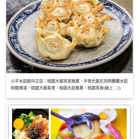
小平水餃館中正店｜桃園大廟宵夜推薦，半夜也能吃到熱騰騰水餃
和酸辣湯，桃園大廟美食，桃園水餃推薦，桃園宵夜(線上：2)