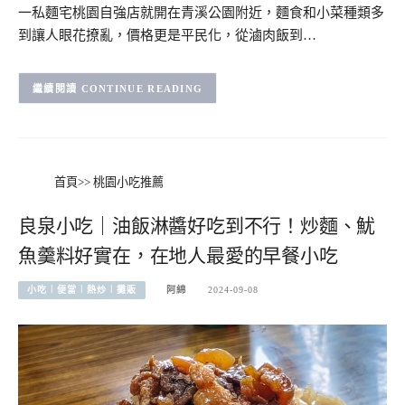
一私麵宅桃園自強店就開在青溪公園附近，麵食和小菜種類多
到讓人眼花撩亂，價格更是平民化，從滷肉飯到…
CONTINUE READING
首頁
>>
桃園小吃推薦
良泉小吃｜油飯淋醬好吃到不行！炒麵、魷
魚羹料好實在，在地人最愛的早餐小吃
小吃︱便當︱熱炒︱攤販
阿綿
2024-09-08