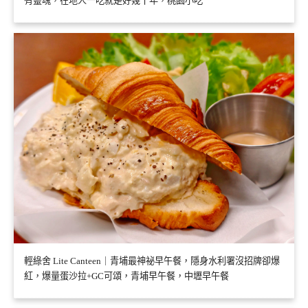
有靈魂，在地人一吃就是好幾十年，桃園小吃
輕綠舍 Lite Canteen｜青埔最神祕早午餐，隱身水利署沒招牌卻爆
紅，爆量蛋沙拉+GC可頌，青埔早午餐，中壢早午餐