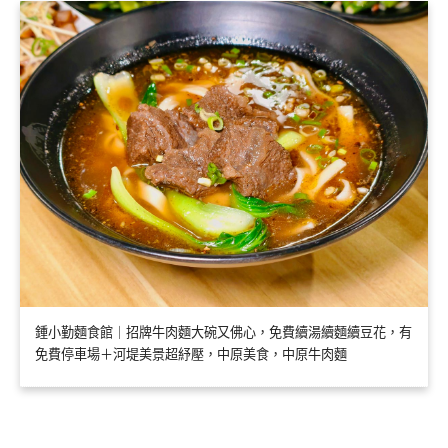
鍾小勤麵食館｜招牌牛肉麵大碗又佛心，免費續湯續麵續豆花，有
免費停車場＋河堤美景超紓壓，中原美食，中原牛肉麵