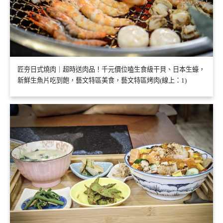
匠夯日式燒肉｜超時送肉品！千元價位嗑生食級干貝、日本生蠔，
新鮮生魚片吃到飽，藝文特區美食，藝文特區烤肉(線上：1)