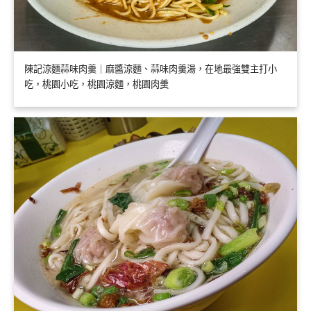
陳記涼麵蒜味肉羹｜麻醬涼麵、蒜味肉羹湯，在地最強雙主打小
吃，桃園小吃，桃園涼麵，桃園肉羹