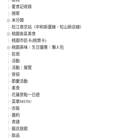
愛食記收錄
按摩
未分類
松江南京站（中和新蘆線、松山新店線）
桃園各區美食
桃園市民卡(桃樂卡)
桃園美味︱生日優惠︱懶人包
民宿
活動
活動︱展覽
穿搭
節慶活動
素食
花蓮景點一日遊
菜單MENU
衣裝
邀約
食譜
飯店旅館
飲品