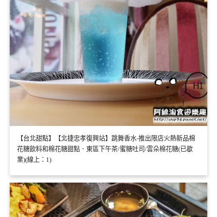
【台北甜點】【北捷忠孝復興站】跳舞香水-推出限店火熱新品棉
花糖飲料和棉花糖甜點．東區下午茶/蜜糖吐司/雲朵棉花糖(已歇
業)(線上：1)