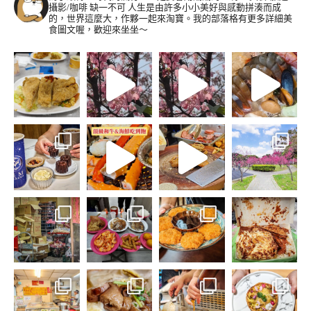
攝影/咖啡 缺一不可
人生是由許多小小美好與感動拼湊而成
的，世界這麼大，作夥一起來淘寶。我的部落格有更多詳細美
食圖文喔，歡迎來坐坐～