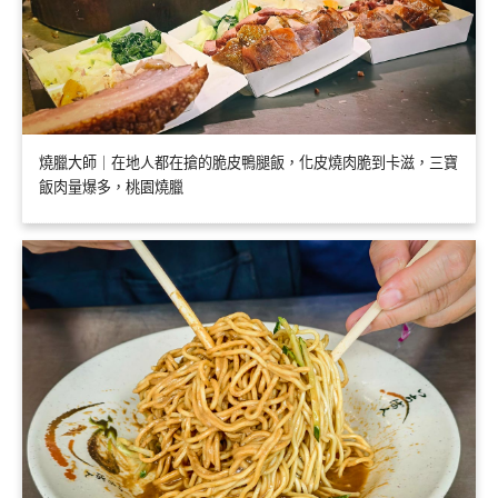
燒臘大師｜在地人都在搶的脆皮鴨腿飯，化皮燒肉脆到卡滋，三寶
飯肉量爆多，桃園燒臘