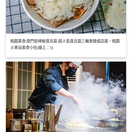
桃園美食|南門街神秘臭豆腐-超人氣臭豆腐三輪車變成店面，桃園
火車站美食小吃(線上：3)