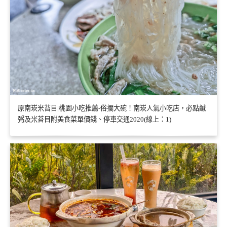
原南崁米苔目|桃園小吃推薦-俗擱大碗！南崁人氣小吃店，必點鹹
粥及米苔目附美食菜單價錢、停車交通2020(線上：1)