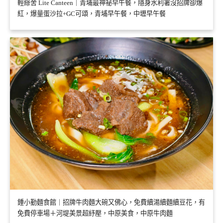
輕綠舍 Lite Canteen｜青埔最神祕早午餐，隱身水利署沒招牌卻爆
紅，爆量蛋沙拉+GC可頌，青埔早午餐，中壢早午餐
鍾小勤麵食館｜招牌牛肉麵大碗又佛心，免費續湯續麵續豆花，有
免費停車場＋河堤美景超紓壓，中原美食，中原牛肉麵