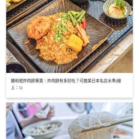
勝和號炸肉餅專賣｜炸肉餅有多好吃？可媲美日本名店水準(線
上：1)