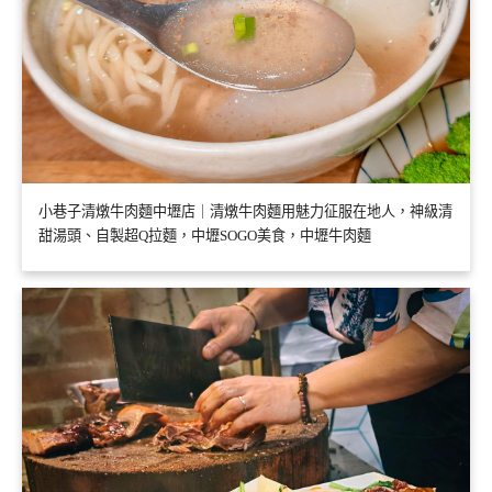
小巷子清燉牛肉麵中壢店｜清燉牛肉麵用魅力征服在地人，神級清
甜湯頭、自製超Q拉麵，中壢SOGO美食，中壢牛肉麵