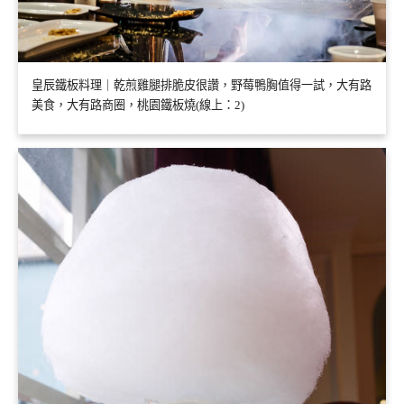
皇辰鐵板料理｜乾煎雞腿排脆皮很讚，野莓鴨胸值得一試，大有路
美食，大有路商圈，桃園鐵板燒(線上：2)