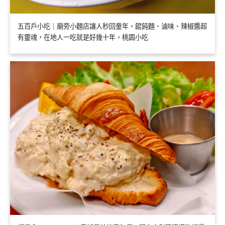
五百戶小吃｜廟旁小麵店讓人秒回童年，餛飩麵、滷味、辣椒醬超
有靈魂，在地人一吃就是好幾十年，桃園小吃