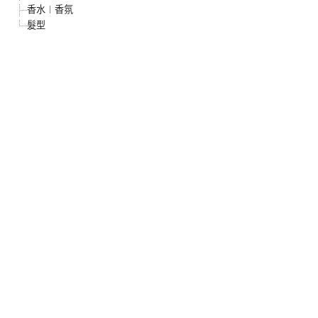
香水︱香氛
髮型