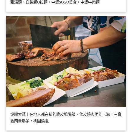
甜湯頭、自製超Q拉麵，中壢SOGO美食，中壢牛肉麵
燒臘大師｜在地人都在搶的脆皮鴨腿飯，化皮燒肉脆到卡滋，三寶
飯肉量爆多，桃園燒臘