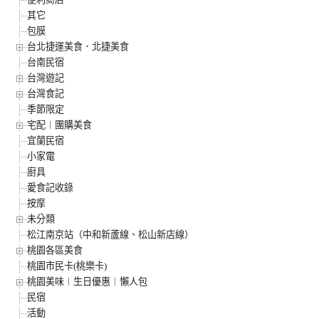
其它
包膜
台北捷運美食．北捷美食
台南民宿
台灣遊記
台灣食記
季節限定
宅配︱團購美食
宜蘭民宿
小家電
廚具
愛食記收錄
按摩
未分類
松江南京站（中和新蘆線、松山新店線）
桃園各區美食
桃園市民卡(桃樂卡)
桃園美味︱生日優惠︱懶人包
民宿
活動