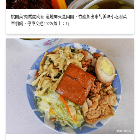
桃園美食|喬開肉圓-道地屏東蒸肉圓，竹籠蒸出來的美味小吃附菜
單價錢、停車交通2022(線上：1)