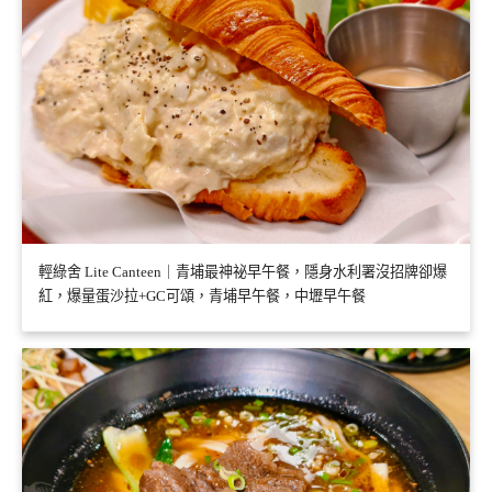
輕綠舍 Lite Canteen｜青埔最神祕早午餐，隱身水利署沒招牌卻爆
紅，爆量蛋沙拉+GC可頌，青埔早午餐，中壢早午餐