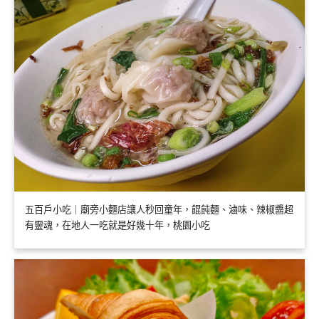
五百戶小吃｜廟旁小麵店讓人秒回童年，餛飩麵、滷味、辣椒醬超
有靈魂，在地人一吃就是好幾十年，桃園小吃