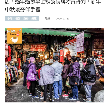
店，過年過節早上領號碼牌才買得到，新年
中秋最夯伴手禮
小吃︱便當︱熱炒︱攤販
阿綿
2020-01-23