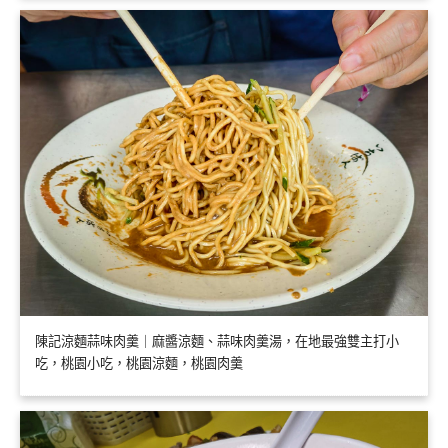
陳記涼麵蒜味肉羹｜麻醬涼麵、蒜味肉羹湯，在地最強雙主打小
吃，桃園小吃，桃園涼麵，桃園肉羹