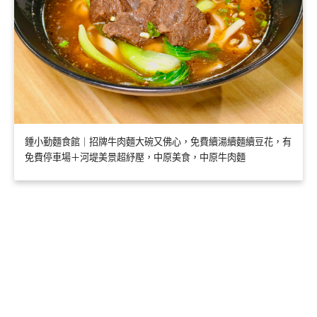
鍾小勤麵食館｜招牌牛肉麵大碗又佛心，免費續湯續麵續豆花，有
免費停車場＋河堤美景超紓壓，中原美食，中原牛肉麵