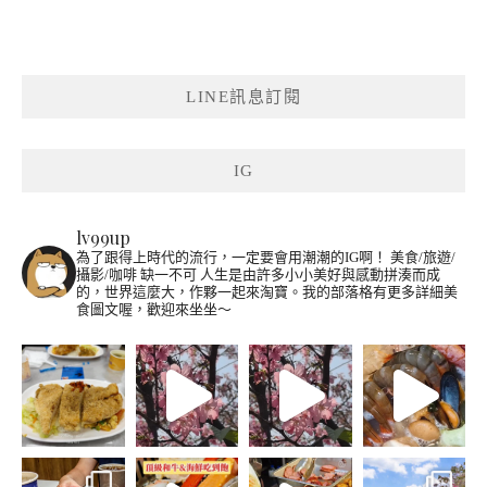
LINE訊息訂閱
IG
lv99up
為了跟得上時代的流行，一定要會用潮潮的IG啊！
美食/旅遊/
攝影/咖啡 缺一不可
人生是由許多小小美好與感動拼湊而成
的，世界這麼大，作夥一起來淘寶。我的部落格有更多詳細美
食圖文喔，歡迎來坐坐～