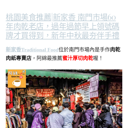
桃園美食推薦|新家香 南門市場60
年肉乾老店，過年過節早上領號碼
牌才買得到，新年中秋最夯伴手禮
新家香Traditional Food
位於南門市場內是手作
肉乾
肉紙專賣店
，阿綿最推薦
蜜汁厚切肉乾
喔！