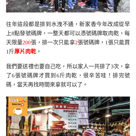
往年這段都是排到水洩不通，新家香今年改成從早
上8點發號碼牌，一整天都可以憑號碼牌取肉乾，每
天限量
200
張，排一次只能拿
2
張號碼牌，1張只能買
1斤
厚片肉乾
。
我們要送禮也要自己吃，所以家人一共排了3次，拿
了6張號碼牌才買到6斤肉乾，很辛苦哇！排完號
碼，當天再找時間來拿就可以了。