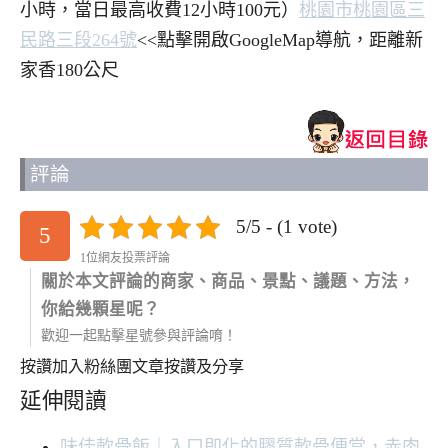
小時，當日最高收費12小時100元）
桃園市桃園區三
民路三段264號
<<點擊開啟GoogleMap導航，距離新
家香180公尺
評論
5/5 - (1 vote)
5
1位網友投票評論
關於本文評論的商家、商品、景點、議題、方法，
你給幾顆星呢？
歡迎一起點擊星號參與評論唷！
按讚加入粉絲團
文章按讚及分享
延伸閱讀
味佳軟骨飯｜入口即化的膠質軟骨便當，赤肉