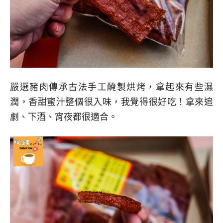
嚴選豬肉傳承古法手工醃製烘烤，拿起來有些濕
潤，香甜蜜汁整個很入味，我覺得很好吃！拿來追
劇、下酒、宵夜都很適合。