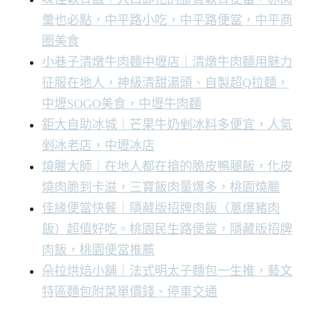
羹也必點，中平路小吃，中平路便當，中平商
圈美食
小巷子清燉牛肉麵中壢店｜清燉牛肉麵用魅力
征服在地人，神級清甜湯頭、自製超Q拉麵，
中壢SOGO美食，中壢牛肉麵
鉅大自助冰城｜芒果牛奶剉冰料多便宜，人氣
剉冰老店，中壢冰店
燒臘大師｜在地人都在搶的脆皮鴨腿飯，化皮
燒肉脆到卡滋，三寶飯肉量爆多，桃園燒臘
佳緣便當快餐｜隱藏版招牌肉飯（蔥爆豬肉
飯）超值好吃。桃園民生路便當，隱藏版招牌
肉飯，桃園便當推薦
朵拉烘焙小舖｜法式明太子麵包一生推，藝文
特區麵包附菜單價錢、停車交通