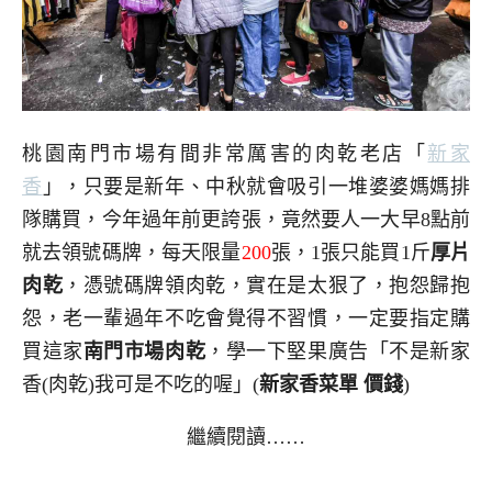
桃園南門市場有間非常厲害的肉乾老店「
新家
香
」，只要是新年、中秋就會吸引一堆婆婆媽媽排
隊購買，今年過年前更誇張，竟然要人一大早8點前
就去領號碼牌，每天限量
200
張，1張只能買1斤
厚片
肉乾
，憑號碼牌領肉乾，實在是太狠了，抱怨歸抱
怨，老一輩過年不吃會覺得不習慣，一定要指定購
買這家
南門市場肉乾
，學一下堅果廣告「不是新家
香(肉乾)我可是不吃的喔」(
新家香菜單 價錢
)
繼續閱讀……