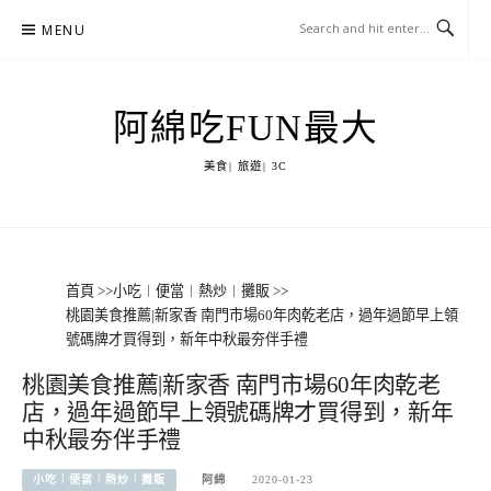
Skip
MENU
to
content
阿綿吃FUN最大
美食| 旅遊| 3C
首頁
>>
小吃︱便當︱熱炒︱攤販
>>
桃園美食推薦|新家香 南門市場60年肉乾老店，過年過節早上領
號碼牌才買得到，新年中秋最夯伴手禮
桃園美食推薦|新家香 南門市場60年肉乾老
店，過年過節早上領號碼牌才買得到，新年
中秋最夯伴手禮
小吃︱便當︱熱炒︱攤販
阿綿
2020-01-23