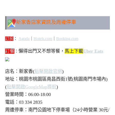
新家香
店家資訊及周邊停車
訂房
：
Agoda
｜
Hotels.com
｜
Booking.com
訂餐
懶得出門又不想等餐，
馬上下載
Uber Eats
：
店名：新家香(
點擊開啟官網
)
地址：桃園市桃園區南昌西街1號(桃園南門市場內)
(
點擊開啟
GoogleMap
導航
)
營業時間：06:00-18:00
電話：03 334 2835
周遭停車：南門公園地下停車場（24小時營業 30元/