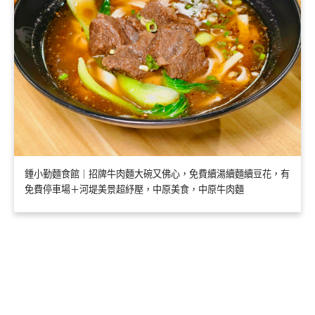
鍾小勤麵食館｜招牌牛肉麵大碗又佛心，免費續湯續麵續豆花，有
免費停車場＋河堤美景超紓壓，中原美食，中原牛肉麵