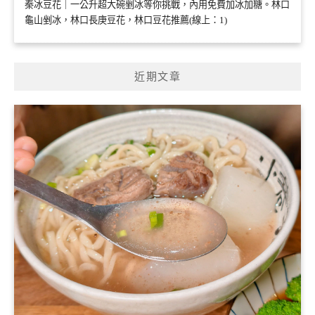
秦冰豆花｜一公升超大碗剉冰等你挑戰，內用免費加冰加糖。林口
龜山剉冰，林口長庚豆花，林口豆花推薦(線上：1)
近期文章