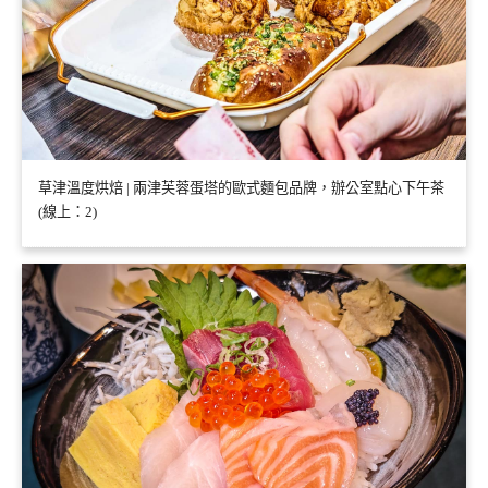
草津溫度烘焙 | 兩津芙蓉蛋塔的歐式麵包品牌，辦公室點心下午茶
(線上：2)