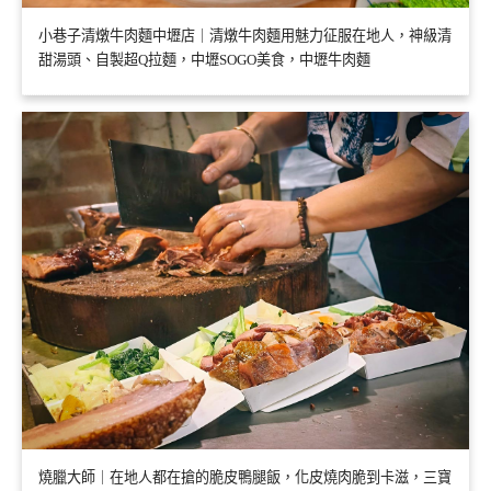
小巷子清燉牛肉麵中壢店｜清燉牛肉麵用魅力征服在地人，神級清
甜湯頭、自製超Q拉麵，中壢SOGO美食，中壢牛肉麵
燒臘大師｜在地人都在搶的脆皮鴨腿飯，化皮燒肉脆到卡滋，三寶