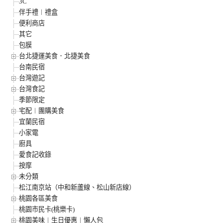
3C
伴手禮︱禮盒
便利商店
其它
包膜
台北捷運美食．北捷美食
台南民宿
台灣遊記
台灣食記
季節限定
宅配︱團購美食
宜蘭民宿
小家電
廚具
愛食記收錄
按摩
未分類
松江南京站（中和新蘆線、松山新店線）
桃園各區美食
桃園市民卡(桃樂卡)
桃園美味︱生日優惠︱懶人包