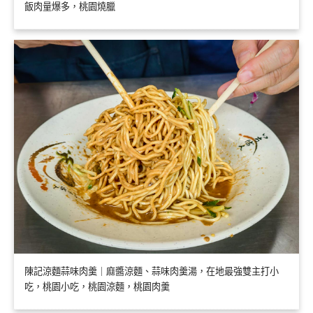
飯肉量爆多，桃園燒臘
陳記涼麵蒜味肉羹｜麻醬涼麵、蒜味肉羹湯，在地最強雙主打小
吃，桃園小吃，桃園涼麵，桃園肉羹