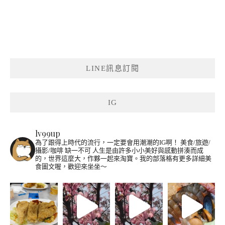
LINE訊息訂閱
IG
lv99up
為了跟得上時代的流行，一定要會用潮潮的IG啊！
美食/旅遊/
攝影/咖啡 缺一不可
人生是由許多小小美好與感動拼湊而成
的，世界這麼大，作夥一起來淘寶。我的部落格有更多詳細美
食圖文喔，歡迎來坐坐～