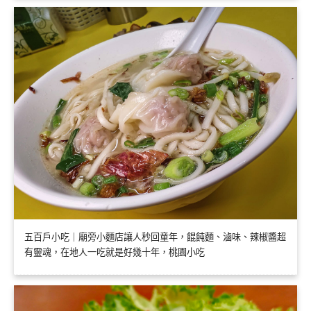
五百戶小吃｜廟旁小麵店讓人秒回童年，餛飩麵、滷味、辣椒醬超
有靈魂，在地人一吃就是好幾十年，桃園小吃