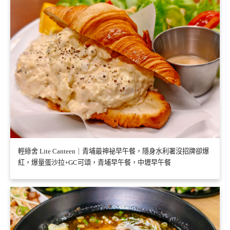
輕綠舍 Lite Canteen｜青埔最神祕早午餐，隱身水利署沒招牌卻爆
紅，爆量蛋沙拉+GC可頌，青埔早午餐，中壢早午餐