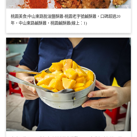
桃園美食|中山東路脫油鹽酥雞-桃園老字號鹹酥雞，口碑超過20
年，中山東路鹹酥雞，桃園鹹酥雞(線上：1)