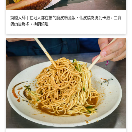
燒臘大師｜在地人都在搶的脆皮鴨腿飯，化皮燒肉脆到卡滋，三寶
飯肉量爆多，桃園燒臘