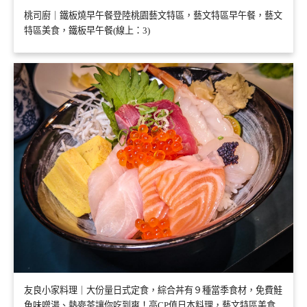
桃司廚｜鐵板燒早午餐登陸桃園藝文特區，藝文特區早午餐，藝文
特區美食，鐵板早午餐(線上：3)
友良小家料理｜大份量日式定食，綜合丼有９種當季食材，免費鮭
魚味噌湯、熱麥茶讓你吃到爽！高CP值日本料理，藝文特區美食