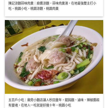
陳記涼麵蒜味肉羹｜麻醬涼麵、蒜味肉羹湯，在地最強雙主打小
吃，桃園小吃，桃園涼麵，桃園肉羹
五百戶小吃｜廟旁小麵店讓人秒回童年，餛飩麵、滷味、辣椒醬超
有靈魂，在地人一吃就是好幾十年，桃園小吃