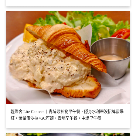
輕綠舍 Lite Canteen｜青埔最神祕早午餐，隱身水利署沒招牌卻爆
紅，爆量蛋沙拉+GC可頌，青埔早午餐，中壢早午餐