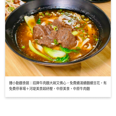
鍾小勤麵食館｜招牌牛肉麵大碗又佛心，免費續湯續麵續豆花，有
免費停車場＋河堤美景超紓壓，中原美食，中原牛肉麵