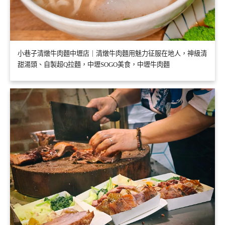
小巷子清燉牛肉麵中壢店｜清燉牛肉麵用魅力征服在地人，神級清
甜湯頭、自製超Q拉麵，中壢SOGO美食，中壢牛肉麵