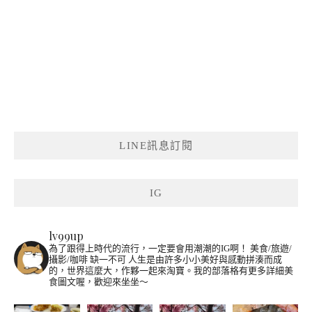
LINE訊息訂閱
IG
lv99up
為了跟得上時代的流行，一定要會用潮潮的IG啊！
美食/旅遊/
攝影/咖啡 缺一不可
人生是由許多小小美好與感動拼湊而成
的，世界這麼大，作夥一起來淘寶。我的部落格有更多詳細美
食圖文喔，歡迎來坐坐～