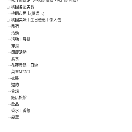
松江南京站（中和新蘆線、松山新店線）
桃園各區美食
桃園市民卡(桃樂卡)
桃園美味︱生日優惠︱懶人包
民宿
活動
活動︱展覽
穿搭
節慶活動
素食
花蓮景點一日遊
菜單MENU
衣裝
邀約
食譜
飯店旅館
飲品
香水︱香氛
髮型