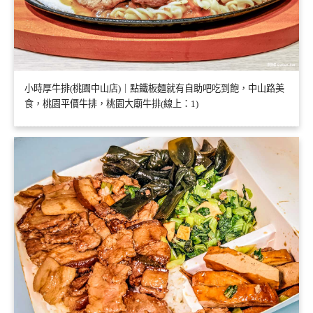
小時厚牛排(桃園中山店)｜點鐵板麵就有自助吧吃到飽，中山路美
食，桃園平價牛排，桃園大廟牛排(線上：1)