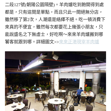
二段127號(朝陽公園隔壁)。羊肉爐吃到飽開得到處
都是，只有這間是單點，而且只此一間絕無分店，
雖然移了第2次，人潮還是絡繹不絕。吃一頓消費下
來真的不便宜，雖然每次都要花上幾張小朋友，只
能說盛名之下無虛士，好吃啊～來來羊肉爐搬到哪
饕客就跟到哪。詳細圖文>>
來來正港現宰羊肉爐