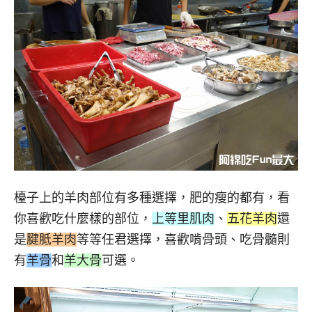
檯子上的羊肉部位有多種選擇，肥的瘦的都有，看
你喜歡吃什麼樣的部位，
上等里肌肉
、
五花羊肉
還
是
腱胝羊肉
等等任君選擇，喜歡啃骨頭、吃骨髓則
有
羊骨
和
羊大骨
可選。