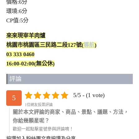
價格:6分
環境:6分
CP值:5分
來來現宰羊肉爐
桃園市桃園區三民路二段127號(
導航
)
03 333 0460
16:00-02:00(無公休)
評論
5/5 - (1 vote)
5
1位網友投票評論
關於本文評論的商家、商品、景點、議題、方法，
你給幾顆星呢？
歡迎一起點擊星號參與評論唷！
按讚加入粉絲團
文章按讚及分享