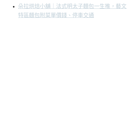
朵拉烘焙小舖｜法式明太子麵包一生推，藝文
特區麵包附菜單價錢、停車交通