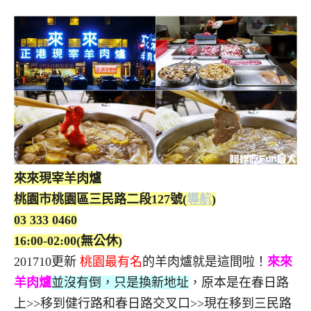
來來現宰羊肉爐
桃園市桃園區三民路二段127號(
導航
)
03 333 0460
16:00-02:00(無公休)
201710更新
桃園最有名
的羊肉爐就是這間啦！
來來
羊肉爐
並沒有倒，只是換新地址
，原本是在春日路
上>>移到健行路和春日路交叉口>>現在移到三民路