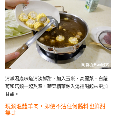
清燉湯底味道清淡鮮甜，加入玉米、高麗菜、白蘿
蔔和菇類一起熬煮，蔬菜精華融入湯裡喝起來更加
甘甜。
現涮溫體羊肉，即使不沾任何醬料也鮮甜
無比