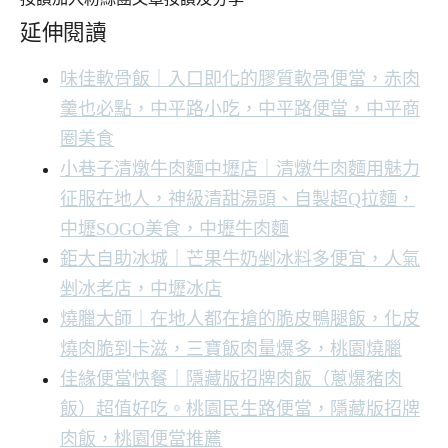
延伸閱讀
味佳軟骨飯｜入口即化的膠質軟骨便當，赤肉
羹也必點，中平路小吃，中平路便當，中平商
圈美食
小巷子清燉牛肉麵中壢店｜清燉牛肉麵用魅力
征服在地人，神級清甜湯頭、自製超Q拉麵，
中壢SOGO美食，中壢牛肉麵
鉅大自助冰城｜芒果牛奶剉冰料多便宜，人氣
剉冰老店，中壢冰店
燒臘大師｜在地人都在搶的脆皮鴨腿飯，化皮
燒肉脆到卡滋，三寶飯肉量爆多，桃園燒臘
佳緣便當快餐｜隱藏版招牌肉飯（蔥爆豬肉
飯）超值好吃。桃園民生路便當，隱藏版招牌
肉飯，桃園便當推薦