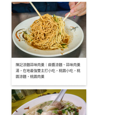
陳記涼麵蒜味肉羹｜麻醬涼麵、蒜味肉羹
湯，在地最強雙主打小吃，桃園小吃，桃
園涼麵，桃園肉羹