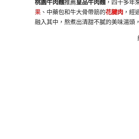
桃園牛肉麵
推薦
皇品牛肉麵
，四十多年
果
、中藥包和牛大骨帶筋的
花腱肉
，經
融入其中，熬煮出清甜不膩的美味湯頭，