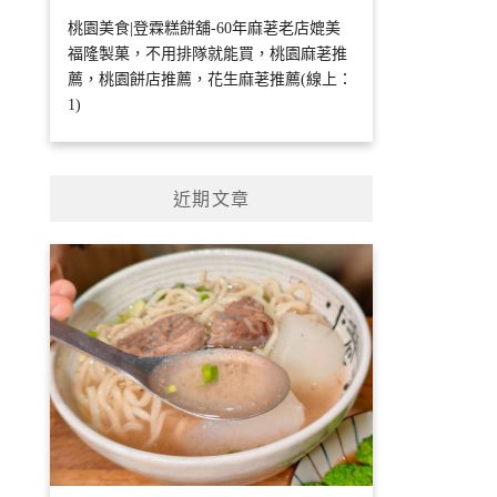
桃園美食|登霖糕餅舖-60年麻荖老店媲美
福隆製菓，不用排隊就能買，桃園麻荖推
薦，桃園餅店推薦，花生麻荖推薦(線上：
1)
近期文章