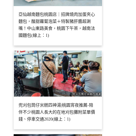
亞仙越南麵包桃園店｜招牌燒肉加蛋夾心
麵包，酸甜蘿蔔泡菜＋特製豬肝醬超涮
嘴！中山東路美食，桃園下午茶，越南法
國麵包(線上：1)
兜刈包筒仔米糕四神湯|桃園宵夜推薦-陪
伴不少桃園人長大的在地刈包攤附菜單價
錢、停車交通2020(線上：1)