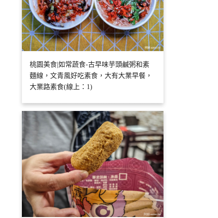
桃園美食|如常蔬食-古早味芋頭鹹粥和素
麵線，文青風好吃素食，大有大業早餐，
大業路素食(線上：1)