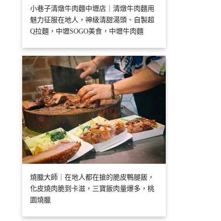
小巷子清燉牛肉麵中壢店｜清燉牛肉麵用
魅力征服在地人，神級清甜湯頭、自製超
Q拉麵，中壢SOGO美食，中壢牛肉麵
燒臘大師｜在地人都在搶的脆皮鴨腿飯，
化皮燒肉脆到卡滋，三寶飯肉量爆多，桃
園燒臘