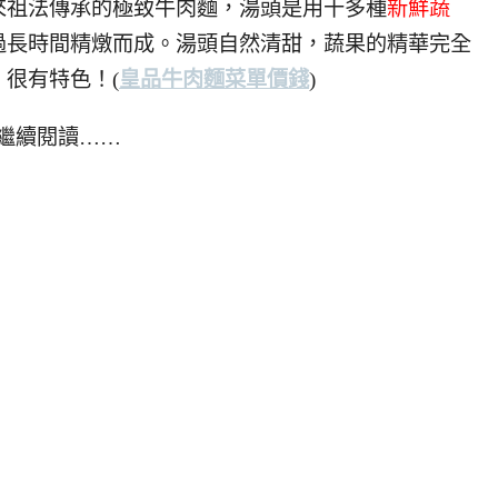
來祖法傳承的極致牛肉麵，湯頭是用十多種
新鮮蔬
過長時間精燉而成。湯頭自然清甜，蔬果的精華完全
很有特色！(
皇品牛肉麵菜單價錢
)
繼續閱讀……