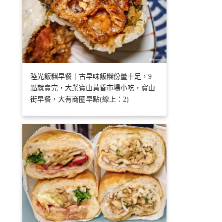
陸光飯糰早餐｜古早味飯糰份量十足，9
點就賣完，大業寶山黃昏市場小吃，寶山
街早餐，大有商圈早點(線上：2)