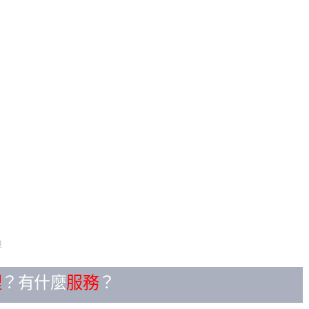
m
裡
？有什麼
服務
？