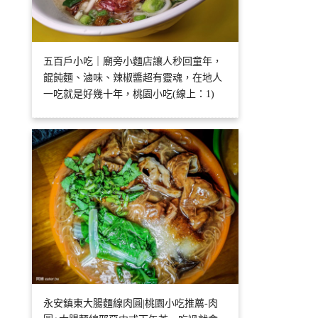
五百戶小吃｜廟旁小麵店讓人秒回童年，
餛飩麵、滷味、辣椒醬超有靈魂，在地人
一吃就是好幾十年，桃園小吃(線上：1)
永安鎮東大腸麵線肉圓|桃園小吃推薦-肉