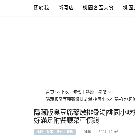
Skip
關於我
新開店
桃園各區美食
桃園
to
content
首頁
>>
小吃︱便當︱熱炒︱攤販
>>
隱藏版臭豆腐藥燉排骨湯|桃園小吃推薦-在地
隱藏版臭豆腐藥燉排骨湯|桃園小吃
好滿足附餐廳菜單價錢
阿綿
2021-10-06
小吃︱便當︱熱炒︱攤販