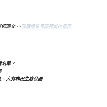
細圖文>>
隱藏版臭豆腐藥燉排骨湯
薦名單
？
餅
區
、
大有梯田生態公園