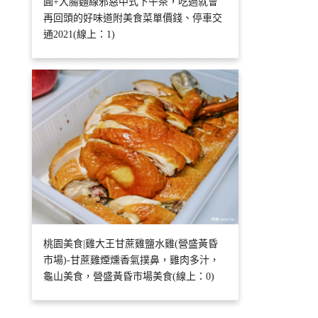
圓+大腸麵線邪惡中式下午茶，吃過就會
再回頭的好味道附美食菜單價錢、停車交
通2021(線上：1)
桃園美食|雞大王甘蔗雞鹽水雞(營盛黃昏
市場)-甘蔗雞煙燻香氣撲鼻，雞肉多汁，
龜山美食，營盛黃昏市場美食(線上：0)