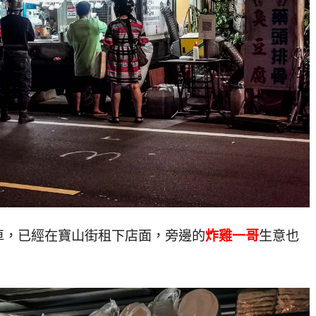
車，已經在寶山街租下店面，旁邊的
炸雞一哥
生意也