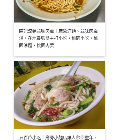
陳記涼麵蒜味肉羹｜麻醬涼麵、蒜味肉羹
湯，在地最強雙主打小吃，桃園小吃，桃
園涼麵，桃園肉羹
五百戶小吃｜廟旁小麵店讓人秒回童年，