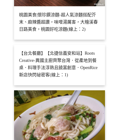
桃園美食|懷珍饌涼麵-超人氣涼麵搭配芥
末、麻辣醬超讚，味噌湯厲害，大檜溪春
日路美食，桃園好吃涼麵(線上：2)
【台北餐廳】【北捷信義安和站】Roots
Creative-異國主廚齊聚台灣．從產地到餐
桌．料理手法淳熟且饒富創意．OpenRice
新店快閃祕密客(線上：1)