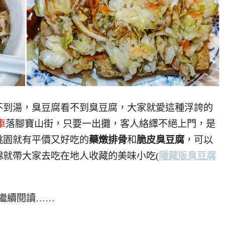
不到湯，臭豆腐看不到臭豆腐，大家就愛這種浮誇的
車
落腳寶山街，只要一出攤，客人絡繹不絕上門，是
桃園就有平價又好吃的
藥燉排骨
和
脆皮臭豆腐
，可以
綿就帶大家去吃在地人收藏的美味小吃
(
隱藏版臭豆腐
繼續閱讀……