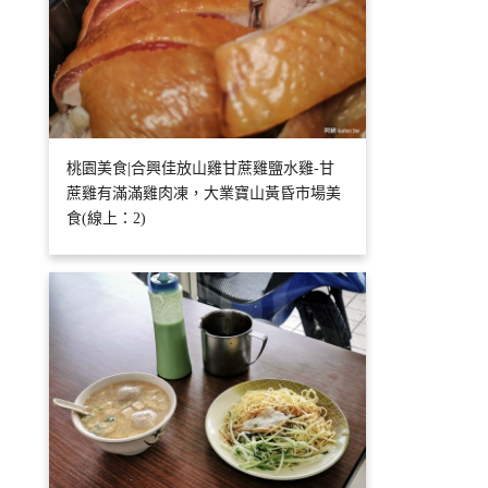
桃園美食|合興佳放山雞甘蔗雞鹽水雞-甘
蔗雞有滿滿雞肉凍，大業寶山黃昏市場美
食(線上：2)