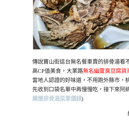
傳說寶山街這台無名餐車賣的排骨湯看
高CP值美食，大業路
無名幽靈臭豆腐貨
當地人認證的好味道，不用跑外縣市，
先收到口袋名單中再慢慢吃，接下來阿
藥燉排骨湯菜單價錢
)