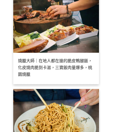
燒臘大師｜在地人都在搶的脆皮鴨腿飯，
化皮燒肉脆到卡滋，三寶飯肉量爆多，桃
園燒臘