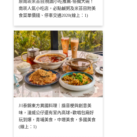
原南崁米苔目|桃園小吃推薦-俗擱大碗！
南崁人氣小吃店，必點鹹粥及米苔目附美
食菜單價錢、停車交通2020(線上：1)
川泰錦東方異國料理｜諧音梗與創意美
味，漫威公仔還有室內高球+歡唱包廂好
玩到爆，青埔美食，中壢美食，多國美食
(線上：1)