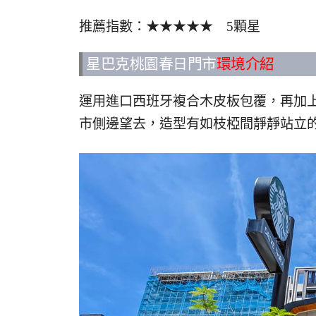
推薦指數：★★★★★ 5顆星
星巴克桃園春日門市
環境介紹
運用進口西班牙複合木皮板包覆，再加上
市側邊望去，造型有如枝椏間靜靜站立