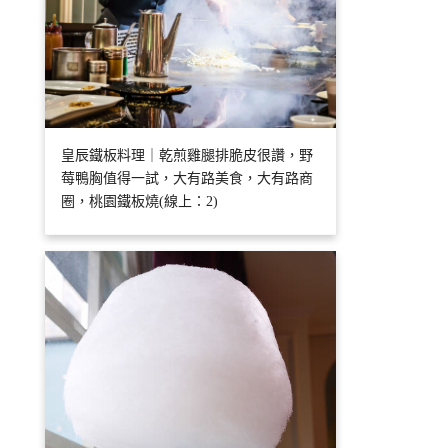
皇辰鐵板料理｜乾煎雞腿排脆皮很讚，野
莓鴨胸值得一試，大有路美食，大有路商
圈，桃園鐵板燒(線上：2)