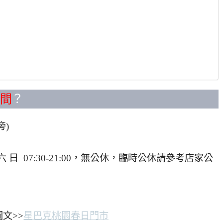
間
？
旁)
0；六 日 07:30-21:00，無公休，臨時公休請參考店家公
文>>
星巴克桃園春日門市