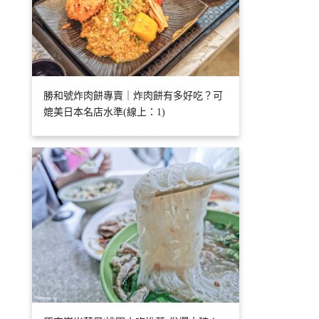
勝和號炸肉餅專賣｜炸肉餅有多好吃？可
媲美日本名店水準(線上：1)