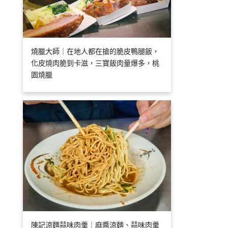
燒臘大師｜在地人都在搶的脆皮鴨腿飯，
化皮燒肉脆到卡滋，三寶飯肉量爆多，桃
園燒臘
陳記涼麵蒜味肉羹｜麻醬涼麵、蒜味肉羹