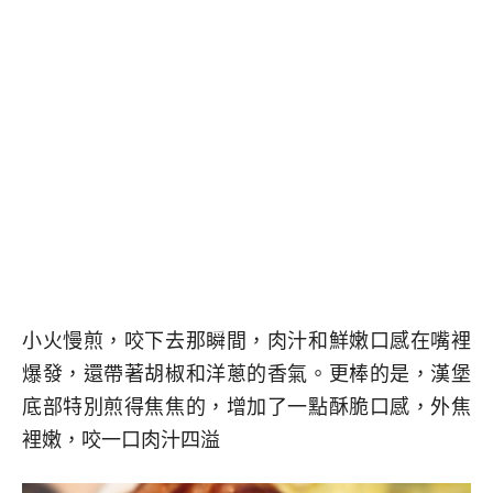
小火慢煎，咬下去那瞬間，肉汁和鮮嫩口感在嘴裡
爆發，還帶著胡椒和洋蔥的香氣。更棒的是，漢堡
底部特別煎得焦焦的，增加了一點酥脆口感，外焦
裡嫩，咬一口肉汁四溢