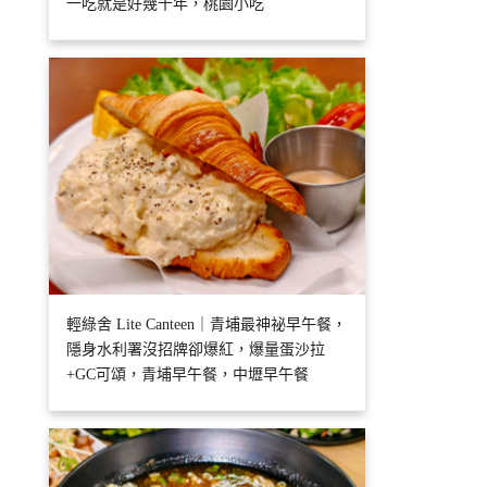
一吃就是好幾十年，桃園小吃
輕綠舍 Lite Canteen｜青埔最神祕早午餐，
隱身水利署沒招牌卻爆紅，爆量蛋沙拉
+GC可頌，青埔早午餐，中壢早午餐