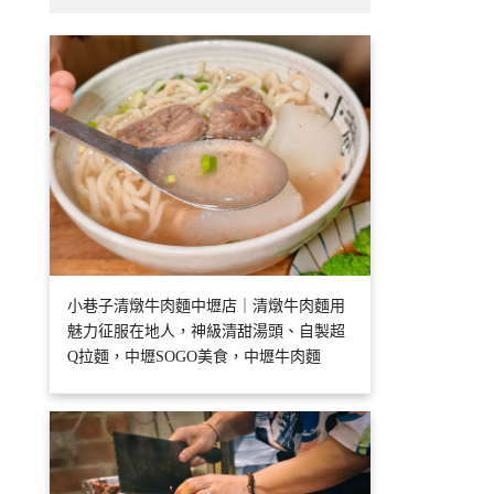
小巷子清燉牛肉麵中壢店｜清燉牛肉麵用
魅力征服在地人，神級清甜湯頭、自製超
Q拉麵，中壢SOGO美食，中壢牛肉麵