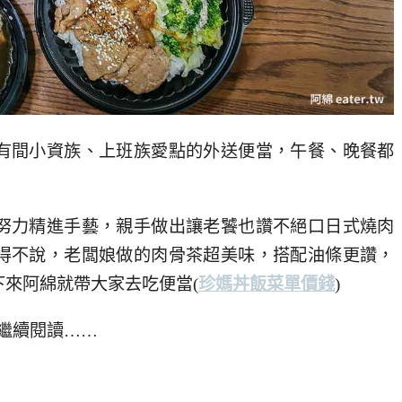
有間小資族、上班族愛點的外送便當，午餐、晚餐都
努力精進手藝，親手做出讓老饕也讚不絕口日式燒肉
得不說，老闆娘做的肉骨茶超美味，搭配油條更讚，
下來阿綿就帶大家去吃便當
(
珍媽丼飯菜單價錢
)
繼續閱讀……