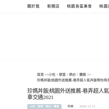
Skip
關於我
新開店
桃園各區美食
桃園
to
content
首頁
>>
小吃︱便當︱熱炒︱攤販
>>
珍媽丼飯|桃園外送推薦-巷弄超人氣丼飯帶你用
珍媽丼飯|桃園外送推薦-巷弄超人
車交通2021
阿綿
2020-12-11
小吃︱便當︱熱炒︱攤販