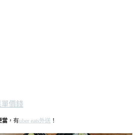
菜單價錢
便當
，有
uber eats外送
！