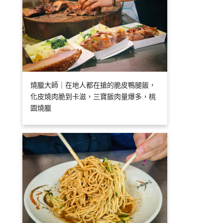
燒臘大師｜在地人都在搶的脆皮鴨腿飯，
化皮燒肉脆到卡滋，三寶飯肉量爆多，桃
園燒臘