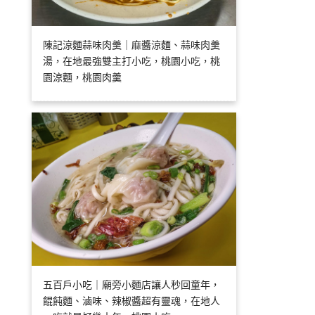
陳記涼麵蒜味肉羹｜麻醬涼麵、蒜味肉羹
湯，在地最強雙主打小吃，桃園小吃，桃
園涼麵，桃園肉羹
五百戶小吃｜廟旁小麵店讓人秒回童年，
餛飩麵、滷味、辣椒醬超有靈魂，在地人