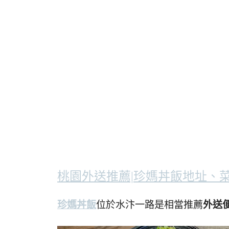
桃園外送推薦|珍媽丼飯地址、
珍媽丼飯
位於水汴一路是相當推薦
外送