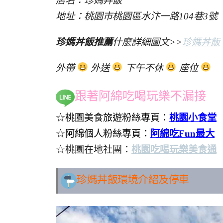
店名：珍媽丼飯
地址：桃園市桃園區水汴一路104巷3號
珍媽丼飯推薦
什麼詳細圖文>>
珍媽丼飯
外帶
外送
下午不休
座位
跟著阿綿吃喝玩樂不漏接
☆桃園美食旅遊粉絲專頁：
桃園小食堂
☆阿綿個人粉絲專頁：
阿綿吃Fun最大
☆桃園在地社團：
桃園吃喝玩樂美食通
珍媽丼飯環境介紹及停車