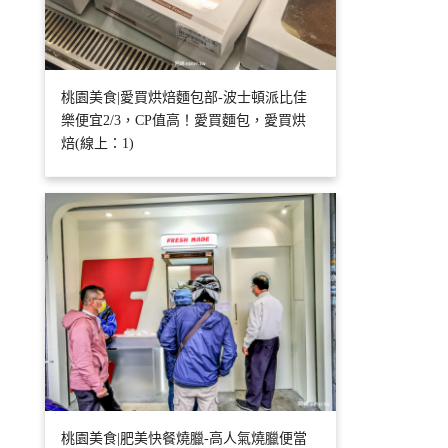
桃園美食|愛買烘焙麵包部-波士頓派比佳
樂便宜2/3，CP值高！愛買麵包，愛買烘
焙(線上：1)
桃園美食|肥美快餐燒臘-高人氣燒臘便當