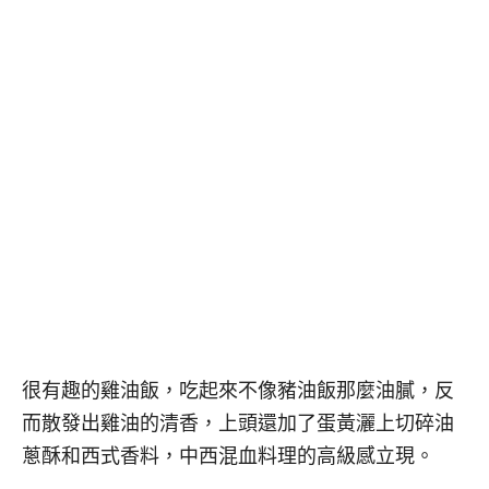
很有趣的雞油飯，吃起來不像豬油飯那麼油膩，反
而散發出雞油的清香，上頭還加了蛋黃灑上切碎油
蔥酥和西式香料，中西混血料理的高級感立現。