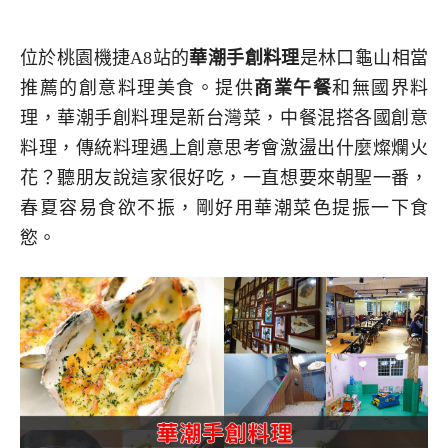
位於桃園機捷A8站的
華潮手創料理
是林口龜山相當
推薦的創意料理美食。提供
商業午餐
和無國界料
理，華潮手創料理是新台灣菜，中餐混搭各國創意
料理，傳統料理遇上創意思考會激盪出什麼燦爛火
花？聽朋友說這家很好吃，一直想要來朝聖一番，
春夏容易食欲不振，剛好用華潮菜色提振一下食
慾。