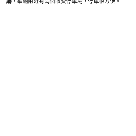
廳
，華潮附近有兩個收費停車場，停車很方便。