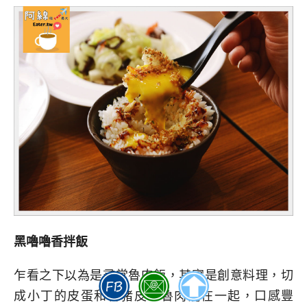
黑嚕嚕香拌飯
乍看之下以為是尋常魯肉飯，其實是創意料理，切
成小丁的皮蛋和魯豬皮、魯肉混在一起，口感豐