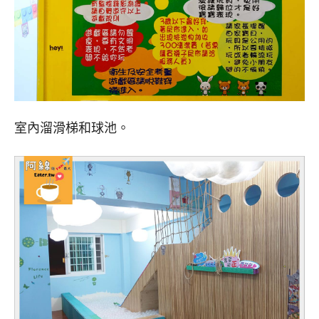
室內溜滑梯和球池。