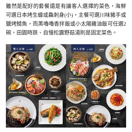
雖然是配好的套餐還是有讓客人選擇的菜色，海鮮
可選日本烤生蠔或鱻刺身(小)，主餐可選川味豬手或
鹽烤鯖魚，而黑嚕嚕香拌飯或小太陽雞油飯可任選2
碗，田園時蔬、自慢松露野菇湯則是固定菜色。