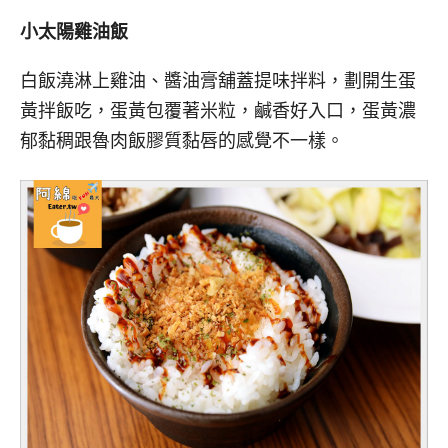
小太陽雞油飯
白飯澆淋上雞油、醬油膏舖蓋提味拌料，劃開生蛋
黃拌飯吃，蛋黃包覆著米粒，鹹香好入口，蛋黃濃
郁黏稠跟魯肉飯膠質黏唇的感覺不一樣。