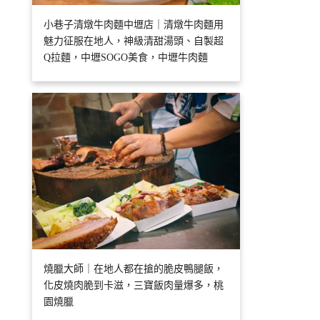
小巷子清燉牛肉麵中壢店｜清燉牛肉麵用
魅力征服在地人，神級清甜湯頭、自製超
Q拉麵，中壢SOGO美食，中壢牛肉麵
燒臘大師｜在地人都在搶的脆皮鴨腿飯，
化皮燒肉脆到卡滋，三寶飯肉量爆多，桃
園燒臘