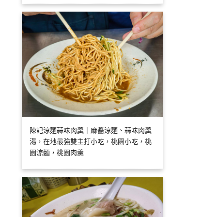
陳記涼麵蒜味肉羹｜麻醬涼麵、蒜味肉羹
湯，在地最強雙主打小吃，桃園小吃，桃
園涼麵，桃園肉羹