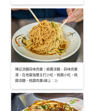
陳記涼麵蒜味肉羹｜麻醬涼麵、蒜味肉羹
湯，在地最強雙主打小吃，桃園小吃，桃
園涼麵，桃園肉羹(線上：2)