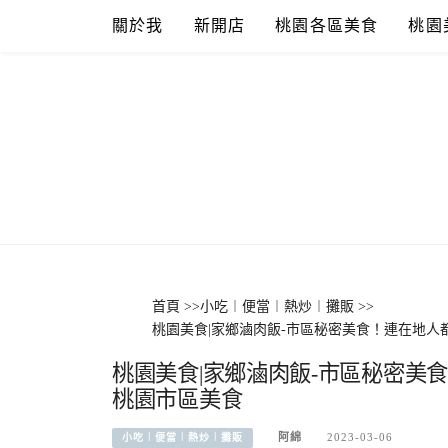
Skip
關於我
新開店
桃園各區美食
桃園
to
content
首頁
>>
小吃︱便當︱熱炒︱攤販
>>
桃園美食|家鄉滷肉飯-市區秘密美食！連在地
桃園美食|家鄉滷肉飯-市區秘密美
桃園市區美食
阿綿
2023-03-06
小吃︱便當︱熱炒︱攤販