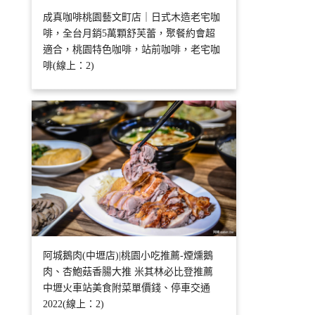
成真咖啡桃園藝文町店｜日式木造老宅咖
啡，全台月銷5萬顆舒芙蕾，聚餐約會超
適合，桃園特色咖啡，站前咖啡，老宅咖
啡(線上：2)
阿城鵝肉(中壢店)|桃園小吃推薦-煙燻鵝
肉、杏鮑菇香腸大推 米其林必比登推薦
中壢火車站美食附菜單價錢、停車交通
2022(線上：2)