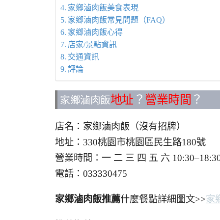
家鄉滷肉飯美食表現
家鄉滷肉飯常見問題（FAQ）
家鄉滷肉飯心得
店家/景點資訊
交通資訊
評論
地址
？
營業時間
？
家鄉滷肉飯
店名：家鄉滷肉飯（沒有招牌）
地址：330桃園市桃園區民生路180號
營業時間：一 二 三 四 五 六 10:30–
電話：033330475
家鄉滷肉飯推薦
什麼餐點詳細圖文>>
家